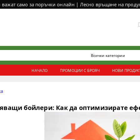
и важат само за поръчки онлайн | Лесно връщане на продук
НАЧАЛО
ПРОМОЦИИ С БРОЯЧ
НОВИ ПРОДУК
ка
тяващи бойлери: Как да оптимизирате еф