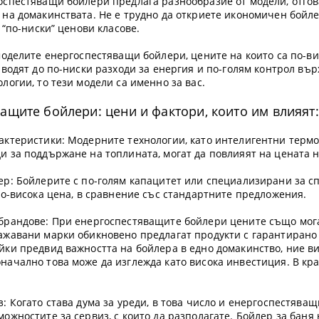
оспестяващи бойлери предлага разнообразие от модели, отг
 на домакинствата. Не е трудно да откриете икономичен бойле
. “по-ниски” ценови класове.
 моделите енергоспестяващи бойлери, цените на които са по-в
 водят до по-ниски разходи за енергия и по-голям контрол въ
логии, то тези модели са именно за вас.
ащите бойлери: цени и фактори, които им влияят:
актеристики: Модерните технологии, като интелигентни термо
и за поддържане на топлината, могат да повлияят на цената н
ер: Бойлерите с по-голям капацитет или специализирани за с
по-висока цена, в сравнение със стандартните предложения.
брандове: При енергоспестяващите бойлери цените също могат
жавани марки обикновено предлагат продукти с гарантирано к
йки предвид важността на бойлера в едно домакинство, ние ви
ачално това може да изглежда като висока инвестиция. В кра
: Когато става дума за уреди, в това число и енергоспестяващ
ожностите за сервиз, с които да разполагате. Бойлер за баня