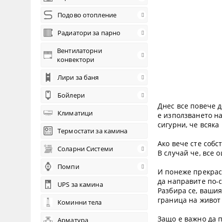
Подово отопление
Радиатори за парно
Вентилаторни
конвектори
Лири за баня
Бойлери
Днес все повече 
Климатици
е използването н
сигурни, че всяка
Термостати за камина
Ако вече сте соб
Соларни Системи
В случай че, все 
Помпи
И понеже прекрасн
да направите по-с
UPS за камина
Разбира се, вашия
граница на живот 
Коминни тела
Защо е важно да 
Арматура