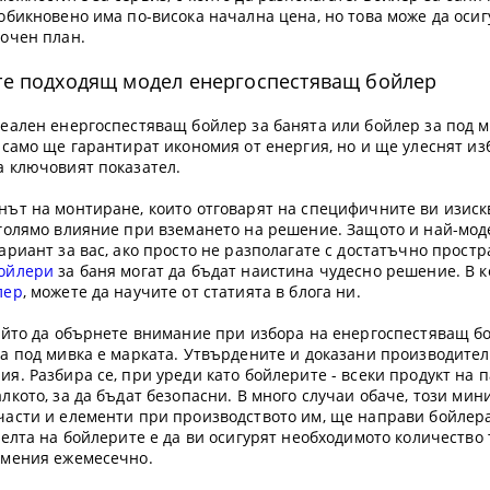
обикновено има по-висока начална цена, но това може да оси
рочен план.
ете подходящ модел енергоспестяващ бойлер
деален енергоспестяващ бойлер за банята или бойлер за под 
 само ще гарантират икономия от енергия, но и ще улеснят и
а ключовият показател.
ът на монтиране, които отговарят на специфичните ви изискв
-голямо влияние при вземането на решение. Защото и най-мо
ариант за вас, ако просто не разполагате с достатъчно простра
бойлери
за баня могат да бъдат наистина чудесно решение. В 
лер
, можете да научите от статията в блога ни.
който да обърнете внимание при избора на енергоспестяващ бо
а под мивка е марката. Утвърдените и доказани производител
я. Разбира се, при уреди като бойлерите - всеки продукт на 
лкото, за да бъдат безопасни. В много случаи обаче, този ми
части и елементи при производството им, ще направи бойлера
целта на бойлерите е да ви осигурят необходимото количество т
умения ежемесечно.