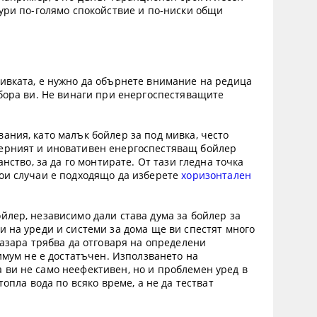
гури по-голямо спокойствие и по-ниски общи
мивката, е нужно да обърнете внимание на редица
збора ви. Не винаги при енергоспестяващите
ания, като малък бойлер за под мивка, често
дерният и иновативен енергоспестяващ бойлер
нство, за да го монтирате. От тази гледна точка
кои случаи е подходящо да изберете
хоризонтален
йлер, независимо дали става дума за бойлер за
и на уреди и системи за дома ще ви спестят много
пазара трябва да отговаря на определени
нимум не е достатъчен. Използването на
 ви не само неефективен, но и проблемен уред в
опла вода по всяко време, а не да тестват