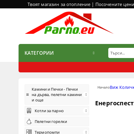
Твоят магазин за отопление | Посочените цен
КАТЕГОРИИ
Виж Колич
Начало
Камини и Печки - Печки
на дърва, пелетни камини
и още
Енергоспес
Котли за парно
Пелетни горелки
Термопомпи