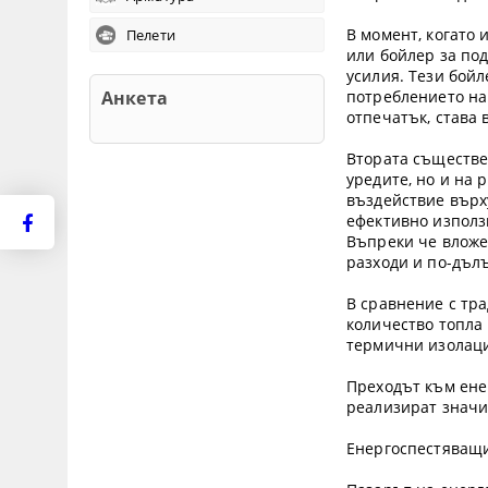
В момент, когато
Пелети
или бойлер за под
усилия. Тези бой
Анкета
потреблението на
отпечатък, става 
Втората съществе
уредите, но и на
въздействие върх
ефективно използ
Въпреки че вложе
разходи и по-дълъ
В сравнение с тр
количество топла
термични изолаци
Преходът към ене
реализират значи
Енергоспестяващи