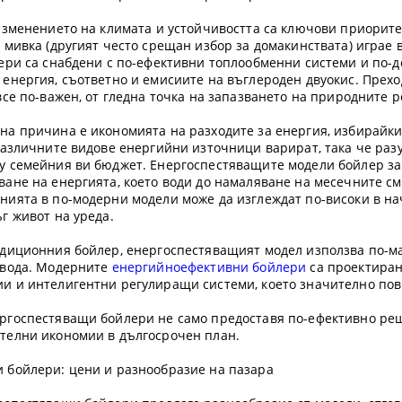
 изменението на климата и устойчивостта са ключови приорит
 мивка (другият често срещан избор за домакинствата) играе
лери са снабдени с по-ефективни топлообменни системи и по-д
 енергия, съответно и емисиите на въглероден двуокис. Прехо
все по-важен, от гледна точка на запазването на природните 
на причина е икономията на разходите за енергия, избирайки
 различните видове енергийни източници варират, така че ра
у семейния ви бюджет. Енергоспестяващите модели бойлер за 
ване на енергията, което води до намаляване на месечните см
нията в по-модерни модели може да изглеждат по-високи в нач
г живот на уреда.
адиционния бойлер, енергоспестяващият модел използва по-м
 вода. Модерните
енергийноефективни бойлери
са проектиран
и и интелигентни регулиращи системи, което значително пов
ргоспестяващи бойлери не само предоставя по-ефективно реш
телни икономии в дългосрочен план.
 бойлери: цени и разнообразие на пазара