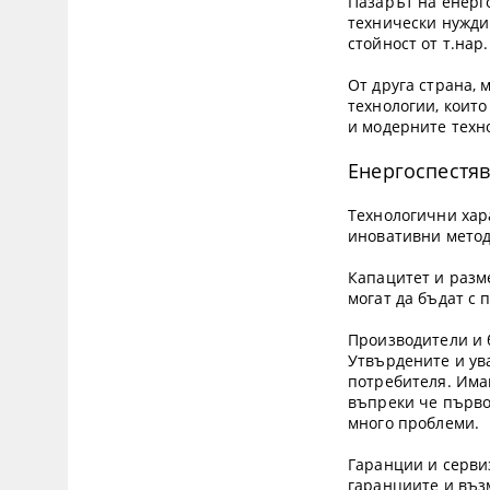
Пазарът на енерг
технически нужди
стойност от т.нар
От друга страна,
технологии, които
и модерните техно
Енергоспестяв
Технологични хар
иновативни метод
Капацитет и разм
могат да бъдат с 
Производители и 
Утвърдените и ува
потребителя. Има
въпреки че първон
много проблеми.
Гаранции и сервиз
гаранциите и възм