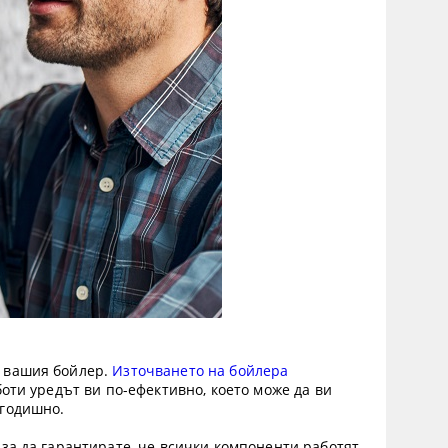
а вашия бойлер.
Източването на бойлера
оти уредът ви по-ефективно, което може да ви
 годишно.
за да гарантирате, че всички компоненти работят