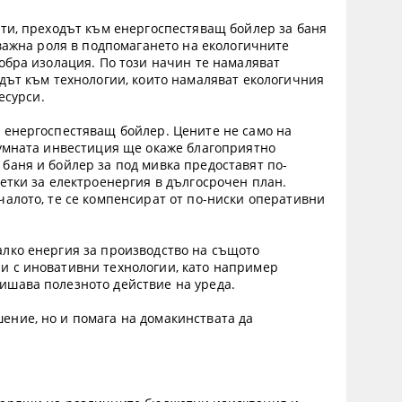
ети, преходът към енергоспестяващ бойлер за баня
 важна роля в подпомагането на екологичните
обра изолация. По този начин те намаляват
дът към технологии, които намаляват екологичния
ресурси.
 енергоспестяващ бойлер. Цените не само на
зумната инвестиция ще окаже благоприятно
баня и бойлер за под мивка предоставят по-
етки за електроенергия в дългосрочен план.
алото, те се компенсират от по-ниски оперативни
алко енергия за производство на същото
и с иновативни технологии, като например
ишава полезното действие на уреда.
ение, но и помага на домакинствата да