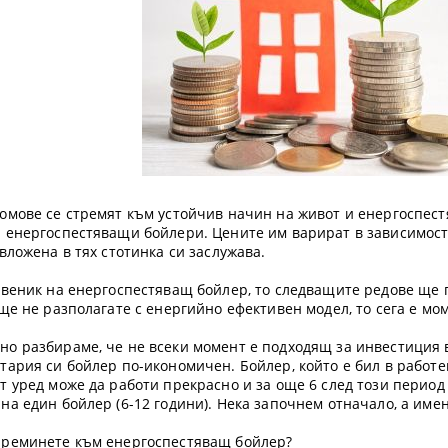
домове се стремят към устойчив начин на живот и енергоспест
а енергоспестяващи бойлери. Цените им варират в зависимост 
 вложена в тях стотинка си заслужава.
ственик на енергоспестяващ бойлер, то следващите редове ще 
още не разполагате с енергийно ефективен модел, то сега е м
о разбираме, че не всеки момент е подходящ за инвестиция в 
тария си бойлер по-икономичен. Бойлер, който е бил в работе
т уред може да работи прекрасно и за още 6 след този период 
на един бойлер (6-12 години). Нека започнем отначало, а им
преминете към енергоспестяващ бойлер?