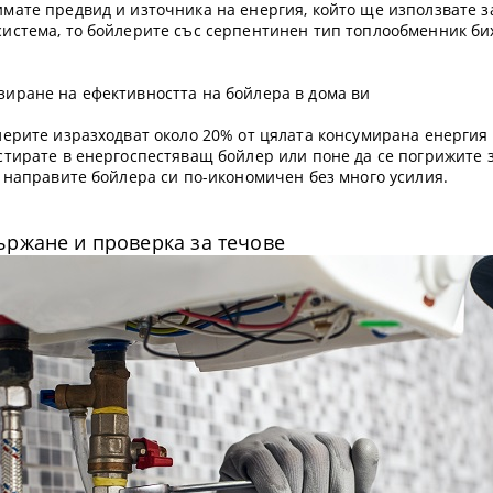
мате предвид и източника на енергия, който ще използвате за
система, то бойлерите със серпентинен тип топлообменник б
зиране на ефективността на бойлера в дома ви
лерите изразходват около 20% от цялата консумирана енергия 
стирате в енергоспестяващ бойлер или поне да се погрижите з
а направите бойлера си по-икономичен без много усилия.
ржане и проверка за течове