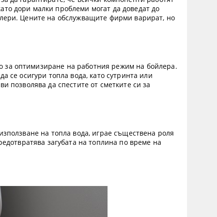
ато дори малки проблеми могат да доведат до
йлери. Цените на обслужващите фирми варират, но
о за оптимизиране на работния режим на бойлера.
а се осигури топла вода, като сутринта или
ви позволява да спестите от сметките си за
 използване на топла вода, играе съществена роля
предотвратява загубата на топлина по време на