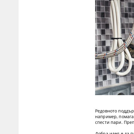
Редовното поддър
например, помага 
спести пари. Пре
Добра идея е да 