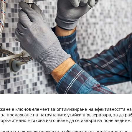
жане е ключов елемент за оптимизиране на ефективността н
за премахване на натрупаните утайки в резервоара, за да раб
поръчително е такова източване да се извършва поне веднъж
планирате рутинни проверки и обслужване от професионалист, 