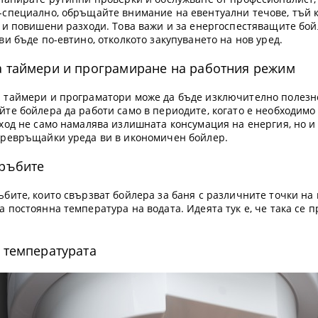
-специално, обръщайте внимание на евентуални течове, тъй к
я и повишени разходи. Това важи и за енергоспестяващите бо
ви бъде по-евтино, отколкото закупуването на нов уред.
а таймери и програмиране на работния режим
 таймери и програматори може да бъде изключително полезн
те бойлера да работи само в периодите, когато е необходимо д
ход не само намалява излишната консумация на енергия, но и 
превръщайки уреда ви в икономичен бойлер.
тръбите
бите, които свързват бойлера за баня с различните точки на
 постоянна температура на водата. Идеята тук е, че така се 
 температурата