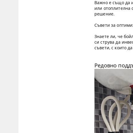
Важно е също да и
или отоплителна 
решение.
Съвети за оптими
Знаете ли, че бой
си струва да инве
съвети, с които д
Редовно поддъ