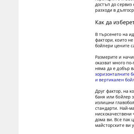
достъп до сервиз 
разходи в дългос
Как да избер
В търсенето на и
фактори, които не
бойлери цените с
Размерите и начин
оказват много по
няма да е добър в
хоризонталните 
и вертикален бой
Друг фактор, на 
баня или бойлер з
излишни главоболи
стандарти. Най-ма
нискокачествени 
дома ви. Все пак 
майсторските ви 