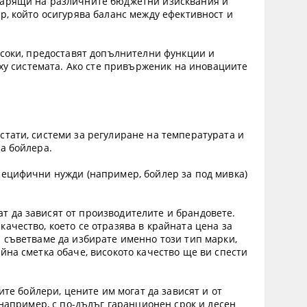
оварящи на различните бюджетни изисквания и
р, който осигурява баланс между ефективност и
исоки, предоставят допълнителни функции и
рху системата. Ако сте привърженик на иновациите
стати, системи за регулиране на температурата и
а бойлера.
пецифични нужди (например, бойлер за под мивка)
 да зависят от производителите и брандовете.
ачество, което се отразява в крайната цена за
 съветваме да избирате именно този тип марки,
йна сметка обаче, високото качество ще ви спести
ите бойлери, цените им могат да зависят и от
 например, с по-дълъг гаранционен срок и лесен