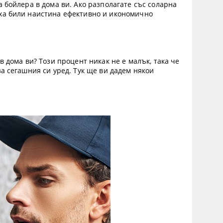
 бойлера в дома ви. Ако разполагате със соларна
иха били наистина ефективно и икономично
в дома ви? Този процент никак не е малък, така че
а сегашния си уред. Тук ще ви дадем някои