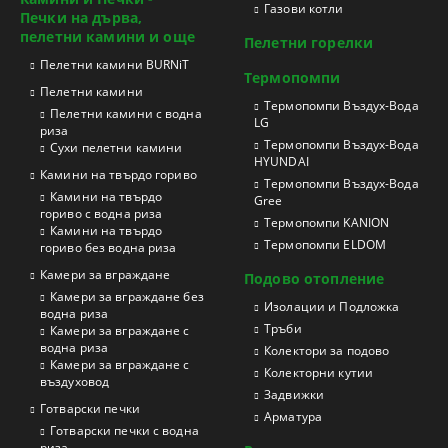
Газови котли
Печки на дърва,
пелетни камини и още
Пелетни горелки
Пелетни камини BURNiT
Термопомпи
Пелетни камини
Tермопомпи Въздух-Вода
Пелетни камини с водна
LG
риза
Термопомпи Въздух-Вода
Сухи пелетни камини
HYUNDAI
Камини на твърдо гориво
Термопомпи Въздух-Вода
Камини на твърдо
Gree
гориво с водна риза
Термопомпи KANION
Камини на твърдо
Термопомпи ELDOM
гориво без водна риза
Камери за вграждане
Подово отопление
Камери за вграждане без
Изолации и Подложка
водна риза
Тръби
Камери за вграждане с
водна риза
Колектори за подово
Камери за вграждане с
Колекторни кутии
въздуховод
Задвижки
Готварски печки
Арматура
Готварски печки с водна
риза