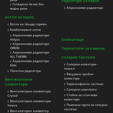
Радиатори за парно
Готварски печки без
Aлуминиеви радиатори
водна риза
Котли за парно
Котли на твърдо гориво
Kомбинирани котли
Aлуминиеви радиатори
Климатици
Helyos
Aлуминиеви радиатори
ORION
Термостати за камина
Aлуминиеви радиатори
ALL THERM
Соларни Системи
Aлуминиеви радиатори
Соларни колектори -
Kalis
плоски
Панелни радиатори
Вакуумно тръбни
колектори
Вентилаторни
конвектори
Термосифонни системи
Соларни комплекти
Вентилаторни конвектори
Стойки за слънчеви
Crystal
колектори
Вентилаторни конвектори
Помпени групи за соларни
Innova
системи
Вентилаторен конвектор