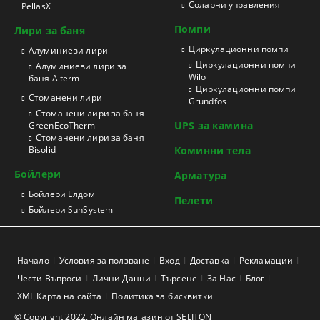
Соларни управления
PellasX
Помпи
Лири за баня
Циркулационни помпи
Aлуминиеви лири
Циркулационни помпи
Алуминиеви лири за
Wilo
баня Alterm
Циркулационни помпи
Стоманени лири
Grundfos
Стоманени лири за баня
UPS за камина
GreenEcoTherm
Стоманени лири за баня
Bisolid
Коминни тела
Бойлери
Арматура
Бойлери Елдом
Пелети
Бойлери SunSystem
Начало
Условия за ползване
Вход
Доставка
Рекламации
Чести Въпроси
Лични Данни
Търсене
За Нас
Блог
XML Карта на сайта
Политика за бисквитки
© Copyright 2022. Онлайн магазин от SELITON