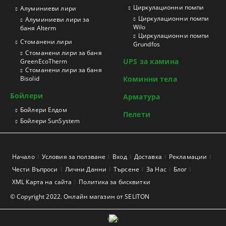
Циркулационни помпи
Aлуминиеви лири
Циркулационни помпи
Алуминиеви лири за
Wilo
баня Alterm
Циркулационни помпи
Стоманени лири
Grundfos
Стоманени лири за баня
UPS за камина
GreenEcoTherm
Стоманени лири за баня
Bisolid
Коминни тела
Бойлери
Арматура
Бойлери Елдом
Пелети
Бойлери SunSystem
Начало
Условия за ползване
Вход
Доставка
Рекламации
Чести Въпроси
Лични Данни
Търсене
За Нас
Блог
XML Карта на сайта
Политика за бисквитки
© Copyright 2022. Онлайн магазин от SELITON
GDPR