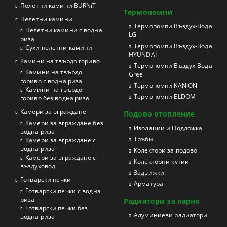
Пелетни камини BURNiT
Термопомпи
Пелетни камини
Tермопомпи Въздух-Вода
Пелетни камини с водна
LG
риза
Термопомпи Въздух-Вода
Сухи пелетни камини
HYUNDAI
Камини на твърдо гориво
Термопомпи Въздух-Вода
Камини на твърдо
Gree
гориво с водна риза
Термопомпи KANION
Камини на твърдо
Термопомпи ELDOM
гориво без водна риза
Камери за вграждане
Подово отопление
Камери за вграждане без
Изолации и Подложка
водна риза
Тръби
Камери за вграждане с
водна риза
Колектори за подово
Камери за вграждане с
Колекторни кутии
въздуховод
Задвижки
Готварски печки
Арматура
Готварски печки с водна
риза
Радиатори за парно
Готварски печки без
Aлуминиеви радиатори
водна риза