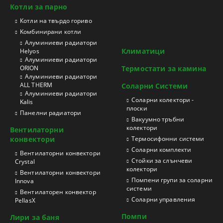
Котли за парно
Котли на твърдо гориво
Kомбинирани котли
Aлуминиеви радиатори
Климатици
Helyos
Aлуминиеви радиатори
ORION
Термостати за камина
Aлуминиеви радиатори
ALL THERM
Соларни Системи
Aлуминиеви радиатори
Соларни колектори -
Kalis
плоски
Панелни радиатори
Вакуумно тръбни
колектори
Вентилаторни
конвектори
Термосифонни системи
Соларни комплекти
Вентилаторни конвектори
Стойки за слънчеви
Crystal
колектори
Вентилаторни конвектори
Помпени групи за соларни
Innova
системи
Вентилаторен конвектор
Соларни управления
PellasX
Помпи
Лири за баня