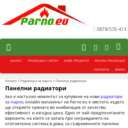
0878/576-413
НАЧАЛО
ПРОМОЦИИ С БРОЯЧ
НОВИ ПРОДУКТИ
ВСИЧКИ ПРОМОЦИИ
КОНТАКТИ
МАРКИ
Начало
Радиатори за парно
Панелни радиатори
Панелни радиатори
Ако е настъпил моментът за купуване на нови
радиатори
за парно
, онлайн магазинът на Parno.eu е мястото, къдего
ще откриете нужната ви комбинация от качество,
ефективност и изгодна цена. Едни от най-предпочитаните
варианти, на които се залага при изграждането на
отоплителна система в дома, са съвременните панелни