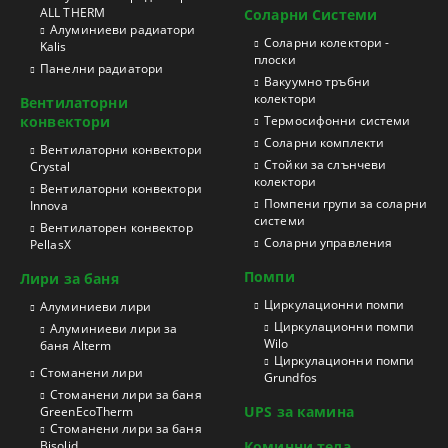
ALL THERM
Соларни Системи
Aлуминиеви радиатори
Соларни колектори -
Kalis
плоски
Панелни радиатори
Вакуумно тръбни
колектори
Вентилаторни
конвектори
Термосифонни системи
Соларни комплекти
Вентилаторни конвектори
Стойки за слънчеви
Crystal
колектори
Вентилаторни конвектори
Помпени групи за соларни
Innova
системи
Вентилаторен конвектор
Соларни управления
PellasX
Помпи
Лири за баня
Циркулационни помпи
Aлуминиеви лири
Циркулационни помпи
Алуминиеви лири за
Wilo
баня Alterm
Циркулационни помпи
Стоманени лири
Grundfos
Стоманени лири за баня
UPS за камина
GreenEcoTherm
Стоманени лири за баня
Bisolid
Коминни тела