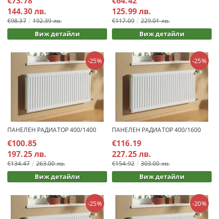
€73.78
€64.42
144.30 лв.
125.99 лв.
€98.37
192.39 лв.
€117.09
229.01 лв.
Виж детайли
Виж детайли
-25%
-25%
ПАНЕЛЕН РАДИАТОР 400/1400
ПАНЕЛЕН РАДИАТОР 400/1600
€100.85
€116.19
197.25 лв.
227.25 лв.
€134.47
263.00 лв.
€154.92
303.00 лв.
Виж детайли
Виж детайли
-25%
-20%