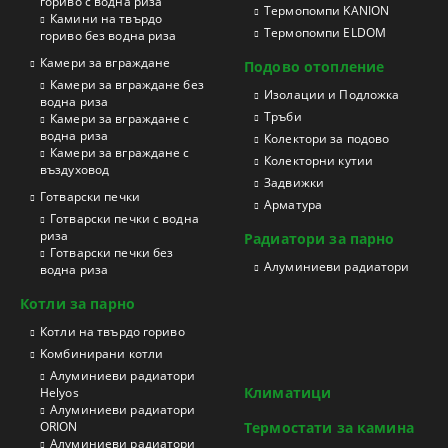
гориво с водна риза
Термопомпи KANION
Камини на твърдо
Термопомпи ELDOM
гориво без водна риза
Камери за вграждане
Подово отопление
Камери за вграждане без
Изолации и Подложка
водна риза
Тръби
Камери за вграждане с
водна риза
Колектори за подово
Камери за вграждане с
Колекторни кутии
въздуховод
Задвижки
Готварски печки
Арматура
Готварски печки с водна
риза
Радиатори за парно
Готварски печки без
Aлуминиеви радиатори
водна риза
Котли за парно
Котли на твърдо гориво
Kомбинирани котли
Aлуминиеви радиатори
Климатици
Helyos
Aлуминиеви радиатори
ORION
Термостати за камина
Aлуминиеви радиатори