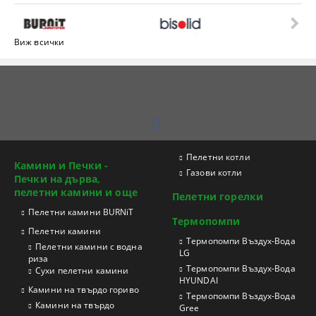
Виж всички
Пелетни котли
Камини и Печки -
Газови котли
Печки на дърва,
пелетни камини и още
Пелетни горелки
Пелетни камини BURNiT
Термопомпи
Пелетни камини
Tермопомпи Въздух-Вода
Пелетни камини с водна
LG
риза
Термопомпи Въздух-Вода
Сухи пелетни камини
HYUNDAI
Камини на твърдо гориво
Термопомпи Въздух-Вода
Камини на твърдо
Gree