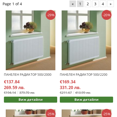
Page 1 of 4
«
1
2
3
4
»
-29%
-20%
ПАНЕЛЕН РАДИАТОР 500/2000
ПАНЕЛЕН РАДИАТОР 500/2200
€137.84
€169.34
269.59 лв.
331.20 лв.
€194.14
379.70 лв.
€211.67
413.99 лв.
Виж детайли
Виж детайли
-25%
-25%