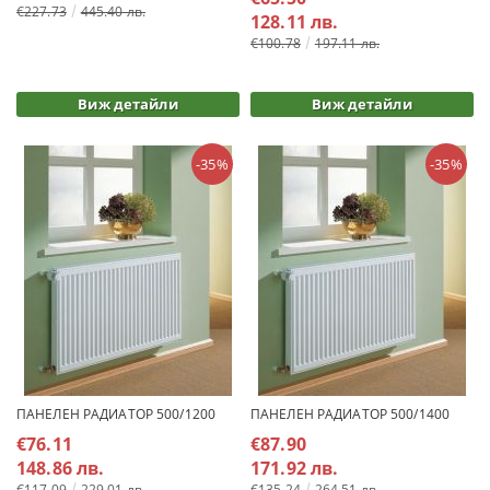
€227.73
445.40 лв.
128.11 лв.
€100.78
197.11 лв.
Виж детайли
Виж детайли
-35%
-35%
ПАНЕЛЕН РАДИАТОР 500/1200
ПАНЕЛЕН РАДИАТОР 500/1400
€76.11
€87.90
148.86 лв.
171.92 лв.
€117.09
229.01 лв.
€135.24
264.51 лв.