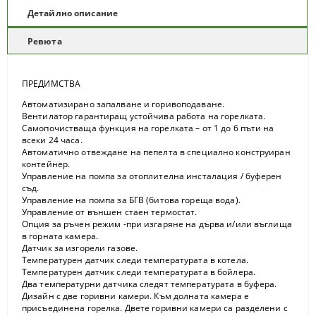
Детайлно описание
Ревюта
ПРЕДИМСТВА
Автоматизирано запалване и горивоподаване.
Вентилатор гарантиращ устойчива работа на горелката.
Самопочистваща функция на горелката – от 1 до 6 пъти на
всеки 24 часа.
Автоматично отвеждане на пепелта в специално конструиран
контейнер.
Управление на помпа за oтоплителна инсталация / буферен
съд.
Управление на помпа за БГВ (битова гореща вода).
Управление от външен стаен термостат.
Опция за ръчен режим -при изгаряне на дърва и/или въглища
в горната камера.
Датчик за изгорели газове.
Температурен датчик следи температурата в котела.
Температурен датчик следи температурата в бойлера.
Два температурни датчика следят температурата в буфера.
Дизайн с две горивни камери. Към долната камера е
присъединена горелка. Двете горивни камери са разделени с