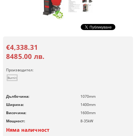
€4,338.31
8485.00 лв.
Производител:
Burnit
Дълбочина:
1070
mm
Ширина:
1400
mm
Височина:
1600
mm
Мощност:
8-35
kW
Няма наличност