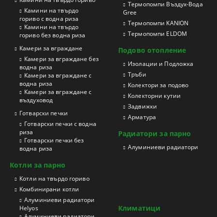
Термопомпи Въздух-Вода
Камини на твърдо
Gree
гориво с водна риза
Термопомпи KANION
Камини на твърдо
Термопомпи ELDOM
гориво без водна риза
Камери за вграждане
Подово отопление
Камери за вграждане без
Изолации и Подложка
водна риза
Тръби
Камери за вграждане с
водна риза
Колектори за подово
Камери за вграждане с
Колекторни кутии
въздуховод
Задвижки
Готварски печки
Арматура
Готварски печки с водна
риза
Радиатори за парно
Готварски печки без
Aлуминиеви радиатори
водна риза
Котли за парно
Котли на твърдо гориво
Kомбинирани котли
Aлуминиеви радиатори
Климатици
Helyos
Aлуминиеви радиатори