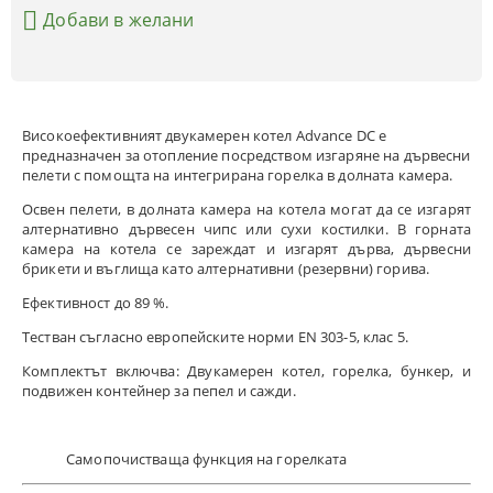
Добави в желани
Високоефективният двукамерен котел Advance DC е
предназначен за отопление посредством изгаряне на дървесни
пелети с помощта на интегрирана горелка в долната камера.
Освен пелети, в долната камера на котела могат да се изгарят
алтернативно дървесен чипс или сухи костилки. В горната
камера на котела се зареждат и изгарят дърва, дървесни
брикети и въглища като алтернативни (резервни) горива.
Ефективност до 89 %.
Тестван съгласно европейските норми EN 303-5, клас 5.
Комплектът включва: Двукамерен котел, горелка, бункер, и
подвижен контейнер за пепел и сажди.
Самопочистваща функция на горелката