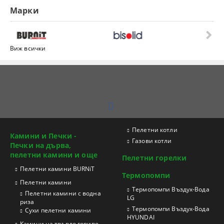
Марки
Виж всички
Пелетни котли
Камини и Печки -
Газови котли
Печки на дърва,
пелетни камини и още
Пелетни горелки
Пелетни камини BURNiT
Термопомпи
Пелетни камини
Tермопомпи Въздух-Вода
Пелетни камини с водна
LG
риза
Термопомпи Въздух-Вода
Сухи пелетни камини
HYUNDAI
Камини на твърдо гориво