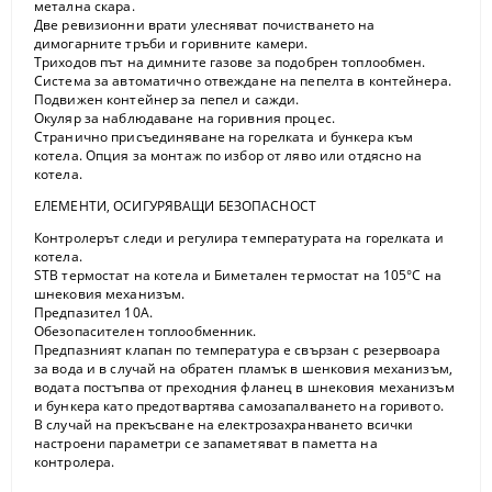
метална скара.
Две ревизионни врати улесняват почистването на
димогарните тръби и горивните камери.
Триходов път на димните газове за подобрен топлообмен.
Система за автоматично отвеждане на пепелта в контейнера.
Подвижен контейнер за пепел и сажди.
Окуляр за наблюдаване на горивния процес.
Странично присъединяване на горелката и бункера към
котела. Опция за монтаж по избор от ляво или отдясно на
котела.
ЕЛЕМЕНТИ, ОСИГУРЯВАЩИ БЕЗОПАСНОСТ
Контролерът следи и регулира температурата на горелката и
котела.
STB термостат на котела и Биметален термостат на 105°С на
шнековия механизъм.
Предпазител 10А.
Обезопасителен топлообменник.
Предпазният клапан по температура е свързан с резервоара
за вода и в случай на обратен пламък в шенковия механизъм,
водата постъпва от преходния фланец в шнековия механизъм
и бункера като предотвартява самозапалването на горивото.
В случай на прекъсване на електрозахранването всички
настроени параметри се запаметяват в паметта на
контролера.