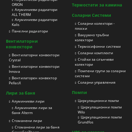
ORION
Термостати за камина
Aлуминиеви радиатори
ALL THERM
Соларни Системи
Aлуминиеви радиатори
Соларни колектори -
Kalis
плоски
Панелни радиатори
Вакуумно тръбни
колектори
Вентилаторни
конвектори
Термосифонни системи
Соларни комплекти
Вентилаторни конвектори
Стойки за слънчеви
Crystal
колектори
Вентилаторни конвектори
Помпени групи за соларни
Innova
системи
Вентилаторен конвектор
Соларни управления
PellasX
Помпи
Лири за баня
Циркулационни помпи
Aлуминиеви лири
Циркулационни помпи
Алуминиеви лири за
Wilo
баня Alterm
Циркулационни помпи
Стоманени лири
Grundfos
Стоманени лири за баня