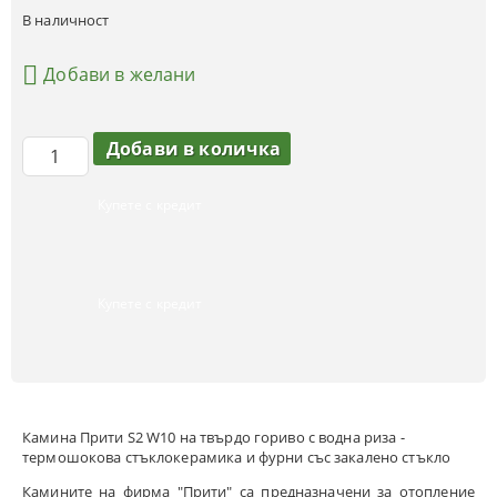
В наличност
Добави в желани
Купете с кредит
Купете с кредит
Камина Прити S2 W10 на твърдо гориво с водна риза -
термошокова стъклокерамика и фурни със закалено стъкло
Камините на фирма "Прити" са предназначени за отопление