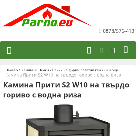
0878/576-413
Начало
Камини и Печки - Печки на дърва, пелетни камини и още
Камина Прити S2 W10 на твърдо гориво с водна риза
Камина Прити S2 W10 на твърдо
гориво с водна риза