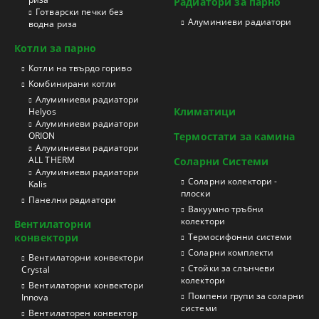
Радиатори за парно
Готварски печки без
Aлуминиеви радиатори
водна риза
Котли за парно
Котли на твърдо гориво
Kомбинирани котли
Aлуминиеви радиатори
Климатици
Helyos
Aлуминиеви радиатори
ORION
Термостати за камина
Aлуминиеви радиатори
ALL THERM
Соларни Системи
Aлуминиеви радиатори
Соларни колектори -
Kalis
плоски
Панелни радиатори
Вакуумно тръбни
колектори
Вентилаторни
конвектори
Термосифонни системи
Соларни комплекти
Вентилаторни конвектори
Стойки за слънчеви
Crystal
колектори
Вентилаторни конвектори
Помпени групи за соларни
Innova
системи
Вентилаторен конвектор