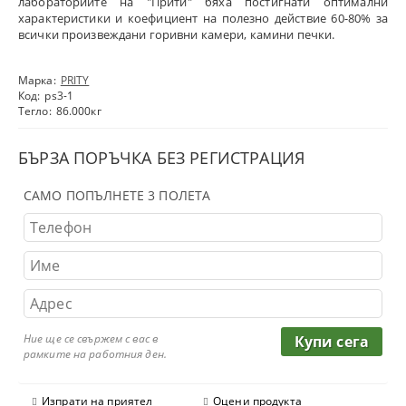
лабораториите на "Прити" бяха постигнати оптимални
характеристики и коефициент на полезно действие 60-80% за
всички произвеждани горивни камери, камини печки.
Марка:
PRITY
Код:
ps3-1
Тегло:
86.000
кг
БЪРЗА ПОРЪЧКА БЕЗ РЕГИСТРАЦИЯ
САМО ПОПЪЛНЕТЕ 3 ПОЛЕТА
Ние ще се свържем с вас в
рамките на работния ден.
Изпрати на приятел
Оцени продукта