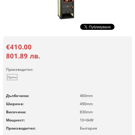
€410.00
801.89 лв.
Производител:
Прити
Дълбочина:
460
mm
Ширина:
490
mm
Височина:
830
mm
Мощност:
10+6
kW
Производител:
България