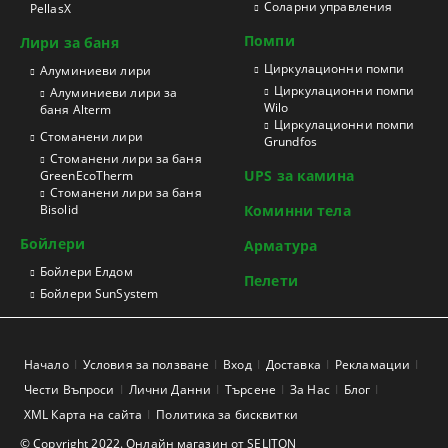
Соларни управления
PellasX
Помпи
Лири за баня
Циркулационни помпи
Aлуминиеви лири
Циркулационни помпи
Алуминиеви лири за
Wilo
баня Alterm
Циркулационни помпи
Стоманени лири
Grundfos
Стоманени лири за баня
UPS за камина
GreenEcoTherm
Стоманени лири за баня
Bisolid
Коминни тела
Бойлери
Арматура
Бойлери Елдом
Пелети
Бойлери SunSystem
Начало
Условия за ползване
Вход
Доставка
Рекламации
Чести Въпроси
Лични Данни
Търсене
За Нас
Блог
XML Карта на сайта
Политика за бисквитки
© Copyright 2022. Онлайн магазин от SELITON