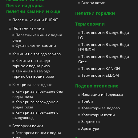
Газови котли
Печки на дърва,
пелетни камини и още
Пелетни горелки
Пелетни камини BURNiT
Термопомпи
Пелетни камини
Tермопомпи Въздух-Вода
Пелетни камини с водна
LG
риза
Термопомпи Въздух-Вода
Сухи пелетни камини
HYUNDAI
Камини на твърдо гориво
Термопомпи Въздух-Вода
Камини на твърдо
Gree
гориво с водна риза
Термопомпи KANION
Камини на твърдо
Термопомпи ELDOM
гориво без водна риза
Камери за вграждане
Подово отопление
Камери за вграждане без
Изолации и Подложка
водна риза
Тръби
Камери за вграждане с
водна риза
Колектори за подово
Камери за вграждане с
Колекторни кутии
въздуховод
Задвижки
Готварски печки
Арматура
Готварски печки с водна
риза