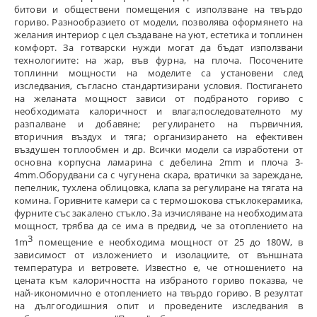
битови и обществени помещения с използване на твърдо
гориво. Разнообразието от модели, позволява оформянето на
желания интериор с цел създаване на уют, естетика и топлинен
комфорт. За готварски нужди могат да бъдат използвани
технологиите: на жар, във фурна, на плоча. Посочените
топлинни мощности на моделите са установени след
изследвания, съгласно стандартизирани условия. Постигането
на желаната мощност зависи от подбраното гориво с
необходимата калоричност и влага;последователното му
разпалване и добавяне; регулирането на първичния,
вторичния въздух и тяга; организирането на ефективен
въздушен топлообмен и др. Всички модели са изработени от
основна корпусна ламарина с дебелина 2mm и плоча 3-
4mm.Оборудвани са с чугунена скара, вратички за зареждане,
пепелник, тухлена облицовка, клапа за регулиране на тягата на
комина. Горивните камери са с термошокова стъклокерамика,
фурните със закалено стъкло. За изчисляване на необходимата
мощност, трябва да се има в предвид, че за отоплението на
3
1m
помещение е необходима мощност от 25 до 180W, в
зависимост от изложението и изолациите, от външната
температура и ветровете. Известно е, че отношението на
цената към калоричността на избраното гориво показва, че
най-икономично е отоплението на твърдо гориво. В резултат
на дългогодишния опит и проведените изследвания в