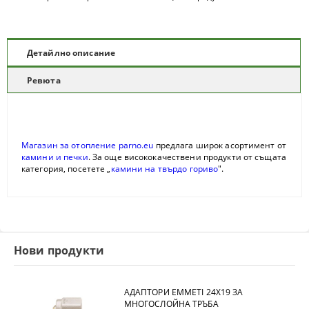
Детайлно описание
Ревюта
Магазин за отопление parno.eu
предлага широк асортимент от
камини и печки
. За още висококачествени продукти от същата
категория, посетете „
камини на твърдо гориво
".
Нови продукти
АДАПТОРИ EMMETI 24X19 ЗА
МНОГОСЛОЙНА ТРЪБА