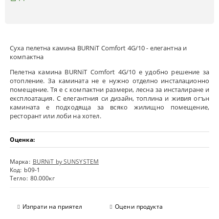
Суха пелетна каминa BURNiT Comfort 4G/10 - елегантна и
компактна
Пелетнa каминa BURNiT Comfort 4G/10 е удобно решение за
отопление. За камината не е нужно отделно инсталационно
помещение. Тя е с компактни размери, лесна за инсталиране и
експлоатация. С елегантния си дизайн, топлина и живия огън
камината е подходяща за всяко жилищно помещение,
ресторант или лоби на хотел.
Оценка:
Марка:
BURNiT by SUNSYSTEM
Код:
b09-1
Тегло:
80.000
кг
Изпрати на приятел
Оцени продукта