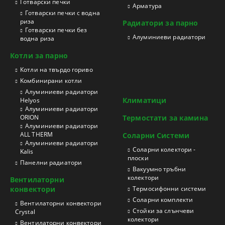
Готварски печки
Арматура
Готварски печки с водна
риза
Радиатори за парно
Готварски печки без
Aлуминиеви радиатори
водна риза
Котли за парно
Котли на твърдо гориво
Kомбинирани котли
Aлуминиеви радиатори
Климатици
Helyos
Aлуминиеви радиатори
ORION
Термостати за камина
Aлуминиеви радиатори
ALL THERM
Соларни Системи
Aлуминиеви радиатори
Соларни колектори -
Kalis
плоски
Панелни радиатори
Вакуумно тръбни
колектори
Вентилаторни
конвектори
Термосифонни системи
Соларни комплекти
Вентилаторни конвектори
Стойки за слънчеви
Crystal
колектори
Вентилаторни конвектори