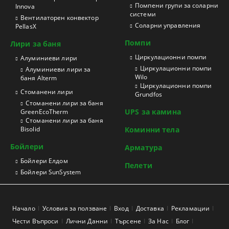
Помпени групи за соларни
Innova
системи
Вентилаторен конвектор
Соларни управления
PellasX
Помпи
Лири за баня
Циркулационни помпи
Aлуминиеви лири
Циркулационни помпи
Алуминиеви лири за
Wilo
баня Alterm
Циркулационни помпи
Стоманени лири
Grundfos
Стоманени лири за баня
UPS за камина
GreenEcoTherm
Стоманени лири за баня
Bisolid
Коминни тела
Бойлери
Арматура
Бойлери Елдом
Пелети
Бойлери SunSystem
Начало
Условия за ползване
Вход
Доставка
Рекламации
Чести Въпроси
Лични Данни
Търсене
За Нас
Блог