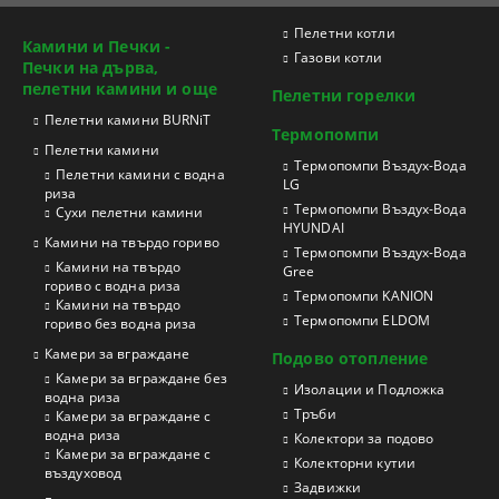
Пелетни котли
Камини и Печки -
Газови котли
Печки на дърва,
пелетни камини и още
Пелетни горелки
Пелетни камини BURNiT
Термопомпи
Пелетни камини
Tермопомпи Въздух-Вода
Пелетни камини с водна
LG
риза
Термопомпи Въздух-Вода
Сухи пелетни камини
HYUNDAI
Камини на твърдо гориво
Термопомпи Въздух-Вода
Камини на твърдо
Gree
гориво с водна риза
Термопомпи KANION
Камини на твърдо
Термопомпи ELDOM
гориво без водна риза
Камери за вграждане
Подово отопление
Камери за вграждане без
Изолации и Подложка
водна риза
Тръби
Камери за вграждане с
водна риза
Колектори за подово
Камери за вграждане с
Колекторни кутии
въздуховод
Задвижки