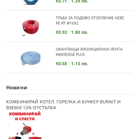
€0.71
1.39 лв.
стая?
Подовото отопление генерира достатъчно топлина, която
се разпределя равномерно, за да се създаде комфортна
ТРЪБА ЗА ПОДОВО ОТОПЛЕНИЕ HERZ
среда, да се достигне температура до 25 градуса и да се
PE-RT Ф16Х2
стопли една стая.
€0.92
1.80 лв.
Използва ли се много електричество при подово
отопление?
Повечето отопляеми подове с плочки и електрически
ОКАНТВАЩА ИЗОЛАЦИОННА ЛЕНТА
системи за подово отопление използват около 12 вата на
INNOEDGE PLUS
час на квадратен метър.
€0.58
1.13 лв.
Мога ли да поставя мебели върху подово отопление?
Да! Можете да поставите мебели на подово отопление,
топлината няма да повреди мебелите.
Новини
КОМБИНИРАЙ КОТЕЛ, ГОРЕЛКА И БУНКЕР BURNIT И
ВЗЕМИ 12% ОТСТЪПКА