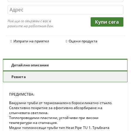
Ние ще се свържем с вас в
рамките на работния ден.
Изпрати на приятел
Оцени продукта
Детайлно описание
Ревюта
ПРЕДИМСТВА:
Вакуумни тръби от термозакалено боросиликатно стъкло.
Селективно покритие за ефективно абсорбиране на
слънчевата светлина.
Топлопроводими пластини, устойчиви при високи
температури на стагнация.
Медни топлоносещи тръби тип Heat Pipe TU 1. Тръбната