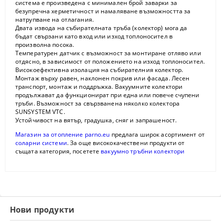
система е произведена с минимален брой заварки за
безупречна херметичност и намаляване възможността за
натрупване на отлагания.
Двата извода на събирателната тръба (колектор) мога да
бъдат свързани като вход или изход топлоносител в
произволна посока.
Температурен датчик с възможност за монтиране отляво или
отдясно, в зависимост от положението на изход топлоносител.
Високоефективна изолация на събирателния колектор.
Монтаж върху равен, наклонен покрив или фасада. Лесен
транспорт, монтаж и поддръжка. Вакуумните колектори
продължават да функционират при една или повече счупени
тръби. Възможност за свързванена няколко колектора
SUNSYSTEM VTC.
Устойчивост на вятър, градушка, сняг и запрашеност.
Магазин за отопление parno.eu
предлага широк асортимент от
соларни системи
. За още висококачествени продукти от
същата категория, посетете
вакуумно тръбни колектори
Нови продукти