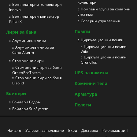
колектори
Вентилаторни конвектори
Помпени групи за соларни
Innova
системи
Вентилаторен конвектор
Соларни управления
PellasX
Помпи
Лири за баня
Циркулационни помпи
Aлуминиеви лири
Циркулационни помпи
Алуминиеви лири за
Wilo
баня Alterm
Циркулационни помпи
Стоманени лири
Grundfos
Стоманени лири за баня
UPS за камина
GreenEcoTherm
Стоманени лири за баня
Bisolid
Коминни тела
Бойлери
Арматура
Бойлери Елдом
Пелети
Бойлери SunSystem
Начало
Условия за ползване
Вход
Доставка
Рекламации