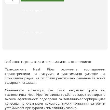
Купете с кредит
Купете с кредит
За битова гореща вода и подпомагане на отоплението
Технологията Heat Pipe, отличните изолационни
характеристики на вакуума и максимално улавяне на
слънчевата радиация ги прави рентабилно решение за всяка
соларна инсталация.
Слънчевите колектори със суха вакуумна тръба по
технологията Heat Pipe (топлинна тръба) се характеризират с
висока ефективност: подобрени са топлинно-абсорбиращите
качества на слънчевия колектор, ниски топлинни загуби и
устойчивост при сурови климатични условия.