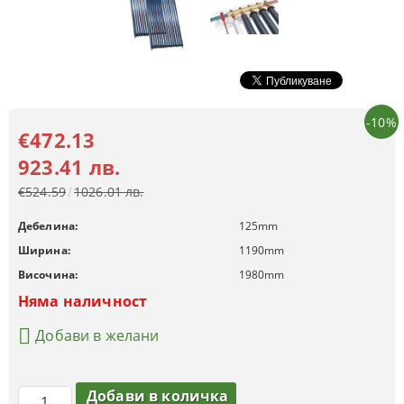
-10%
€472.13
923.41 лв.
€524.59
1026.01 лв.
Дебелина:
125
mm
Ширина:
1190
mm
Височина:
1980
mm
Няма наличност
Добави в желани