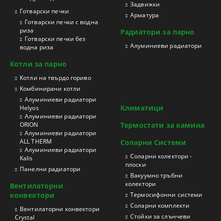
Задвижки
Готварски печки
Арматура
Готварски печки с водна
риза
Радиатори за парно
Готварски печки без
Aлуминиеви радиатори
водна риза
Котли за парно
Котли на твърдо гориво
Kомбинирани котли
Aлуминиеви радиатори
Климатици
Helyos
Aлуминиеви радиатори
ORION
Термостати за камина
Aлуминиеви радиатори
ALL THERM
Соларни Системи
Aлуминиеви радиатори
Соларни колектори -
Kalis
плоски
Панелни радиатори
Вакуумно тръбни
колектори
Вентилаторни
конвектори
Термосифонни системи
Соларни комплекти
Вентилаторни конвектори
Стойки за слънчеви
Crystal