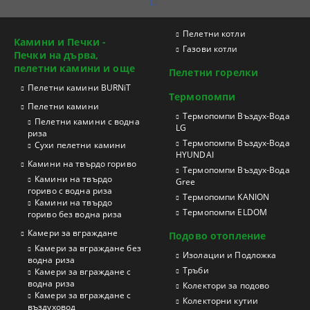
Пелетни котли
Камини и Печки -
Газови котли
Печки на дърва,
пелетни камини и още
Пелетни горелки
Пелетни камини BURNiT
Термопомпи
Пелетни камини
Tермопомпи Въздух-Вода
Пелетни камини с водна
LG
риза
Термопомпи Въздух-Вода
Сухи пелетни камини
HYUNDAI
Камини на твърдо гориво
Термопомпи Въздух-Вода
Камини на твърдо
Gree
гориво с водна риза
Термопомпи KANION
Камини на твърдо
Термопомпи ELDOM
гориво без водна риза
Камери за вграждане
Подово отопление
Камери за вграждане без
Изолации и Подложка
водна риза
Тръби
Камери за вграждане с
водна риза
Колектори за подово
Камери за вграждане с
Колекторни кутии
въздуховод