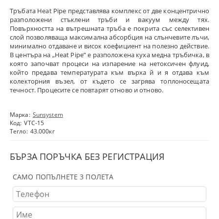
Тръбата Heat Pipe представлява комплекс от две концентрично
разположени стъклени тръби и вакуум между тях.
Повърхността на вътрешната тръба е покрита със селективен
слой позволяваща максимална абсорбция на слънчевите лъчи,
минимално отдаване и висок коефициент на полезно действие.
В центъра на „Heat Pipe” е разположена куха медна тръбичка, в
която започват процеси на изпарение на нетоксичен флуид,
който предава температурата към върха й и я отдава към
колекторния възел, от където се загрява топлоносещата
течност. Процесите се повтарят отново и отново.
Марка:
Sunsystem
Код:
VTC-15
Тегло:
43.000
кг
БЪРЗА ПОРЪЧКА БЕЗ РЕГИСТРАЦИЯ
САМО ПОПЪЛНЕТЕ 3 ПОЛЕТА