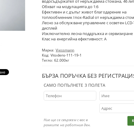
водосъдържател от неръждаема стомана, 46 ли
Обхват на модулацията до 1:6
Ефективен и с дълъг живот благодарение на
топлообменник Inox-Radial от неръждаема сто
Лесно за обслужване управление с осветен LCD
дисплей
Изключително лесна поддръжка и сервизиране
Клас на енергийна ефективност: A
Марка:
Viessmann
Код:
Vitodens-111-19-1
Тегло:
62.000
кг
БЪРЗА ПОРЪЧКА БЕЗ РЕГИСТРАЦИ
САМО ПОПЪЛНЕТЕ 3 ПОЛЕТА
Ние ще се свържем с вас в
рамките на работния ден.