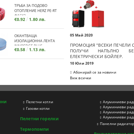
ТРЪБА ЗА ПОДОВО
ОТОПЛЕНИЕ HERZ PE-RT
Ф16Х2
€0.92
1.80 лв.
05 Май 2020
ОКАНТВАЩА
ИЗОЛАЦИОННА ЛЕНТА
ПРОМОЦИЯ "ВСЕКИ ПЕЧЕЛИ С
INNOEDGE PLUS
€0.58
1.13 лв.
ПОЛУЧИ НАПЪЛНО БЕЗ
ЕЛЕКТРИЧЕСКИ БОЙЛЕР.
10 Юли 2019
Абонирай се за новини
Виж всички
ини
Пелетни котли
Aлуминиеви рад
Aлуминиеви рад
Газови котли
Aлуминиеви рад
Aлуминиеви ради
Пелетни горелки
Панелни радиато
Термопомпи
Вентилаторни ко