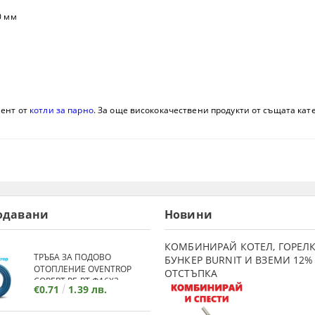
0 мм
мент от
котли за парно
. За още висококачествени продукти от същата кате
одавани
Новини
КОМБИНИРАЙ КОТЕЛ, ГОРЕЛК
ТРЪБА ЗА ПОДОВО
БУНКЕР BURNIT И ВЗЕМИ 12%
ОТОПЛЕНИЕ OVENTROP
ОТСТЪПКА
COPERT PE-RT Ф16Х2
€0.71
1.39 лв.