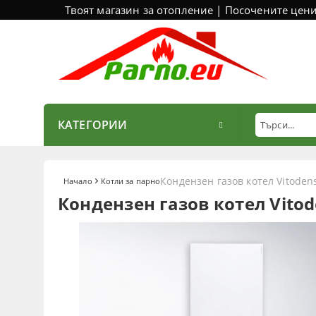
Твоят магазин за отопление | Посочените цен
КАТЕГОРИИ
Кондензен газов котел Vitoden
Начало
Котли за парно
Кондензен газов котел Vito