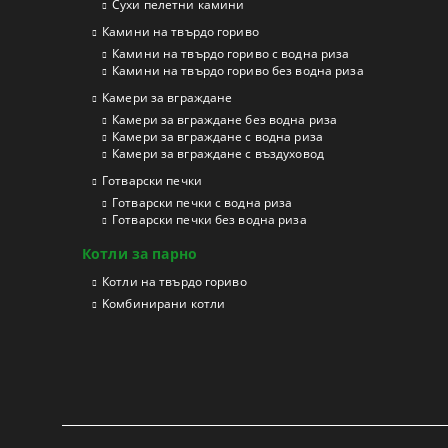
Сухи пелетни камини
Камини на твърдо гориво
Камини на твърдо гориво с водна риза
Камини на твърдо гориво без водна риза
Камери за вграждане
Камери за вграждане без водна риза
Камери за вграждане с водна риза
Камери за вграждане с въздуховод
Готварски печки
Готварски печки с водна риза
Готварски печки без водна риза
Котли за парно
Котли на твърдо гориво
Kомбинирани котли