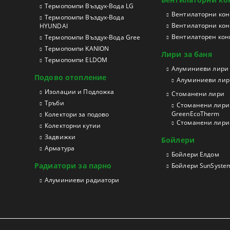
Tермопомпи Въздух-Вода LG
Вентилаторни конв
Термопомпи Въздух-Вода
Вентилаторни кон
HYUNDAI
Вентилаторен конв
Термопомпи Въздух-Вода Gree
Термопомпи KANION
Лири за баня
Термопомпи ELDOM
Aлуминиеви лири
Подово отопление
Алуминиеви лири
Изолации и Подложка
Стоманени лири
Тръби
Стоманени лири 
GreenEcoTherm
Колектори за подово
Стоманени лири з
Колекторни кутии
Задвижки
Бойлери
Арматура
Бойлери Елдом
Радиатори за парно
Бойлери SunSyste
Aлуминиеви радиатори