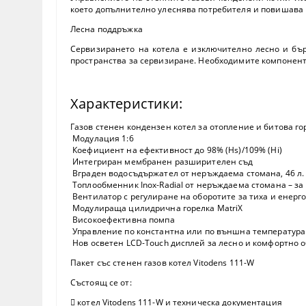
което допълнително улеснява потребителя и повишава 
Лесна поддръжка
Сервизирането на котела е изключително лесно и бър
пространства за сервизиране. Необходимите компоненти
Характеристики:
Газов стенен кондензен котел за отопление и битова г
Модулация 1:6
Коефициент на ефективност до 98% (Hs)/109% (Hi)
Интегриран мембранен разширителен съд
Вграден водосъдържател от неръждаема стомана, 46 л.
Топлообменник Inox-Radial от неръждаема стомана – з
Вентилатор с регулиране на оборотите за тиха и енерг
Модулираща цилидрична горелка MatriX
Високоефективна помпа
Управление по константна или по външна температура
Нов осветен LCD-Touch дисплей за лесно и комфортно 
Пакет със стенен газов котел Vitodens 111-W
Състоящ се от:
 котел Vitodens 111-W и техническа документация