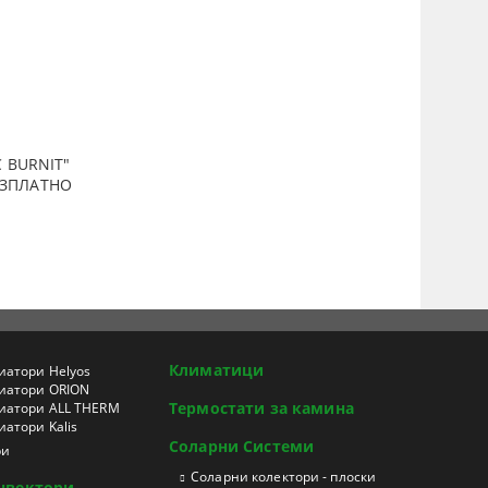
 BURNIT"
ПЛАТНО
Климатици
иатори Helyos
иатори ORION
Термостати за камина
иатори ALL THERM
атори Kalis
Соларни Системи
ри
Соларни колектори - плоски
нвектори