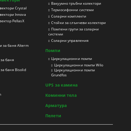
Вакуумно тръбни колектори
ектори Crystal
Термосифонни системи
вектори Innova
Соларни комплекти
ектор PellasX
Стойки за слънчеви колектори
Помпени групи за соларни
системи
Соларни управления
 за баня Alterm
Помпи
Циркулационни помпи
за баня
Циркулационни помпи Wilo
а баня Bisolid
Циркулационни помпи
Grundfos
UPS за камина
m
Коминни тела
Арматура
Пелети