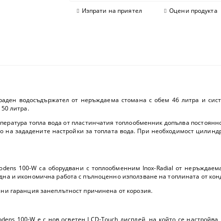
Изпрати на приятел
Оцени продукта
вграден водосъдържател от неръждаема стомана с обем 46 литра и сис
150 литра.
мпература топла вода от пластинчатия топлообменник допълва постоянно
о на зададените настройки за топлата вода. При необходимост цилиндри
todens 100-W са оборудвани с топлообменним Inox-Radial от неръждае
ждна и икономична работа с пълноценно използване на топлината от кон
дини гаранция занеплътност причинена от корозия.
odens 100-W е с нов осветен LCD-Touch дисплей, на който се настройва