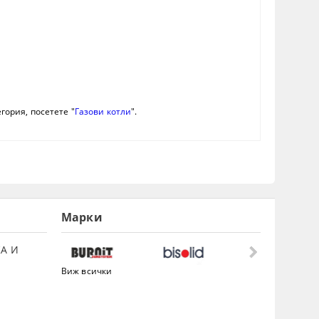
гория, посетете "
Газови котли
".
Марки
А И
Виж всички