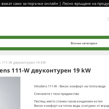
и важат само за поръчки онлайн | Лесно връщане на продук
s 111-W двуконтурен 19 kW
dens 111-W двуконтурен 19 kW
Vitodens 111-W - Висок комфорт на топла вода
Спечелете с тези предимства
Пестящ място стенен газов кондензен котел
Висок комфорт на топла вода, осигурен от вгра