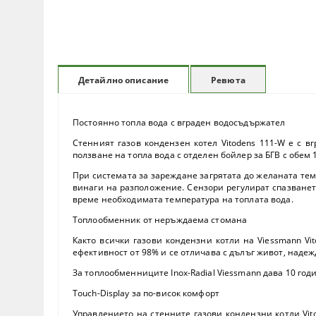
Ревюта
Детайлно описание
Постоянно топла вода с вграден водосъдържател
Стенният газов кондензен котел Vitodens 111-W е с 
ползване на топла вода с отделен бойлер за БГВ с обем 
При системата за зареждане загрятата до желаната те
винаги на разположение. Сензори регулират спазванет
време необходимата температура на топлата вода.
Топлообменник от неръждаема стомана
Както всички газови кондензни котли на Viessmann Vi
ефективност от 98% и се отличава с дълъг живот, наде
За топлообменниците Inox-Radial Viessmann дава 10 го
Touch-Display за по-висок комфорт
Управлението на стенните газови кондензни котли Vit