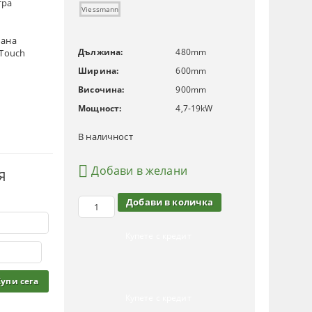
тра
Viessmann
мана
Дължина:
480
mm
-Touch
Ширина:
600
mm
Височина:
900
mm
Мощност:
4,7-19
kW
В наличност
Добави в желани
Я
Купете с кредит
Купете с кредит