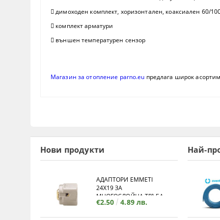
 димоходен комплект, хоризонтален, коаксиален 60/10
 комплект арматури
 външен температурен сензор
Магазин за отопление parno.eu
предлага широк асорти
Нови продукти
Най-пр
АДАПТОРИ EMMETI
24X19 ЗА
МНОГОСЛОЙНА ТРЪБА
€2.50
4.89 лв.