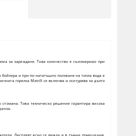
тема за зареждане. Това количество е съизмеримо при
 бойлера и при по-нататъшно ползване на топла вода е
чната горелка MatriX се включва и осигурява за дълго
ма стомана. Това техническо решение гарантира висока
денза.
 котела. Дисплеят ясно се вижда и в тъмни помещения,