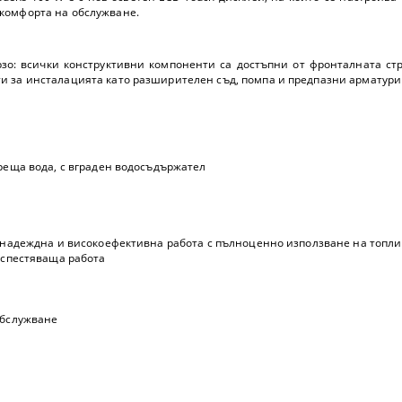
комфорта на обслужване.
зо: всички конструктивни компоненти са достъпни от фронталната ст
 за инсталацията като разширителен съд, помпа и предпазни арматури с
ореща вода, с вграден водосъдържател
а надеждна и високоефективна работа с пълноценно използване на топли
оспестяваща работа
обслужване