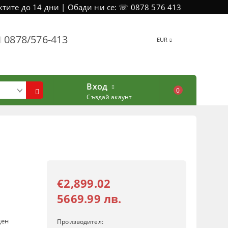
тите до 14 дни | Обади ни се: ☏ 0878 576 413
0878/576-413
EUR
Вход
0
Създай акаунт
€2,899.02
5669.99 лв.
ден
Производител: