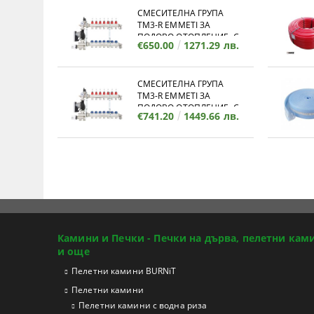
СМЕСИТЕЛНА ГРУПА
TM3-R EMMETI ЗА
ПОДОВО ОТОПЛЕНИЕ, С
€650.00
1271.29 лв.
КОЛЕКТОР - 12 ИЗВОДА
СМЕСИТЕЛНА ГРУПА
TM3-R EMMETI ЗА
ПОДОВО ОТОПЛЕНИЕ, С
€741.20
1449.66 лв.
КОЛЕКТОР - 11 ИЗВОДА
Камини и Печки - Печки на дърва, пелетни кам
и още
Пелетни камини BURNiT
Пелетни камини
Пелетни камини с водна риза