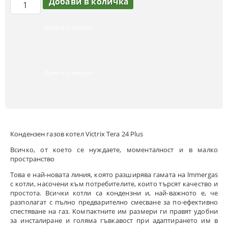
Купете с кредит
Купете с кредит
Кондензен газов котел Victrix Tera 24 Plus
Всичко, от което се нуждаете, моменталност и в малко
пространство
Това е най-новата линия, която разширява гамата на lmmergas
c котли, насочени към потребителите, които търсят качество и
простота. Всички котли са кондензни и, най-важното е, че
разполагат с пълно предварително смесване за по-ефективно
спестяване на газ. Компактните им размери ги правят удобни
за инсталиране и голяма гъвкавост при адаптирането им в