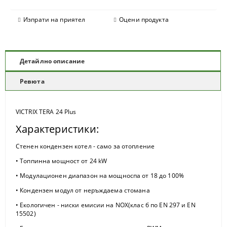
Изпрати на приятел
Оцени продукта
Детайлно описание
Ревюта
VICTRIX TERA 24 Plus
Характеристики:
Стенен кондензен котел - само за отопление
• Топпинна мощност от 24 kW
• Модулационен диапазон на мощноспа от 18 до 100%
• Кондензен модул от неръждаема стомана
• Екологичен - ниски емисии на NOX(клас б по EN 297 и EN
15502)