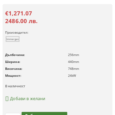
€1,271.07
2486.00 лв.
Производител:
Immergas
Дълбочина:
256
mm
Ширина:
440
mm
Височина:
748
mm
Мощност:
24
kW
В наличност
Добави в желани