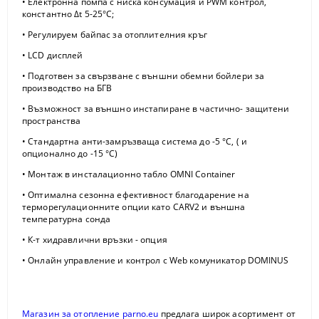
• Електронна помпа с ниска консумация и PWM контрол,
константно Δt 5-25°С;
• Регyлируем байпас за отоплителния кръг
• LCD дисплей
• Подготвен за свързване с външни обемни бойлери за
производство на БГВ
• Възможност за външно инстапиране в частично- защитени
пространства
• Стандартна анти-замръзваща система до -5 °С, ( и
опционално до -15 °С)
• Монтаж в инсталационно табло OMNI Container
• Оптимална сезонна ефективност благодарение на
терморегyлационните опции като CARV2 и външна
температyрна сонда
• К-т хидравлични връзки - опция
• Онлайн управление и контрол c Web комуникатор DOMINUS
Магазин за отопление parno.eu
предлага широк асортимент от