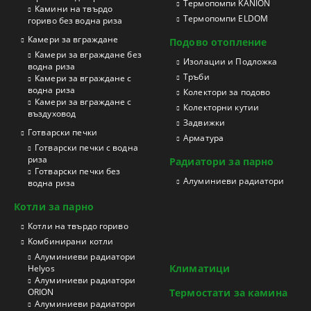
Термопомпи KANION
Камини на твърдо
Термопомпи ELDOM
гориво без водна риза
Камери за вграждане
Подово отопление
Камери за вграждане без
Изолации и Подложка
водна риза
Тръби
Камери за вграждане с
водна риза
Колектори за подово
Камери за вграждане с
Колекторни кутии
въздуховод
Задвижки
Готварски печки
Арматура
Готварски печки с водна
риза
Радиатори за парно
Готварски печки без
Aлуминиеви радиатори
водна риза
Котли за парно
Котли на твърдо гориво
Kомбинирани котли
Aлуминиеви радиатори
Климатици
Helyos
Aлуминиеви радиатори
ORION
Термостати за камина
Aлуминиеви радиатори