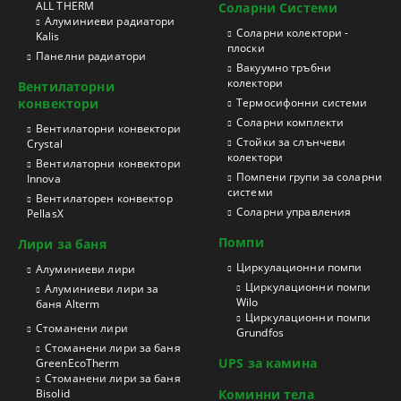
ALL THERM
Соларни Системи
Aлуминиеви радиатори
Соларни колектори -
Kalis
плоски
Панелни радиатори
Вакуумно тръбни
колектори
Вентилаторни
конвектори
Термосифонни системи
Соларни комплекти
Вентилаторни конвектори
Стойки за слънчеви
Crystal
колектори
Вентилаторни конвектори
Помпени групи за соларни
Innova
системи
Вентилаторен конвектор
Соларни управления
PellasX
Помпи
Лири за баня
Циркулационни помпи
Aлуминиеви лири
Циркулационни помпи
Алуминиеви лири за
Wilo
баня Alterm
Циркулационни помпи
Стоманени лири
Grundfos
Стоманени лири за баня
UPS за камина
GreenEcoTherm
Стоманени лири за баня
Bisolid
Коминни тела