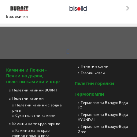
Виж всички
Пелетни котли
Камини и Печки -
Газови котли
Печки на дърва,
пелетни камини и още
Пелетни горелки
Пелетни камини BURNiT
Термопомпи
Пелетни камини
Tермопомпи Въздух-Вода
Пелетни камини с водна
LG
риза
Термопомпи Въздух-Вода
Сухи пелетни камини
HYUNDAI
Камини на твърдо гориво
Термопомпи Въздух-Вода
Камини на твърдо
Gree
гориво с водна риза