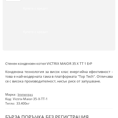
Купете с кредит
Купете с кредит
Стенен кондензен котел VICTRIX MAIOR 35 X ТТ 1 ErP
Кондензна технология за висок клас енергийна ефективност -
това е най-модерната гама в платформата "Top Tech". Отличава
се с висока производителност, нисък риск от запушване.
Марка:
Immergas
Код:
Victrix-Maior-35-X-TT-1
Тегло:
33.400
кг
БЪРЗА ПОРЪЧКА БЕЗ РЕГИСТРАЦИЯ