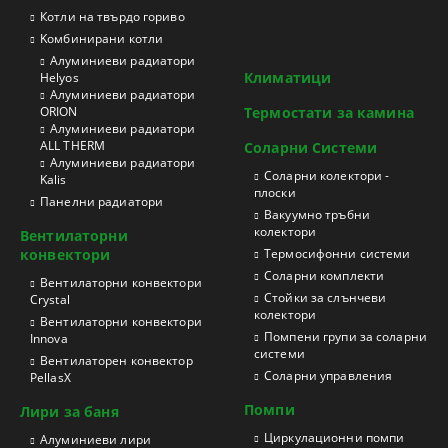
Котли на твърдо гориво
Kомбинирани котли
Aлуминиеви радиатори
Климатици
Helyos
Aлуминиеви радиатори
ORION
Термостати за камина
Aлуминиеви радиатори
ALL THERM
Соларни Системи
Aлуминиеви радиатори
Соларни колектори -
Kalis
плоски
Панелни радиатори
Вакуумно тръбни
колектори
Вентилаторни
конвектори
Термосифонни системи
Соларни комплекти
Вентилаторни конвектори
Стойки за слънчеви
Crystal
колектори
Вентилаторни конвектори
Помпени групи за соларни
Innova
системи
Вентилаторен конвектор
Соларни управления
PellasX
Помпи
Лири за баня
Циркулационни помпи
Aлуминиеви лири