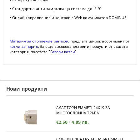
• Стандартна анти-замръзваща система до -5 °С
• Онлайн управпение и контроn c Web комуникатор DOMINUS
Магазин за отопление parno.eu
предлага широк асортимент от
котли за парно
. За още висококачествени продукти от същата
категория, посетете "
Газови котли
".
Нови продукти
АДАПТОРИ EMMETI 24X19 ЗА
МНОГОСЛОЙНА ТРЪБА
€2.50
4.89 лв.
СМЕСИТЕЛНА ГРУПА TM3-R EMMETI