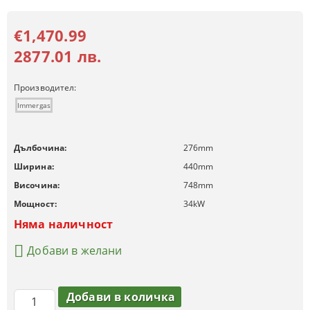
€1,470.99
2877.01 лв.
Производител:
Immergas
Дълбочина:
276
mm
Ширина:
440
mm
Височина:
748
mm
Мощност:
34
kW
Няма наличност
Добави в желани