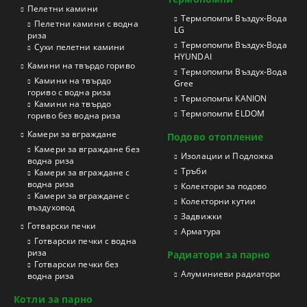
Пелетни камини
Tермопомпи Въздух-Вода
Пелетни камини с водна
LG
риза
Термопомпи Въздух-Вода
Сухи пелетни камини
HYUNDAI
Камини на твърдо гориво
Термопомпи Въздух-Вода
Камини на твърдо
Gree
гориво с водна риза
Термопомпи KANION
Камини на твърдо
Термопомпи ELDOM
гориво без водна риза
Камери за вграждане
Подово отопление
Камери за вграждане без
Изолации и Подложка
водна риза
Тръби
Камери за вграждане с
водна риза
Колектори за подово
Камери за вграждане с
Колекторни кутии
въздуховод
Задвижки
Готварски печки
Арматура
Готварски печки с водна
риза
Радиатори за парно
Готварски печки без
Aлуминиеви радиатори
водна риза
Котли за парно