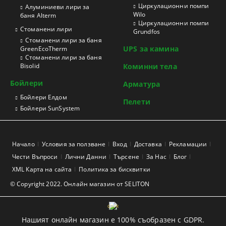
Циркулационни помпи
Алуминиеви лири за
Wilo
баня Alterm
Циркулационни помпи
Стоманени лири
Grundfos
Стоманени лири за баня
UPS за камина
GreenEcoTherm
Стоманени лири за баня
Bisolid
Коминни тела
Бойлери
Арматура
Бойлери Елдом
Пелети
Бойлери SunSystem
Начало
Условия за ползване
Вход
Доставка
Рекламации
Чести Въпроси
Лични Данни
Търсене
За Нас
Блог
XML Карта на сайта
Политика за бисквитки
© Copyright 2022. Онлайн магазин от SELITON
GDPR
Нашият онлайн магазин е 100% съобразен с GDPR.