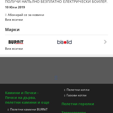
ПОЛУЧИ НАПЪЛНО БЕЗПЛАТНО ЕЛЕКТРИЧЕСКИ БОЙЛЕР.
10 Юли 2019
Абонирай се за новини
Виж всички
Марки
Виж всички
Пелетни котли
Камини и Печки -
Газови котли
Печки на дърва,
пелетни камини и още
Пелетни горелки
Пелетни камини BURNiT
Термопомпи