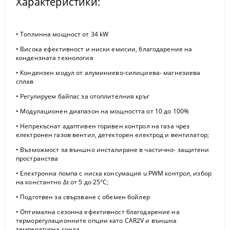
Характеристики:
• Топлинна мощност от 34 kW
• Висока ефективност и ниски емисии, благодарение на
кондензната технология
• Кондензен модул от алуминиево-силициева- магнезиева
сплав
• Регyлируем байпас за отоплителния кръг
• Модулационен диапазон на мощността от 10 до 100%
• Непрекъснат адаптивен горивен контрол на газа чрез
електронен газов вентил, детекторен електрод и вентилатор;
• Възможмост за външно инсталиране в частичнo- защитени
пространства
• Електронна помпа с ниска консумация u PWM контрол, избор
на константно Δt от 5 до 25°С;
• Подготвен за свързване с обемен бойлер
• Оптимална сезонна ефективност благодарение на
терморегyлационните опции като САR2V и външна
температурна сонда