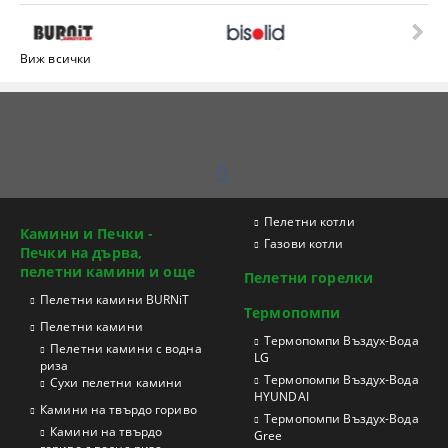
Виж всички
Пелетни котли
Камини и Печки -
Газови котли
Печки на дърва,
пелетни камини и още
Пелетни горелки
Пелетни камини BURNiT
Термопомпи
Пелетни камини
Tермопомпи Въздух-Вода
Пелетни камини с водна
LG
риза
Термопомпи Въздух-Вода
Сухи пелетни камини
HYUNDAI
Камини на твърдо гориво
Термопомпи Въздух-Вода
Камини на твърдо
Gree