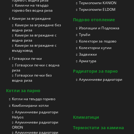
гориво с водна риза
Термопомпи KANION
Камини на твърдо
Термопомпи ELDOM
гориво без водна риза
Камери за вграждане
Подово отопление
Камери за вграждане без
Изолации и Подложка
водна риза
Тръби
Камери за вграждане с
водна риза
Колектори за подово
Камери за вграждане с
Колекторни кутии
въздуховод
Задвижки
Готварски печки
Арматура
Готварски печки с водна
риза
Радиатори за парно
Готварски печки без
Aлуминиеви радиатори
водна риза
Котли за парно
Котли на твърдо гориво
Kомбинирани котли
Aлуминиеви радиатори
Климатици
Helyos
Aлуминиеви радиатори
ORION
Термостати за камина
Aлуминиеви радиатори