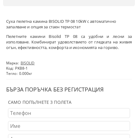
Суха пелетна камина BISOLID TP 08 10kW с автоматично
запалване и опция за стаен термостат
Пелетните камини Bisolid TP 08 са удобни и лесни за
използване. Комбинират удоволствието от гледката на живия
огън, ефективността, комфорта и икономията на гориво.
Марка:
BISOLID
Код:
PKB8-1
Тегло:
0.000
кг
БЪРЗА ПОРЪЧКА БЕЗ РЕГИСТРАЦИЯ
САМО ПОПЪЛНЕТЕ 3 ПОЛЕТА