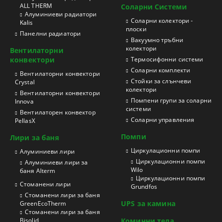
ALL THERM
Соларни Системи
Aлуминиеви радиатори
Соларни колектори -
Kalis
плоски
Панелни радиатори
Вакуумно тръбни
колектори
Вентилаторни
конвектори
Термосифонни системи
Соларни комплекти
Вентилаторни конвектори
Стойки за слънчеви
Crystal
колектори
Вентилаторни конвектори
Помпени групи за соларни
Innova
системи
Вентилаторен конвектор
Соларни управления
PellasX
Помпи
Лири за баня
Циркулационни помпи
Aлуминиеви лири
Циркулационни помпи
Алуминиеви лири за
Wilo
баня Alterm
Циркулационни помпи
Стоманени лири
Grundfos
Стоманени лири за баня
UPS за камина
GreenEcoTherm
Стоманени лири за баня
Bisolid
Коминни тела