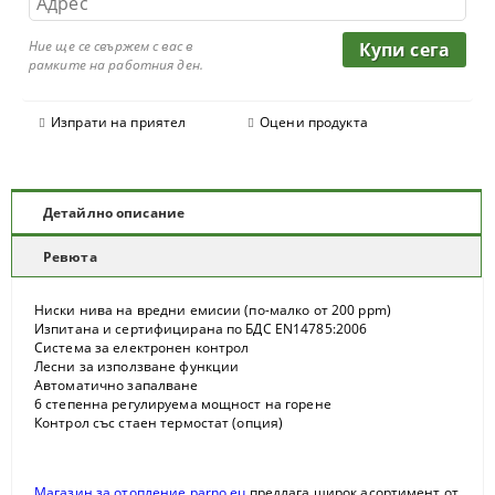
Ние ще се свържем с вас в
рамките на работния ден.
Изпрати на приятел
Оцени продукта
Детайлно описание
Ревюта
Ниски нива на вредни емисии (по-малко от 200 ppm)
Изпитана и сертифицирана по БДС EN14785:2006
Система за електронен контрол
Лесни за използване функции
Автоматично запалване
6 степенна регулируема мощност на горене
Контрол със стаен термостат (опция)
Магазин за отопление parno.eu
предлага широк асортимент от