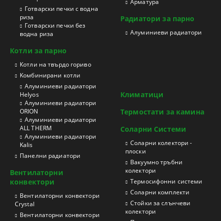
Арматура
Готварски печки с водна
риза
Радиатори за парно
Готварски печки без
Aлуминиеви радиатори
водна риза
Котли за парно
Котли на твърдо гориво
Kомбинирани котли
Aлуминиеви радиатори
Климатици
Helyos
Aлуминиеви радиатори
ORION
Термостати за камина
Aлуминиеви радиатори
ALL THERM
Соларни Системи
Aлуминиеви радиатори
Соларни колектори -
Kalis
плоски
Панелни радиатори
Вакуумно тръбни
колектори
Вентилаторни
конвектори
Термосифонни системи
Соларни комплекти
Вентилаторни конвектори
Стойки за слънчеви
Crystal
колектори
Вентилаторни конвектори