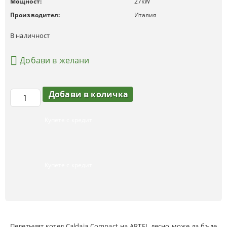
Мощност:
27
kW
Производител:
Италия
В наличност
Добави в желани
Купете с кредит
Купете с кредит
Пелетният котел Caldaia Compact на ARTEL лесно може да бъде