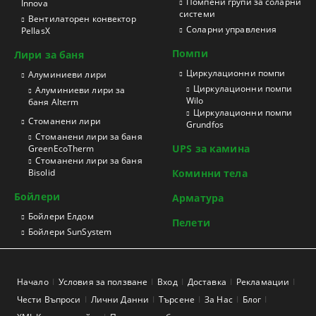
Помпени групи за соларни
Innova
системи
Вентилаторен конвектор
Соларни управления
PellasX
Помпи
Лири за баня
Циркулационни помпи
Aлуминиеви лири
Циркулационни помпи
Алуминиеви лири за
Wilo
баня Alterm
Циркулационни помпи
Стоманени лири
Grundfos
Стоманени лири за баня
UPS за камина
GreenEcoTherm
Стоманени лири за баня
Bisolid
Коминни тела
Бойлери
Арматура
Бойлери Елдом
Пелети
Бойлери SunSystem
Начало
Условия за ползване
Вход
Доставка
Рекламации
Чести Въпроси
Лични Данни
Търсене
За Нас
Блог