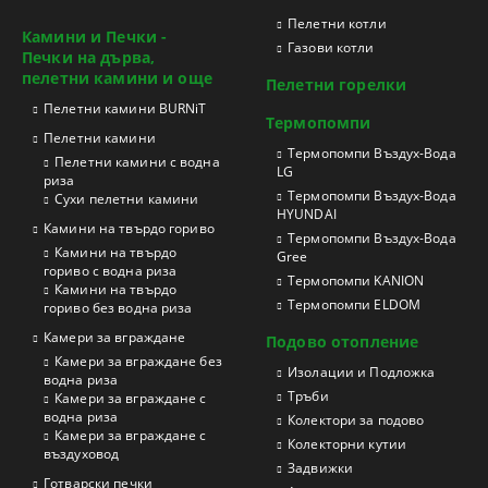
Пелетни котли
Камини и Печки -
Газови котли
Печки на дърва,
пелетни камини и още
Пелетни горелки
Пелетни камини BURNiT
Термопомпи
Пелетни камини
Tермопомпи Въздух-Вода
Пелетни камини с водна
LG
риза
Термопомпи Въздух-Вода
Сухи пелетни камини
HYUNDAI
Камини на твърдо гориво
Термопомпи Въздух-Вода
Камини на твърдо
Gree
гориво с водна риза
Термопомпи KANION
Камини на твърдо
Термопомпи ELDOM
гориво без водна риза
Камери за вграждане
Подово отопление
Камери за вграждане без
Изолации и Подложка
водна риза
Тръби
Камери за вграждане с
водна риза
Колектори за подово
Камери за вграждане с
Колекторни кутии
въздуховод
Задвижки
Готварски печки