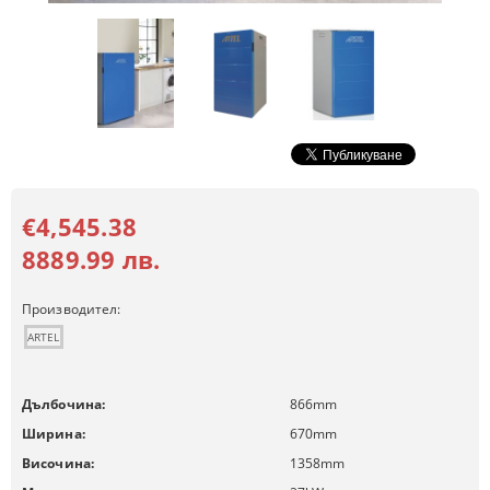
€4,545.38
8889.99 лв.
Производител:
ARTEL
Дълбочина:
866
mm
Ширина:
670
mm
Височина:
1358
mm