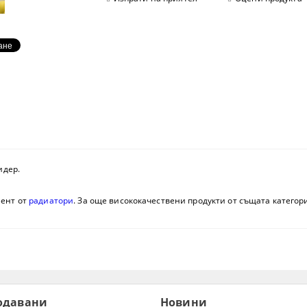
идер.
мент от
радиатори
. За още висококачествени продукти от същата категори
одавани
Новини