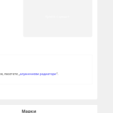
Купете с кредит
я, посетете „
алуминиеви радиатори
“.
Марки