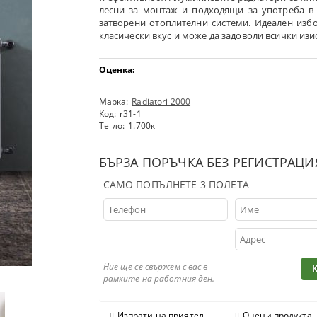
лесни за монтаж и подходящи за употреба в
затворени отоплителни системи. Идеален избо
класически вкус и може да задоволи всички изи
Оценка:
Марка:
Radiatori 2000
Код:
r31-1
Тегло:
1.700
кг
БЪРЗА ПОРЪЧКА БЕЗ РЕГИСТРАЦИ
САМО ПОПЪЛНЕТЕ 3 ПОЛЕТА
Ние ще се свържем с вас в
рамките на работния ден.
Изпрати на приятел
Оцени продукта