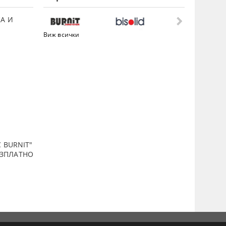
А И
Виж всички
 BURNIT"
ПЛАТНО