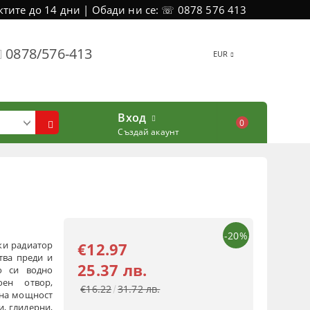
тите до 14 дни | Обади ни се: ☏ 0878 576 413
0878/576-413
EUR
Вход
0
Създай акаунт
-20%
ки радиатор
€12.97
тва преди и
25.37 лв.
о си водно
оен отвор,
€16.22
31.72 лв.
нна мощност
и, глидерни,