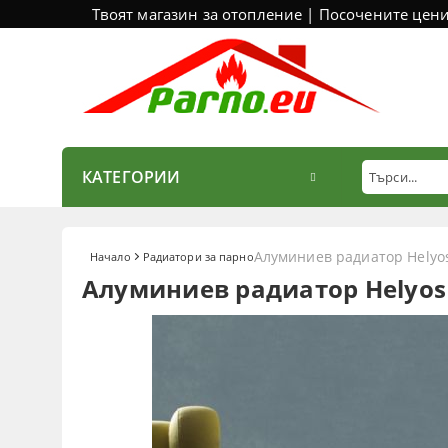
Твоят магазин за отопление | Посочените цен
КАТЕГОРИИ
Алуминиев радиатор Helyo
Начало
Радиатори за парно
Алуминиев радиатор Helyos