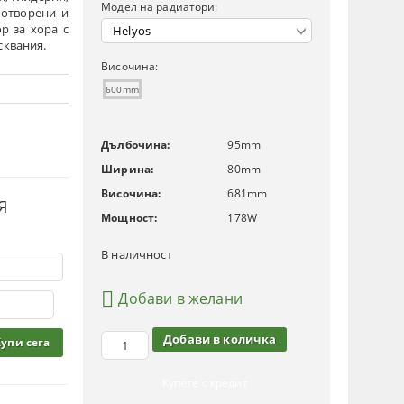
Модел на радиатори:
 отворени и
р за хора с
сквания.
Височина:
600mm
Дълбочина:
95
mm
Ширина:
80
mm
Височина:
681
mm
Я
Мощност:
178
W
В наличност
Добави в желани
Купете с кредит