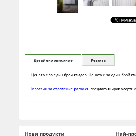
Ревюта
Детайлно описание
Цената е за един брой глидер. Цената е за един брой гл
Магазин за отопление parno.eu
предлага широк асорти
Нови продукти
Най-пр