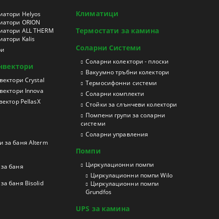
Климатици
иатори Helyos
иатори ORION
Термостати за камина
иатори ALL THERM
атори Kalis
Соларни Системи
ри
Соларни колектори - плоски
нвектори
Вакуумно тръбни колектори
ектори Crystal
Термосифонни системи
вектори Innova
Соларни комплекти
ектор PellasX
Стойки за слънчеви колектори
Помпени групи за соларни
системи
Соларни управления
 за баня Alterm
Помпи
Циркулационни помпи
за баня
Циркулационни помпи Wilo
а баня Bisolid
Циркулационни помпи
Grundfos
UPS за камина