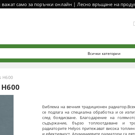
и важат само за поръчки онлайн | Лесно връщане на продук
s H600
 H600
Емблема на вечния традиционен радиатор.Все
се подлага на специална обработка и се изпи
след боядисване. Благодарение на голямот
съдържание, бързо топлоотдаване и тр
радиаторите Helyos притежават висока топли
и ефективност. Алуминиевите радиатори са лят