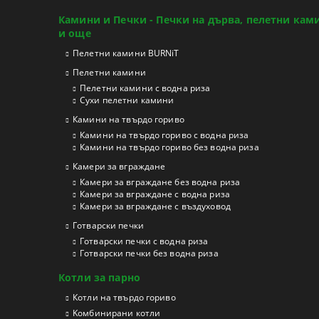
Камини и Печки - Печки на дърва, пелетни кам
и още
Пелетни камини BURNiT
Пелетни камини
Пелетни камини с водна риза
Сухи пелетни камини
Камини на твърдо гориво
Камини на твърдо гориво с водна риза
Камини на твърдо гориво без водна риза
Камери за вграждане
Камери за вграждане без водна риза
Камери за вграждане с водна риза
Камери за вграждане с въздуховод
Готварски печки
Готварски печки с водна риза
Готварски печки без водна риза
Котли за парно
Котли на твърдо гориво
Kомбинирани котли