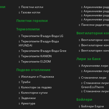
ини
Пелетни котли
Aлуминиеви рад
Aлуминиеви рад
Газови котли
Aлуминиеви рад
Aлуминиеви ради
Пелетни горелки
Панелни радиато
Термопомпи
Вентилаторни ко
Tермопомпи Въздух-Вода LG
Вентилаторни конв
Термопомпи Въздух-Вода
Вентилаторни кон
HYUNDAI
Вентилаторен конв
Термопомпи Въздух-Вода Gree
Термопомпи KANION
Лири за баня
Термопомпи ELDOM
Aлуминиеви лири
Подово отопление
Алуминиеви лири
Изолации и Подложка
Стоманени лири
Тръби
Стоманени лири 
GreenEcoTherm
Колектори за подово
Стоманени лири з
Колекторни кутии
Задвижки
Бойлери
Арматура
Бойлери Елдом