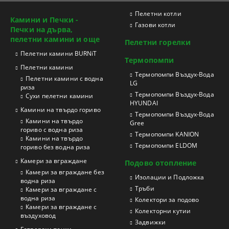
Пелетни котли
Камини и Печки -
Газови котли
Печки на дърва,
пелетни камини и още
Пелетни горелки
Пелетни камини BURNiT
Термопомпи
Пелетни камини
Tермопомпи Въздух-Вода
Пелетни камини с водна
LG
риза
Термопомпи Въздух-Вода
Сухи пелетни камини
HYUNDAI
Камини на твърдо гориво
Термопомпи Въздух-Вода
Камини на твърдо
Gree
гориво с водна риза
Термопомпи KANION
Камини на твърдо
Термопомпи ELDOM
гориво без водна риза
Камери за вграждане
Подово отопление
Камери за вграждане без
Изолации и Подложка
водна риза
Тръби
Камери за вграждане с
водна риза
Колектори за подово
Камери за вграждане с
Колекторни кутии
въздуховод
Задвижки