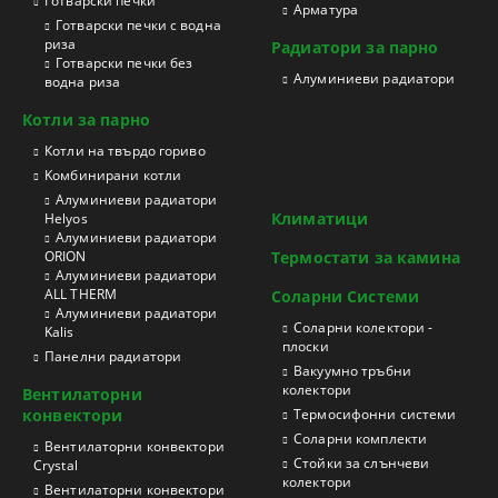
Готварски печки
Арматура
Готварски печки с водна
риза
Радиатори за парно
Готварски печки без
Aлуминиеви радиатори
водна риза
Котли за парно
Котли на твърдо гориво
Kомбинирани котли
Aлуминиеви радиатори
Климатици
Helyos
Aлуминиеви радиатори
ORION
Термостати за камина
Aлуминиеви радиатори
ALL THERM
Соларни Системи
Aлуминиеви радиатори
Соларни колектори -
Kalis
плоски
Панелни радиатори
Вакуумно тръбни
колектори
Вентилаторни
конвектори
Термосифонни системи
Соларни комплекти
Вентилаторни конвектори
Стойки за слънчеви
Crystal
колектори
Вентилаторни конвектори