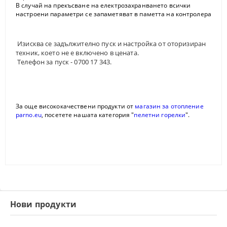
В случай на прекъсване на електрозахранването всички
настроени параметри се запаметяват в паметта на контролера
Изисква се задължително пуск и настройка от оторизиран
техник, което не е включено в цената.
Телефон за пуск - 0700 17 343.
За още висококачествени продукти от
магазин за отопление
parno.eu
, посетете нашата категория "
пелетни горелки
".
Нови продукти