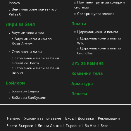
Помпени групи за соларни
Innova
системи
Вентилаторен конвектор
Соларни управления
PellasX
Помпи
Лири за баня
Циркулационни помпи
Aлуминиеви лири
Циркулационни помпи
Алуминиеви лири за
Wilo
баня Alterm
Циркулационни помпи
Стоманени лири
Grundfos
Стоманени лири за баня
UPS за камина
GreenEcoTherm
Стоманени лири за баня
Bisolid
Коминни тела
Бойлери
Арматура
Бойлери Елдом
Пелети
Бойлери SunSystem
Начало
Условия за ползване
Вход
Доставка
Рекламации
Чести Въпроси
Лични Данни
Търсене
За Нас
Блог