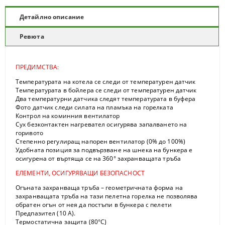
Детайлно описание
Ревюта
ПРЕДИМСТВА:
Температурата на котела се следи от температурен датчик
Температурата в бойлера се следи от температурен датчик
Два температурни датчика следят температурата в буфера
Фото датчик следи силата на пламъка на горелката
Контрол на коминния вентилатор
Сух безконтактен нагревател осигурява запалването на
горивото
Степенно регулиращ напорен вентилатор (0% до 100%)
Удобната позиция за подвързване на шнека на бункера е
осигурена от въртяща се на 360° захранващата тръба
ЕЛЕМЕНТИ, ОСИГУРЯВАЩИ БЕЗОПАСНОСТ
Огъната захранваща тръба – геометричната форма на
захранващата тръба на тази пелетна горелка не позволява
обратен огън от нея да постъпи в бункера с пелети
Предпазител (10 А).
Термостатична защита (80°С)