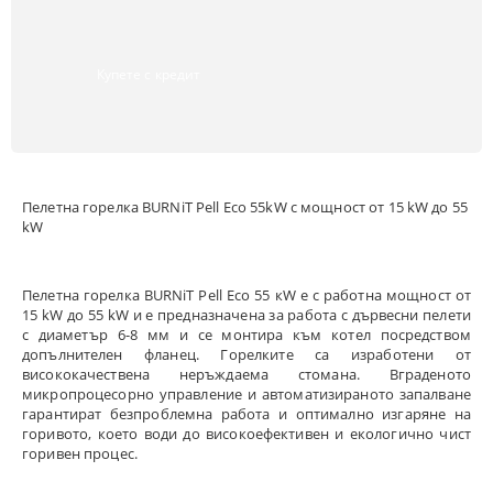
Купете с кредит
Пелетна горелка BURNiT Pell Eco 55kW с мощност от 15 kW до 55
kW
Пелетна горелка BURNiT Pell Eco 55 кW е с работна мощност от
15 kW до 55 kW и е предназначена за работа с дървесни пелети
с диаметър 6-8 мм и се монтира към котел посредством
допълнителен фланец. Горелките са изработени от
висококачествена неръждаема стомана. Вграденото
микропроцесорно управление и автоматизираното запалване
гарантират безпроблемна работа и оптимално изгаряне на
горивото, което води до високоефективен и екологично чист
горивен процес.