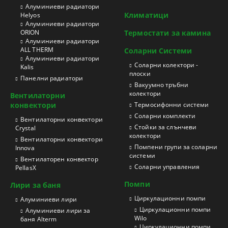
Aлуминиеви радиатори
Климатици
Helyos
Aлуминиеви радиатори
ORION
Термостати за камина
Aлуминиеви радиатори
ALL THERM
Соларни Системи
Aлуминиеви радиатори
Соларни колектори -
Kalis
плоски
Панелни радиатори
Вакуумно тръбни
колектори
Вентилаторни
конвектори
Термосифонни системи
Соларни комплекти
Вентилаторни конвектори
Стойки за слънчеви
Crystal
колектори
Вентилаторни конвектори
Помпени групи за соларни
Innova
системи
Вентилаторен конвектор
Соларни управления
PellasX
Помпи
Лири за баня
Циркулационни помпи
Aлуминиеви лири
Циркулационни помпи
Алуминиеви лири за
Wilo
баня Alterm
Циркулационни помпи