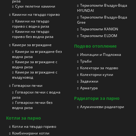
риза
Термопомпи Въздух-Вода
Сухи пелетни камини
HYUNDAI
Камини на твърдо гориво
Термопомпи Въздух-Вода
Камини на твърдо
Gree
гориво с водна риза
Термопомпи KANION
Камини на твърдо
Термопомпи ELDOM
гориво без водна риза
Камери за вграждане
Подово отопление
Камери за вграждане без
Изолации и Подложка
водна риза
Тръби
Камери за вграждане с
водна риза
Колектори за подово
Камери за вграждане с
Колекторни кутии
въздуховод
Задвижки
Готварски печки
Арматура
Готварски печки с водна
риза
Радиатори за парно
Готварски печки без
Aлуминиеви радиатори
водна риза
Котли за парно
Котли на твърдо гориво
Kомбинирани котли