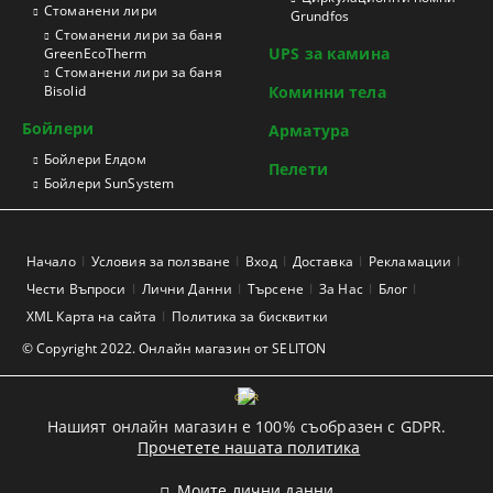
Стоманени лири
Grundfos
Стоманени лири за баня
UPS за камина
GreenEcoTherm
Стоманени лири за баня
Bisolid
Коминни тела
Бойлери
Арматура
Бойлери Елдом
Пелети
Бойлери SunSystem
Начало
Условия за ползване
Вход
Доставка
Рекламации
Чести Въпроси
Лични Данни
Търсене
За Нас
Блог
XML Карта на сайта
Политика за бисквитки
© Copyright 2022. Онлайн магазин от SELITON
GDPR
Нашият онлайн магазин е 100% съобразен с GDPR.
Прочетете нашата политика
Моите лични данни