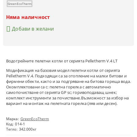
GreenEcoTherm
Няма наличност
Добави в желани
Водогрейните пелетни котли от серията Pelletherm V.4 LT
Модификация на базовия модел пелетни котли от серията
Pelletherm V.4. Подходящи са за отопление на малки битови и
фирмени обекти, както и за подгряване на битова гореща вода.
Окомплектовани са с: пелетна горелка с автоматично
самопочистване от серията GP sc; горивоподаващ шнек;
комплект инструменти за почистване.Възможност за избор на
вариант на монтаж на пелетната горелка (ляв или десен).
Марка:
GreenEcoTherm
Код:
014-1
Тегло:
342.000
кг