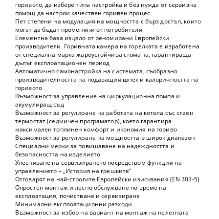
горивото, да избере типа настройка и без нужда от сервизна
помощ да настрои качествен горивен процес
Пет степени на модулация на мощността с бърз достъп, които
могат да бъдат променяни от потребителя
Елементна база изцяло от реномирани Европейски
производители. Горивната камера на горелката е изработена
от специална марка жароустойчива стомана, гарантираща
дълъг експлоатационен период
Автоматично самонастройка на системата, съобразно
производителността на подаващия шнек и калоричността на
горивото
Възможност за управление на циркулационна помпа и
акумулиращ съд
Възможност за регулиране на работата на котела със стаен
термостат (седмичен програматор), което гарантира
максимален топлинен комфорт и икономия на гориво
Възможност за регулиране на мощността в широк диапазон
Специални мерки за повишаване на надеждността и
безопасността на изделието
Улесняване на сервизирането посредством функция на
управлението – „История на грешките”
Отговарят на най-строгите Европейски изисквания (EN 303-5)
Опростен монтаж и лесно обслужване по време на
експлоатация, почистване и сервизиране
Минимални експлоатационни разходи
Възможност за избор на вариант на монтаж на пелетната