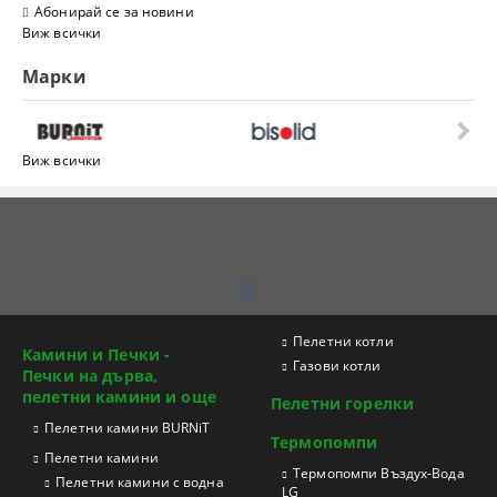
Абонирай се за новини
Виж всички
Марки
Виж всички
Пелетни котли
Камини и Печки -
Газови котли
Печки на дърва,
пелетни камини и още
Пелетни горелки
Пелетни камини BURNiT
Термопомпи
Пелетни камини
Tермопомпи Въздух-Вода
Пелетни камини с водна
LG