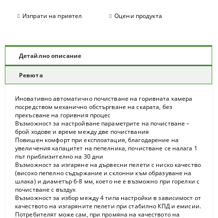
Изпрати на приятел
Оцени продукта
Детайлно описание
Ревюта
Иновативно автоматично почистване на горивната камера
посредством механично обстъргване на скарата, без
прекъсване на горивния процес
Възможност за настройване параметрите на почистване –
брой ходове и време между две почиствания
Повишен комфорт при експлоатация, благодарение на
увеличения капацитет на пепелника, почистване се налага 1
път приблизително на 30 дни
Възможност за изгаряне на дървесни пелети с ниско качество
(високо пепелно съдържание и склонни към образуване на
шлака) и диаметър 6-8 мм, което не е възможно при горелки с
почистване с въздух
Възможност за избор между 4 типа настройки в зависимост от
качеството на изгаряните пелети при стабилно КПД и емисии.
Потребителят може сам, при промяна на качеството на