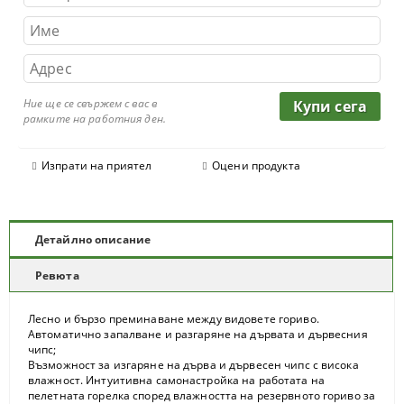
Ние ще се свържем с вас в
рамките на работния ден.
Изпрати на приятел
Оцени продукта
Детайлно описание
Ревюта
Лесно и бързо преминаване между видовете гориво.
Автоматично запалване и разгаряне на дървата и дървесния
чипс;
Възможност за изгаряне на дърва и дървесен чипс с висока
влажност. Интуитивна самонастройка на работата на
пелетната горелка според влажността на резервното гориво за