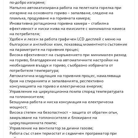
по-добро изгаряне;
Напълно автоматизирана работа на пелетната горелка при
изгаряне на основното гориво – запалване, следене на
пламъка, продухване на горивната камера;
Иновативна ротационна горивна камера – стабилна
ефективност и ниски нива на емисиите с минимална намеса
на потребителя;
Удобен и лесен за работа графичен LCD дисплей с меню на
български и английски език, показващ моментното състояние
на параметрите на горивния процес;
Висока ефективност на съоръжението при минимален разход
на гориво, благодарение на автоматичните настройки на
необходимия въздух и гориво, съобразно избраната от
потребителя температура;
Автоматична модулация на горивния процес, намаляваща
броя на спиранията и запалванията, респективно
консумацията на гориво и електрическа енергия;
Управление на циркулационна помпа според температурата
на топлоносителя;
Безшумна работа и ниска консумация на електрическа
мощност;
Висока степен на безопастност – защита от обратен огън,
замръзване на топлоносителя и блокиране на
циркулационната помпа;
Управление на вентилатор за димни газове;
Работа със стаен термостат и седмичен програматор при