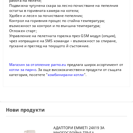
работа на пелети;
Подвижна чугунена скара за лесно почистване на пепелния
остатък в горивната камера на котела;
Удобен и лесен за почистване пепелник;
Контрол на горивния процес по стайна температура;
възможност за контрол и по външна температура;
Отложен старт;
Управление на пелетната горелка през GSM модул (опция),
чрез изпращане на SMS команди – възможност за спиране,
пускане и преглед на текущото й състояние.
Магазин за отопление parno.eu
предлага широк асортимент от
котли за парно
. За още висококачествени продукти от същата
категория, посетете "
комбинирани котли
".
Нови продукти
АДАПТОРИ EMMETI 24X19 ЗА
МНОГОСЛОЙНА ТРЪБА