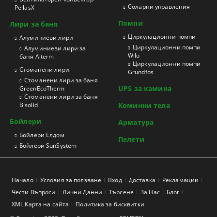
Соларни управления
PellasX
Помпи
Лири за баня
Циркулационни помпи
Aлуминиеви лири
Циркулационни помпи
Алуминиеви лири за
Wilo
баня Alterm
Циркулационни помпи
Стоманени лири
Grundfos
Стоманени лири за баня
UPS за камина
GreenEcoTherm
Стоманени лири за баня
Bisolid
Коминни тела
Бойлери
Арматура
Бойлери Елдом
Пелети
Бойлери SunSystem
Начало
Условия за ползване
Вход
Доставка
Рекламации
Чести Въпроси
Лични Данни
Търсене
За Нас
Блог
XML Карта на сайта
Политика за бисквитки