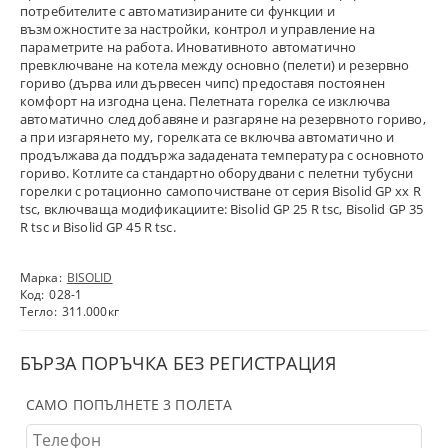
потребителите с автоматизираните си функции и
възможностите за настройки, контрол и управление на
параметрите на работа. Иновативното автоматично
превключване на котела между основно (пелети) и резервно
гориво (дърва или дървесен чипс) предоставя постоянен
комфорт на изгодна цена. Пелетната горелка се изключва
автоматично след добавяне и разгаряне на резервното гориво,
а при изгарянето му, горелката се включва автоматично и
продължава да поддържа зададената температура с основното
гориво. Котлите са стандартно оборудвани с пелетни тубусни
горелки с ротационно самопочистване от серия Bisolid GP xx R
tsc, включваща модификациите: Bisolid GP 25 R tsc, Bisolid GP 35
R tsc и Bisolid GP 45 R tsc.
Марка:
BISOLID
Код:
028-1
Тегло:
311.000
кг
БЪРЗА ПОРЪЧКА БЕЗ РЕГИСТРАЦИЯ
САМО ПОПЪЛНЕТЕ 3 ПОЛЕТА