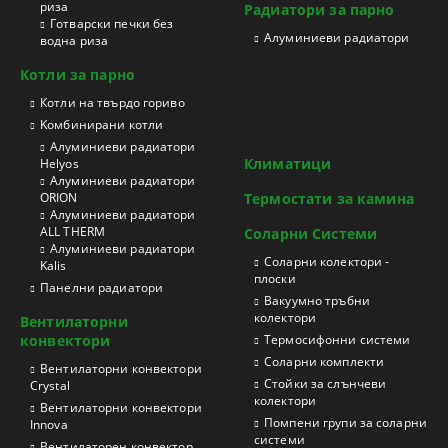
риза
Радиатори за парно
Готварски печки без
Aлуминиеви радиатори
водна риза
Котли за парно
Котли на твърдо гориво
Kомбинирани котли
Aлуминиеви радиатори
Климатици
Helyos
Aлуминиеви радиатори
ORION
Термостати за камина
Aлуминиеви радиатори
ALL THERM
Соларни Системи
Aлуминиеви радиатори
Соларни колектори -
Kalis
плоски
Панелни радиатори
Вакуумно тръбни
колектори
Вентилаторни
конвектори
Термосифонни системи
Соларни комплекти
Вентилаторни конвектори
Стойки за слънчеви
Crystal
колектори
Вентилаторни конвектори
Помпени групи за соларни
Innova
системи
Вентилаторен конвектор