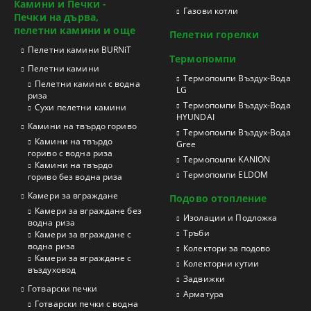
Камини и Печки -
Газови котли
Печки на дърва,
пелетни камини и още
Пелетни горелки
Пелетни камини BURNiT
Термопомпи
Пелетни камини
Tермопомпи Въздух-Вода
Пелетни камини с водна
LG
риза
Термопомпи Въздух-Вода
Сухи пелетни камини
HYUNDAI
Камини на твърдо гориво
Термопомпи Въздух-Вода
Камини на твърдо
Gree
гориво с водна риза
Термопомпи KANION
Камини на твърдо
Термопомпи ELDOM
гориво без водна риза
Камери за вграждане
Подово отопление
Камери за вграждане без
Изолации и Подложка
водна риза
Тръби
Камери за вграждане с
водна риза
Колектори за подово
Камери за вграждане с
Колекторни кутии
въздуховод
Задвижки
Готварски печки
Арматура
Готварски печки с водна