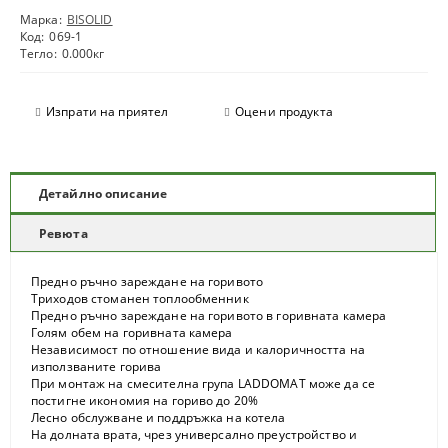
Марка:
BISOLID
Код:
069-1
Тегло:
0.000
кг
Изпрати на приятел
Оцени продукта
Детайлно описание
Ревюта
Предно ръчно зареждане на горивото
Триходов стоманен топлообменник
Предно ръчно зареждане на горивото в горивната камера
Голям обем на горивната камера
Независимост по отношение вида и калоричността на
използваните горива
При монтаж на смесителна група LADDOMAT може да се
постигне икономия на гориво до 20%
Лесно обслужване и поддръжка на котела
На долната врата, чрез универсално преустройство и