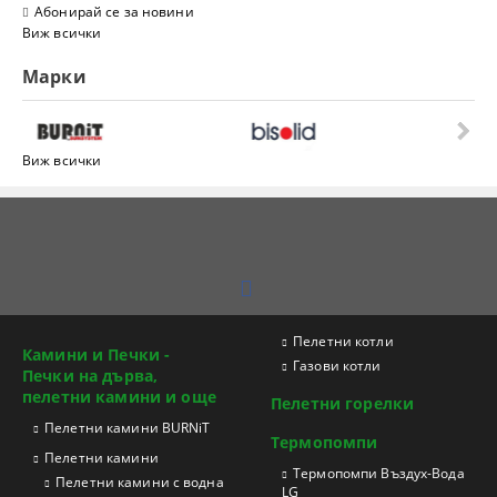
Абонирай се за новини
Виж всички
Марки
Виж всички
Пелетни котли
Камини и Печки -
Газови котли
Печки на дърва,
пелетни камини и още
Пелетни горелки
Пелетни камини BURNiT
Термопомпи
Пелетни камини
Tермопомпи Въздух-Вода
Пелетни камини с водна
LG