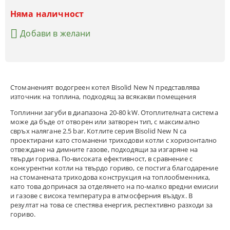
Няма наличност
Добави в желани
Стоманеният водогреен котел Bisolid New N представлява
източник на топлина, подходящ за всякакви помещения
Топлинни загуби в диапазона 20-80 kW. Отоплителната система
може да бъде от отворен или затворен тип, с максимално
свръх налягане 2.5 bar. Котлите серия Bisolid New N са
проектирани като стоманени триходови котли с хоризонтално
отвеждане на димните газове, подходящи за изгаряне на
твърди горива. По-високата ефективност, в сравнение с
конкурентни котли на твърдо гориво, се постига благодарение
на стоманената триходова конструкция на топлообменника,
като това допринася за отделянето на по-малко вредни емисии
и газове с висока температура в атмосферния въздух. В
резултат на това се спестява енергия, респективно разходи за
гориво.