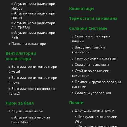
Aлуминиеви радиатори
Климатици
Helyos
Aлуминиеви радиатори
ORION
Термостати за камина
Aлуминиеви радиатори
ALL THERM
Соларни Системи
Aлуминиеви радиатори
Соларни колектори -
Kalis
плоски
Панелни радиатори
Вакуумно тръбни
колектори
Вентилаторни
конвектори
Термосифонни системи
Соларни комплекти
Вентилаторни конвектори
Стойки за слънчеви
Crystal
колектори
Вентилаторни конвектори
Помпени групи за соларни
Innova
системи
Вентилаторен конвектор
Соларни управления
PellasX
Помпи
Лири за баня
Циркулационни помпи
Aлуминиеви лири
Циркулационни помпи
Алуминиеви лири за
Wilo
баня Alterm
Циркулационни помпи