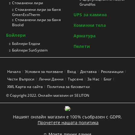
Стоманени лири
Grundfos
Стоманени лири за баня
UPS за камина
GreenEcoTherm
Стоманени лири за баня
Bisolid
Коминни тела
Бойлери
Арматура
Бойлери Елдом
Пелети
Бойлери SunSystem
Начало
Условия за ползване
Вход
Доставка
Рекламации
Чести Въпроси
Лични Данни
Търсене
За Нас
Блог
XML Карта на сайта
Политика за бисквитки
© Copyright 2022. Онлайн магазин от SELITON
GDPR
Нашият онлайн магазин е 100% съобразен с GDPR.
Прочетете нашата политика
Моите лични данни