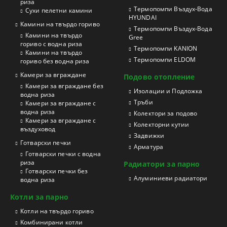
риза
Термопомпи Въздух-Вода
Сухи пелетни камини
HYUNDAI
Камини на твърдо гориво
Термопомпи Въздух-Вода
Камини на твърдо
Gree
гориво с водна риза
Термопомпи KANION
Камини на твърдо
Термопомпи ELDOM
гориво без водна риза
Камери за вграждане
Подово отопление
Камери за вграждане без
Изолации и Подложка
водна риза
Тръби
Камери за вграждане с
водна риза
Колектори за подово
Камери за вграждане с
Колекторни кутии
въздуховод
Задвижки
Готварски печки
Арматура
Готварски печки с водна
риза
Радиатори за парно
Готварски печки без
Aлуминиеви радиатори
водна риза
Котли за парно
Котли на твърдо гориво
Kомбинирани котли