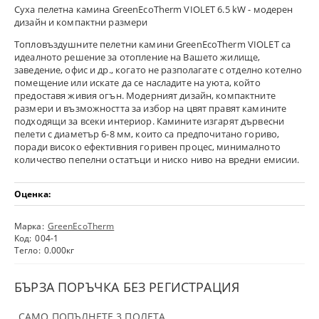
Суха пелетна камина GreenEcoTherm VIOLET 6.5 kW - модерен
дизайн и компактни размери
Топловъздушните пелетни камини GreenEcoTherm VIOLET са
идеалното решение за отопление на Вашето жилище,
заведение, офис и др., когато не разполагате с отделно котелно
помещение или искате да се насладите на уюта, който
предоставя живия огън. Модерният дизайн, компактните
размери и възможността за избор на цвят правят камините
подходящи за всеки интериор. Камините изгарят дървесни
пелети с диаметър 6-8 мм, които са предпочитано гориво,
поради високо ефективния горивен процес, минималното
количество пепелни остатъци и ниско ниво на вредни емисии.
Оценка:
Марка:
GreenEcoTherm
Код:
004-1
Тегло:
0.000
кг
БЪРЗА ПОРЪЧКА БЕЗ РЕГИСТРАЦИЯ
САМО ПОПЪЛНЕТЕ 3 ПОЛЕТА