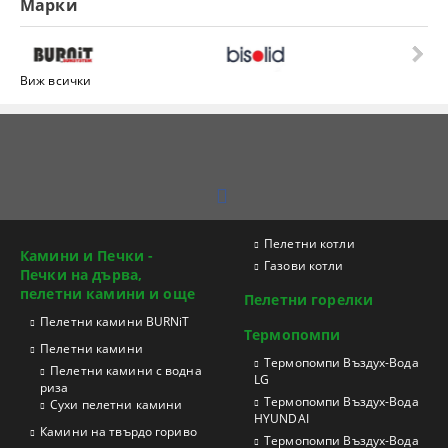
Марки
Виж всички
Пелетни котли
Камини и Печки -
Газови котли
Печки на дърва,
пелетни камини и още
Пелетни горелки
Пелетни камини BURNiT
Термопомпи
Пелетни камини
Tермопомпи Въздух-Вода
Пелетни камини с водна
LG
риза
Термопомпи Въздух-Вода
Сухи пелетни камини
HYUNDAI
Камини на твърдо гориво
Термопомпи Въздух-Вода