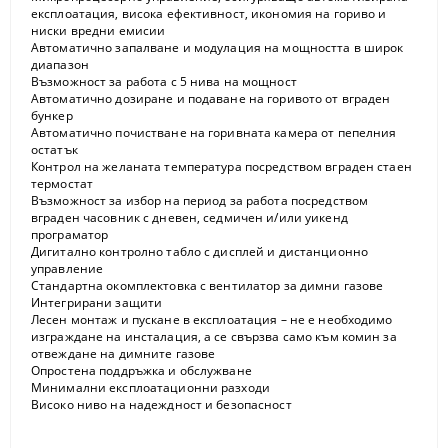
експлоатация, висока ефективност, икономия на гориво и
ниски вредни емисии
Автоматично запалване и модулация на мощността в широк
диапазон
Възможност за работа с 5 нива на мощност
Автоматично дозиране и подаване на горивото от вграден
бункер
Автоматично почистване на горивната камера от пепелния
остатък
Контрол на желаната температура посредством вграден стаен
термостат
Възможност за избор на период за работа посредством
вграден часовник с дневен, седмичен и/или уикенд
програматор
Дигитално контролно табло с дисплей и дистанционно
управление
Стандартна окомплектовка с вентилатор за димни газове
Интегрирани защити
Лесен монтаж и пускане в експлоатация – не е необходимо
изграждане на инсталация, а се свързва само към комин за
отвеждане на димните газове
Опростена поддръжка и обслужване
Минимални експлоатационни разходи
Високо ниво на надеждност и безопасност