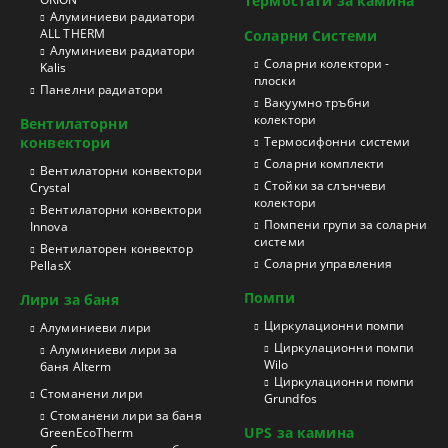
Термостати за камина
Aлуминиеви радиатори
ALL THERM
Соларни Системи
Aлуминиеви радиатори
Соларни колектори -
Kalis
плоски
Панелни радиатори
Вакуумно тръбни
колектори
Вентилаторни
конвектори
Термосифонни системи
Соларни комплекти
Вентилаторни конвектори
Стойки за слънчеви
Crystal
колектори
Вентилаторни конвектори
Помпени групи за соларни
Innova
системи
Вентилаторен конвектор
Соларни управления
PellasX
Помпи
Лири за баня
Циркулационни помпи
Aлуминиеви лири
Циркулационни помпи
Алуминиеви лири за
Wilo
баня Alterm
Циркулационни помпи
Стоманени лири
Grundfos
Стоманени лири за баня
UPS за камина
GreenEcoTherm