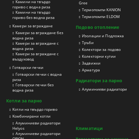
Камини на твърдо
Gree
гориво с водна риза
Термопомпи KANION
Камини на твърдо
Термопомпи ELDOM
гориво без водна риза
Камери за вграждане
Подово отопление
Камери за вграждане без
Изолации и Подложка
водна риза
Тръби
Камери за вграждане с
водна риза
Колектори за подово
Камери за вграждане с
Колекторни кутии
въздуховод
Задвижки
Готварски печки
Арматура
Готварски печки с водна
риза
Радиатори за парно
Готварски печки без
Aлуминиеви радиатори
водна риза
Котли за парно
Котли на твърдо гориво
Kомбинирани котли
Aлуминиеви радиатори
Климатици
Helyos
Aлуминиеви радиатори
ORION