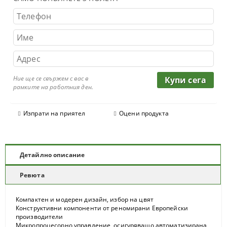
Ние ще се свържем с вас в
рамките на работния ден.
Изпрати на приятел
Оцени продукта
Детайлно описание
Ревюта
Компактен и модерен дизайн, избор на цвят
Конструктивни компоненти от реномирани Европейски
производители
Микропроцесорно управление, осигуряващо автоматизирана