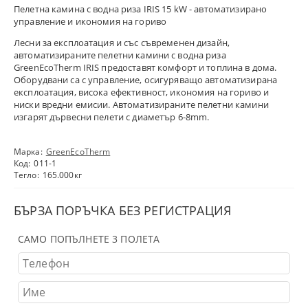
Пелетна камина с водна риза IRIS 15 kW - автоматизирано
управление и икономия на гориво
Лесни за експлоатация и със съвременен дизайн,
автоматизираните пелетни камини с водна риза
GreenEcoTherm IRIS предоставят комфорт и топлина в дома.
Оборудвани са с управление, осигуряващо автоматизирана
експлоатация, висока ефективност, икономия на гориво и
ниски вредни емисии. Автоматизираните пелетни камини
изгарят дървесни пелети с диаметър 6-8mm.
Марка:
GreenEcoTherm
Код:
011-1
Тегло:
165.000
кг
БЪРЗА ПОРЪЧКА БЕЗ РЕГИСТРАЦИЯ
САМО ПОПЪЛНЕТЕ 3 ПОЛЕТА