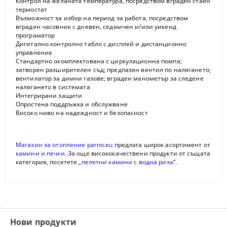
Контрол на желаната температура, посредством вграден стаен
термостат
Възможност за избор на период за работа, посредством
вграден часовник с дневен, седмичен и/или уикенд
програматор
Дигитално контролно табло с дисплей и дистанционно
управление
Стандартно окомплектована с циркулационна помпа;
затворен разширителен съд; предпазен вентил по налягането;
вентилатор за димни газове; вграден манометър за следене
налягането в системата
Интегрирани защити
Опростена поддръжка и обслужване
Високо ниво на надеждност и безопасност
Магазин за отопление parno.eu
предлага широк асортимент от
камини и печки
. За още висококачествени продукти от същата
категория, посетете „
пелетни камини с водна риза
“.
Нови продукти