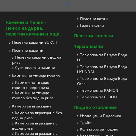
Пелетни котли
Камини и Печки -
Газови котли
Печки на дърва,
пелетни камини и още
Пелетни горелки
Пелетни камини BURNiT
Термопомпи
Пелетни камини
Tермопомпи Въздух-Вода
Пелетни камини с водна
LG
риза
Термопомпи Въздух-Вода
Сухи пелетни камини
HYUNDAI
Камини на твърдо гориво
Термопомпи Въздух-Вода
Камини на твърдо
Gree
гориво с водна риза
Термопомпи KANION
Камини на твърдо
Термопомпи ELDOM
гориво без водна риза
Камери за вграждане
Подово отопление
Камери за вграждане без
Изолации и Подложка
водна риза
Тръби
Камери за вграждане с
водна риза
Колектори за подово
Камери за вграждане с
Колекторни кутии