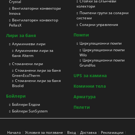
Стойки за слънчеви
Crystal
колектори
Вентилаторни конвектори
Помпени групи за соларни
Innova
системи
Вентилаторен конвектор
Соларни управления
PellasX
Помпи
Лири за баня
Циркулационни помпи
Aлуминиеви лири
Циркулационни помпи
Алуминиеви лири за
Wilo
баня Alterm
Циркулационни помпи
Стоманени лири
Grundfos
Стоманени лири за баня
UPS за камина
GreenEcoTherm
Стоманени лири за баня
Bisolid
Коминни тела
Бойлери
Арматура
Бойлери Елдом
Пелети
Бойлери SunSystem
Начало
Условия за ползване
Вход
Доставка
Рекламации