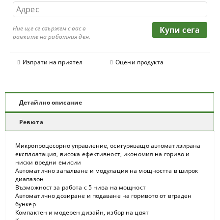
Ние ще се свържем с вас в
рамките на работния ден.
Изпрати на приятел
Оцени продукта
Детайлно описание
Ревюта
Микропроцесорно управление, осигуряващо автоматизирана
експлоатация, висока ефективност, икономия на гориво и
ниски вредни емисии
Автоматично запалване и модулация на мощността в широк
диапазон
Възможност за работа с 5 нива на мощност
Автоматично дозиране и подаване на горивото от вграден
бункер
Компактен и модерен дизайн, избор на цвят