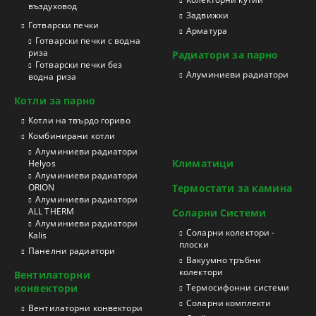
въздуховод
Задвижки
Готварски печки
Арматура
Готварски печки с водна
риза
Радиатори за парно
Готварски печки без
Aлуминиеви радиатори
водна риза
Котли за парно
Котли на твърдо гориво
Kомбинирани котли
Aлуминиеви радиатори
Климатици
Helyos
Aлуминиеви радиатори
ORION
Термостати за камина
Aлуминиеви радиатори
ALL THERM
Соларни Системи
Aлуминиеви радиатори
Соларни колектори -
Kalis
плоски
Панелни радиатори
Вакуумно тръбни
колектори
Вентилаторни
конвектори
Термосифонни системи
Соларни комплекти
Вентилаторни конвектори