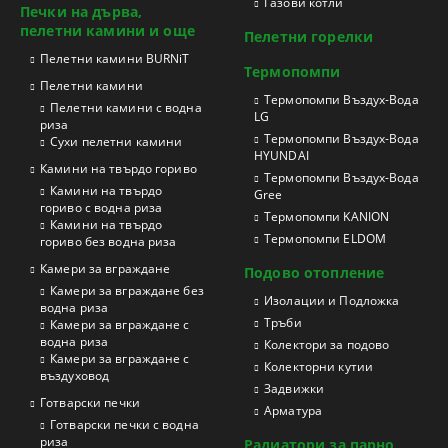
Газови котли
Печки на дърва,
пелетни камини и още
Пелетни горелки
Пелетни камини BURNiT
Термопомпи
Пелетни камини
Tермопомпи Въздух-Вода
Пелетни камини с водна
LG
риза
Термопомпи Въздух-Вода
Сухи пелетни камини
HYUNDAI
Камини на твърдо гориво
Термопомпи Въздух-Вода
Камини на твърдо
Gree
гориво с водна риза
Термопомпи KANION
Камини на твърдо
Термопомпи ELDOM
гориво без водна риза
Камери за вграждане
Подово отопление
Камери за вграждане без
Изолации и Подложка
водна риза
Тръби
Камери за вграждане с
водна риза
Колектори за подово
Камери за вграждане с
Колекторни кутии
въздуховод
Задвижки
Готварски печки
Арматура
Готварски печки с водна
риза
Радиатори за парно