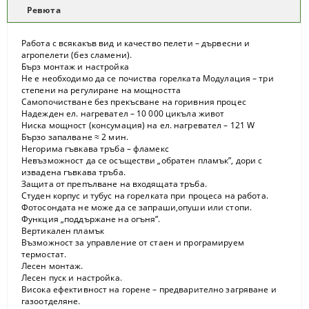
Ревюта
Работа с всякакъв вид и качество пелети – дървесни и
агропелети (без сламени).
Бърз монтаж и настройка
Не е необходимо да се почиства горелката Модулация – три
степени на регулиране на мощността
Самопочистване без прекъсване на горивния процес
Надежден ел. нагревател – 10 000 цикъла живот
Ниска мощност (консумация) на ел. нагревател – 121 W
Бързо запалване ≈ 2 мин.
Негорима гъвкава тръба – фламекс
Невъзможност да се осъществи „обратен пламък”, дори с
извадена гъвкава тръба.
Защита от препълване на входящата тръба.
Студен корпус и тубус на горелката при процеса на работа.
Фотосондата не може да се запраши,опуши или стопи.
Функция „поддържане на огъня”.
Вертикален пламък
Възможност за управление от стаен и програмируем
термостат.
Лесен монтаж.
Лесен пуск и настройка.
Висока ефективност на горене – предварително загряване и
газоотделяне.