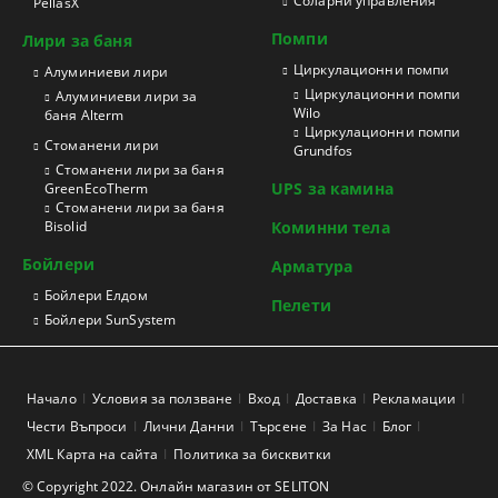
Соларни управления
PellasX
Помпи
Лири за баня
Циркулационни помпи
Aлуминиеви лири
Циркулационни помпи
Алуминиеви лири за
Wilo
баня Alterm
Циркулационни помпи
Стоманени лири
Grundfos
Стоманени лири за баня
UPS за камина
GreenEcoTherm
Стоманени лири за баня
Bisolid
Коминни тела
Бойлери
Арматура
Бойлери Елдом
Пелети
Бойлери SunSystem
Начало
Условия за ползване
Вход
Доставка
Рекламации
Чести Въпроси
Лични Данни
Търсене
За Нас
Блог
XML Карта на сайта
Политика за бисквитки
© Copyright 2022. Онлайн магазин от SELITON