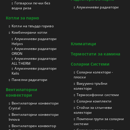
Готварски печки без
Aлуминиеви радиатори
водна риза
Котли за парно
Котли на твърдо гориво
Kомбинирани котли
Aлуминиеви радиатори
Климатици
Helyos
Aлуминиеви радиатори
ORION
Термостати за камина
Aлуминиеви радиатори
ALL THERM
Соларни Системи
Aлуминиеви радиатори
Соларни колектори -
Kalis
плоски
Панелни радиатори
Вакуумно тръбни
колектори
Вентилаторни
конвектори
Термосифонни системи
Соларни комплекти
Вентилаторни конвектори
Стойки за слънчеви
Crystal
колектори
Вентилаторни конвектори
Помпени групи за соларни
Innova
системи
Вентилаторен конвектор