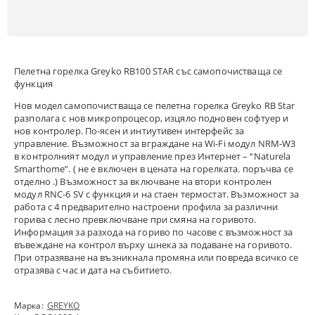
Пeлетна горелка Greyko RB100 STAR със самопочистваща се
функция
Нов модел самопочистваща се пелетна горелка Greyko RB Star
разполага с нов микропроцесор, изцяло подновен софтуер и
нов контролер. По-ясен и интиутивен интерфейс за
управление. Възможност за вграждане на Wi-Fi модул NRM-W3
в контролният модул и управление през Интернет – “Naturela
Smarthome”. ( не е включен в цената на горелката. поръчва се
отделно .) Възможност за включване на втори контролен
модул RNC-6 SV с функция и на стаен термостат. Възможност за
работа с 4 предварително настроени профила за различни
горива с лесно превключване при смяна на горивото.
Информация за разхода на гориво по часове с възможност за
въвеждане на контрол върху шнека за подаване на горивото.
При отразяване на възникнала промяна или повреда всичко се
отразява с час и дата на събитието.
Марка:
GREYKO