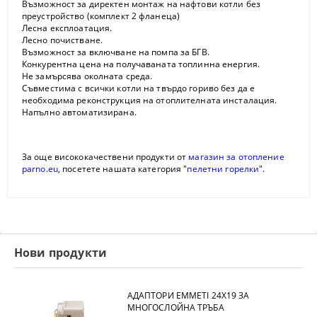
Възможност за директен монтаж на нафтови котли без
преустройство (комплект 2 фланеца)
Лесна експлоатация.
Лесно почистване.
Възможност за включване на помпа за БГВ.
Конкурентна цена на получаваната топлинна енергия.
Не замърсява околната среда.
Съвместима с всички котли на твърдо гориво без да е
необходима реконструкция на отоплителната инсталация.
Напълно автоматизирана.
За още висококачествени продукти от
магазин за отопление
parno.eu
, посетете нашата категория "
пелетни горелки
".
Нови продукти
АДАПТОРИ EMMETI 24X19 ЗА
МНОГОСЛОЙНА ТРЪБА