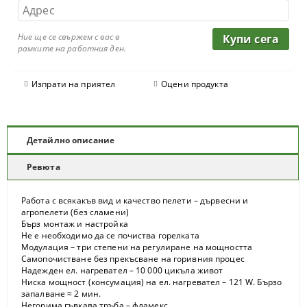
Ние ще се свържем с вас в
рамките на работния ден.
Изпрати на приятел
Оцени продукта
Детайлно описание
Ревюта
Работа с всякакъв вид и качество пелети – дървесни и
агропелети (без сламени)
Бърз монтаж и настройка
Не е необходимо да се почиства горелката
Модулация – три степени на регулиране на мощността
Самопочистване без прекъсване на горивния процес
Надежден ел. нагревател – 10 000 цикъла живот
Ниска мощност (консумация) на ел. нагревател – 121 W. Бързо
запалване ≈ 2 мин.
Негорима гъвкава тръба – фламекс