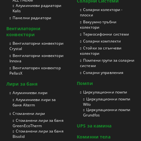
ALL THERM
Соларни Системи
Aлуминиеви радиатори
Соларни колектори -
Kalis
плоски
Панелни радиатори
Вакуумно тръбни
колектори
Вентилаторни
конвектори
Термосифонни системи
Соларни комплекти
Вентилаторни конвектори
Стойки за слънчеви
Crystal
колектори
Вентилаторни конвектори
Помпени групи за соларни
Innova
системи
Вентилаторен конвектор
Соларни управления
PellasX
Помпи
Лири за баня
Циркулационни помпи
Aлуминиеви лири
Циркулационни помпи
Алуминиеви лири за
Wilo
баня Alterm
Циркулационни помпи
Стоманени лири
Grundfos
Стоманени лири за баня
UPS за камина
GreenEcoTherm
Стоманени лири за баня
Bisolid
Коминни тела