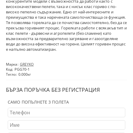
конкурентите модели с възможността да работи както с
висококачествени пелети, така и с нисък клас гориво с по-
високо пепелно съдържание. Едно от най-интересните и
преимущества е така наречената самопочистваща се функция.
Тя позволява горелката да се почиства самостоятелно, без да се
прекъсва горивният процес. Горелката работи с всякакъв тип и
клас пелети - дървесни и агропелети (без сламени) като
възможността за предварително загряване и газоотделяне
води до висока ефективност на горене. Целият горивен процес
е напълно автоматизиран.
Марка:
GREYKO
Код:
PGG70-1
Тегло:
0.000
кг
БЪРЗА ПОРЪЧКА БЕЗ РЕГИСТРАЦИЯ
САМО ПОПЪЛНЕТЕ 3 ПОЛЕТА