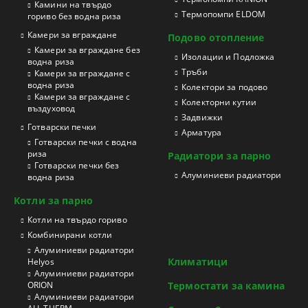
Камини на твърдо
Термопомпи ELDOM
гориво без водна риза
Камери за вграждане
Подово отопление
Камери за вграждане без
Изолации и Подложка
водна риза
Тръби
Камери за вграждане с
водна риза
Колектори за подово
Камери за вграждане с
Колекторни кутии
въздуховод
Задвижки
Готварски печки
Арматура
Готварски печки с водна
риза
Радиатори за парно
Готварски печки без
Aлуминиеви радиатори
водна риза
Котли за парно
Котли на твърдо гориво
Kомбинирани котли
Aлуминиеви радиатори
Климатици
Helyos
Aлуминиеви радиатори
ORION
Термостати за камина
Aлуминиеви радиатори