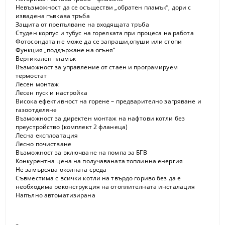
Невъзможност да се осъществи „обратен пламък”, дори с
извадена гъвкава тръба
Защита от препълване на входящата тръба
Студен корпус и тубус на горелката при процеса на работа
Фотосондата не може да се запраши,опуши или стопи
Функция „поддържане на огъня”
Вертикален пламък
Възможност за управление от стаен и програмируем
термостат
Лесен монтаж
Лесен пуск и настройка
Висока ефективност на горене – предварително загряване и
газоотделяне
Възможност за директен монтаж на нафтови котли без
преустройство (комплект 2 фланеца)
Лесна експлоатация
Лесно почистване
Възможност за включване на помпа за БГВ
Конкурентна цена на получаваната топлинна енергия
Не замърсява околната среда
Съвместима с всички котли на твърдо гориво без да е
необходима реконструкция на отоплителната инсталация
Напълно автоматизирана