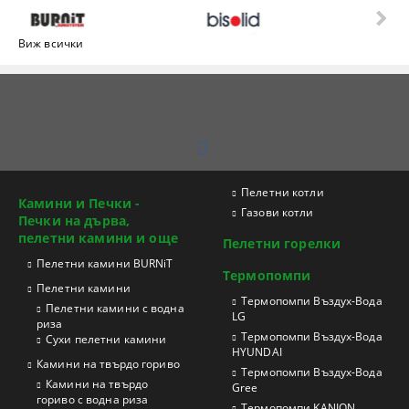
Виж всички
Пелетни котли
Камини и Печки -
Газови котли
Печки на дърва,
пелетни камини и още
Пелетни горелки
Пелетни камини BURNiT
Термопомпи
Пелетни камини
Tермопомпи Въздух-Вода
Пелетни камини с водна
LG
риза
Термопомпи Въздух-Вода
Сухи пелетни камини
HYUNDAI
Камини на твърдо гориво
Термопомпи Въздух-Вода
Камини на твърдо
Gree
гориво с водна риза
Термопомпи KANION