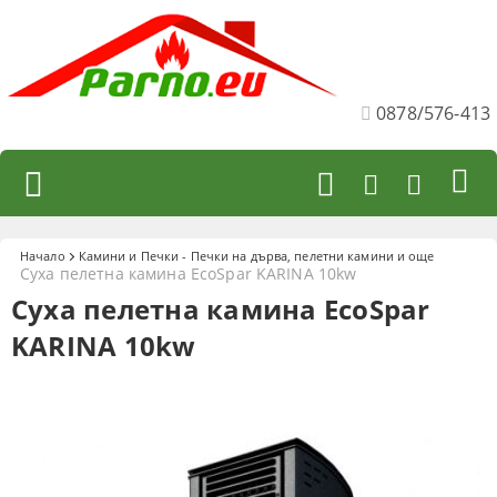
0878/576-413
Начало
Камини и Печки - Печки на дърва, пелетни камини и още
Суха пелетна камина EcoSpar KARINA 10kw
Суха пелетна камина EcoSpar
KARINA 10kw