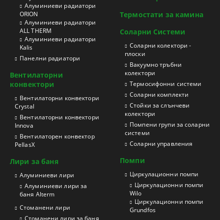
Aлуминиеви радиатори
ORION
Термостати за камина
Aлуминиеви радиатори
ALL THERM
Соларни Системи
Aлуминиеви радиатори
Соларни колектори -
Kalis
плоски
Панелни радиатори
Вакуумно тръбни
колектори
Вентилаторни
конвектори
Термосифонни системи
Соларни комплекти
Вентилаторни конвектори
Стойки за слънчеви
Crystal
колектори
Вентилаторни конвектори
Помпени групи за соларни
Innova
системи
Вентилаторен конвектор
Соларни управления
PellasX
Помпи
Лири за баня
Циркулационни помпи
Aлуминиеви лири
Циркулационни помпи
Алуминиеви лири за
Wilo
баня Alterm
Циркулационни помпи
Стоманени лири
Grundfos
Стоманени лири за баня