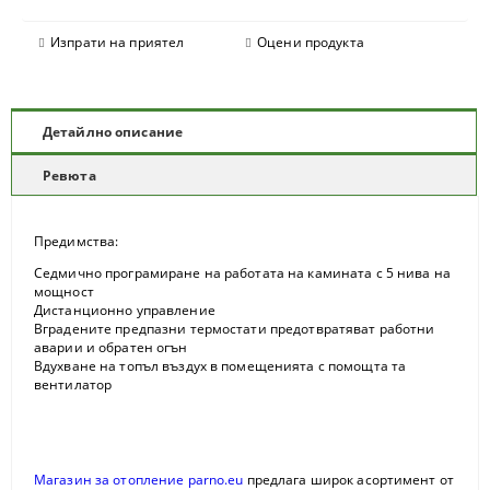
Изпрати на приятел
Оцени продукта
Детайлно описание
Ревюта
Предимства:
Седмично програмиране на работата на камината с 5 нива на
мощност
Дистанционно управление
Вградените предпазни термостати предотвратяват работни
аварии и обратен огън
Вдухване на топъл въздух в помещенията с помощта та
вентилатор
Магазин за отопление parno.eu
предлага широк асортимент от