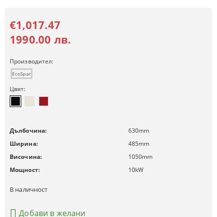
€1,017.47
1990.00 лв.
Производител:
EcoSpar
Цвят:
Дълбочина:
630
mm
Ширина:
485
mm
Височина:
1050
mm
Мощност:
10
kW
В наличност
Добави в желани