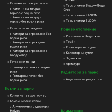
Камини на твърдо гориво
Термопомпи Въздух-Вода
Камини на твърдо
Gree
гориво с водна риза
Термопомпи KANION
Камини на твърдо
Термопомпи ELDOM
гориво без водна риза
Камери за вграждане
Подово отопление
Камери за вграждане без
Изолации и Подложка
водна риза
Тръби
Камери за вграждане с
водна риза
Колектори за подово
Камери за вграждане с
Колекторни кутии
въздуховод
Задвижки
Готварски печки
Арматура
Готварски печки с водна
риза
Радиатори за парно
Готварски печки без
Aлуминиеви радиатори
водна риза
Котли за парно
Котли на твърдо гориво
Kомбинирани котли
Aлуминиеви радиатори
Климатици
Helyos