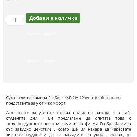
Купете с кредит
Купете с кредит
Суха пелетна камина EcoSpar KARINA 10kw - преобръщаща
представите за уют и комфорт
Ако искате да усетите топлия полъх на вятъра и в най-
студените дни , Ви предлагаме да опитате това с
топловъздушните пелетни камини на фирма EcoSpar.Kамина
със завидно действие , което ще Ви накара да харесвате
зимните студове и да се насладите на уюта , лъхащ от