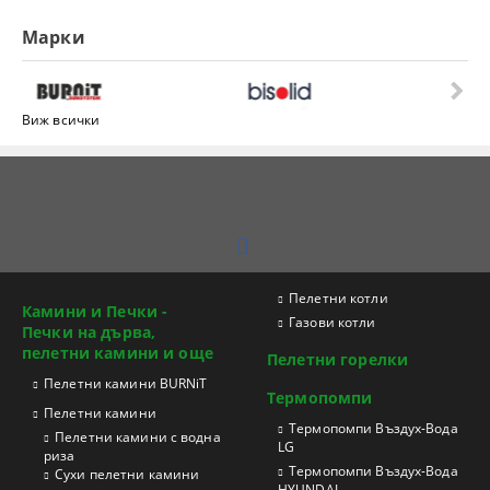
Марки
Виж всички
Пелетни котли
Камини и Печки -
Газови котли
Печки на дърва,
пелетни камини и още
Пелетни горелки
Пелетни камини BURNiT
Термопомпи
Пелетни камини
Tермопомпи Въздух-Вода
Пелетни камини с водна
LG
риза
Термопомпи Въздух-Вода
Сухи пелетни камини
HYUNDAI