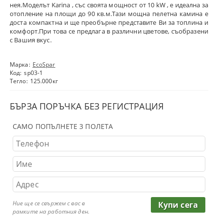
нея.Моделът Karina , със своята мощност от 10 kW , e идеална за
отопление на площи до 90 кв.м.Тази мощна пелетна камина е
доста компактна и ще преобърне представите Ви за топлина и
комфорт.При това се предлага в различни цветове, съобразени
с Вашия вкус.
Марка:
EcoSpar
Код:
sp03-1
Тегло:
125.000
кг
БЪРЗА ПОРЪЧКА БЕЗ РЕГИСТРАЦИЯ
САМО ПОПЪЛНЕТЕ 3 ПОЛЕТА
Ние ще се свържем с вас в
рамките на работния ден.