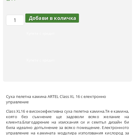
Купете с кредит
Купете с кредит
Суха пелетна камина ARTEL Class XL 16 с електронно
управление
Class XL16 e високоефективна суха пелетна камина.Тя е камина,
която без съмнение ще задоволи всяко желание на
клиента.Благодарение на изискания си и семпъл дизайн би
била идеално допълнение за всяко помещение. Електронното
управление на камината модулира използвания кислород за