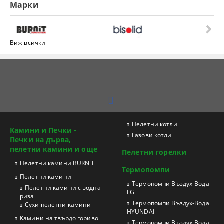
Марки
Виж всички
Пелетни котли
Камини и Печки -
Газови котли
Печки на дърва,
пелетни камини и още
Пелетни горелки
Пелетни камини BURNiT
Термопомпи
Пелетни камини
Tермопомпи Въздух-Вода
Пелетни камини с водна
LG
риза
Термопомпи Въздух-Вода
Сухи пелетни камини
HYUNDAI
Камини на твърдо гориво
Термопомпи Въздух-Вода