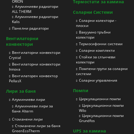
ORION
Термостати за камина
Aлуминиеви радиатори
ALL THERM
Соларни Системи
Aлуминиеви радиатори
Соларни колектори -
Kalis
плоски
Панелни радиатори
Вакуумно тръбни
колектори
Вентилаторни
конвектори
Термосифонни системи
Соларни комплекти
Вентилаторни конвектори
Стойки за слънчеви
Crystal
колектори
Вентилаторни конвектори
Помпени групи за соларни
Innova
системи
Вентилаторен конвектор
Соларни управления
PellasX
Помпи
Лири за баня
Циркулационни помпи
Aлуминиеви лири
Циркулационни помпи
Алуминиеви лири за
Wilo
баня Alterm
Циркулационни помпи
Стоманени лири
Grundfos
Стоманени лири за баня
UPS за камина
GreenEcoTherm