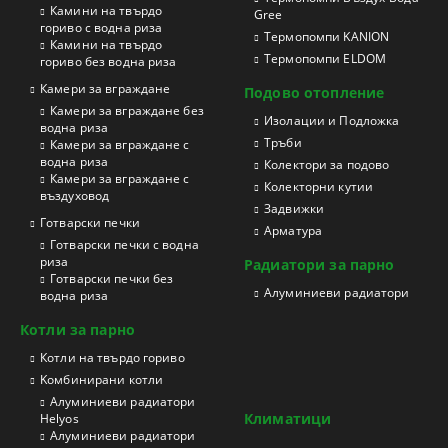
Камини на твърдо
Gree
гориво с водна риза
Термопомпи KANION
Камини на твърдо
Термопомпи ELDOM
гориво без водна риза
Камери за вграждане
Подово отопление
Камери за вграждане без
Изолации и Подложка
водна риза
Тръби
Камери за вграждане с
водна риза
Колектори за подово
Камери за вграждане с
Колекторни кутии
въздуховод
Задвижки
Готварски печки
Арматура
Готварски печки с водна
риза
Радиатори за парно
Готварски печки без
Aлуминиеви радиатори
водна риза
Котли за парно
Котли на твърдо гориво
Kомбинирани котли
Aлуминиеви радиатори
Климатици
Helyos
Aлуминиеви радиатори