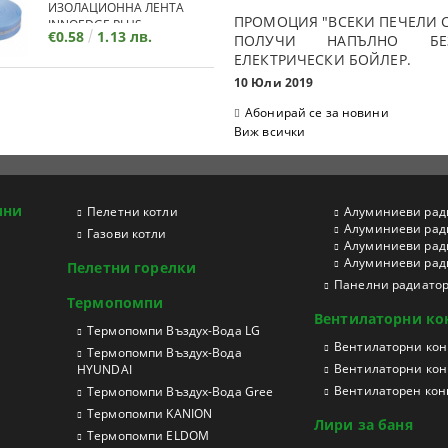
ИЗОЛАЦИОННА ЛЕНТА
ПРОМОЦИЯ "ВСЕКИ ПЕЧЕЛИ С
INNOEDGE PLUS
€0.58
1.13 лв.
ПОЛУЧИ НАПЪЛНО БЕЗ
ЕЛЕКТРИЧЕСКИ БОЙЛЕР.
10 Юли 2019
Абонирай се за новини
Виж всички
ини
Пелетни котли
Aлуминиеви рад
Aлуминиеви рад
Газови котли
Aлуминиеви рад
Aлуминиеви ради
Пелетни горелки
Панелни радиато
Термопомпи
Вентилаторни ко
Tермопомпи Въздух-Вода LG
Вентилаторни конв
Термопомпи Въздух-Вода
Вентилаторни кон
HYUNDAI
Вентилаторен конв
Термопомпи Въздух-Вода Gree
Термопомпи KANION
Лири за баня
Термопомпи ELDOM