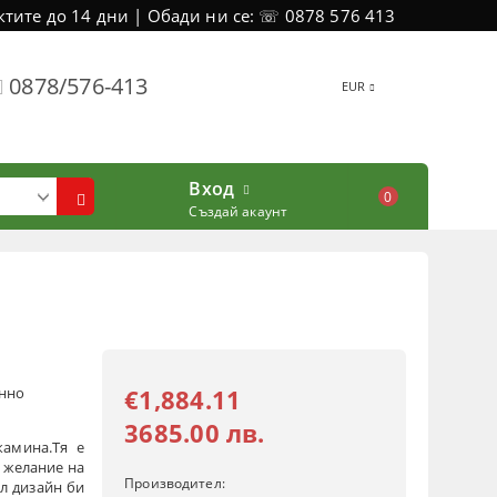
тите до 14 дни | Обади ни се: ☏ 0878 576 413
0878/576-413
EUR
Вход
0
Създай акаунт
онно
€1,884.11
3685.00 лв.
камина.Тя е
 желание на
Производител:
л дизайн би