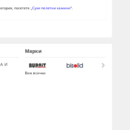
егория, посетете „
Сухи пелетни камини
“.
Марки
А И
Виж всички