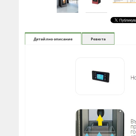
Ревюта
Детайлно описание