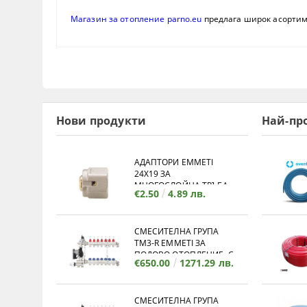
Магазин за отопление parno.eu
предлага широк асорти
Нови продукти
Най-пр
АДАПТОРИ EMMETI
24X19 ЗА
МНОГОСЛОЙНА ТРЪБА
€2.50
4.89 лв.
СМЕСИТЕЛНА ГРУПА
TM3-R EMMETI ЗА
ПОДОВО ОТОПЛЕНИЕ, С
€650.00
1271.29 лв.
КОЛЕКТОР - 12 ИЗВОДА
СМЕСИТЕЛНА ГРУПА