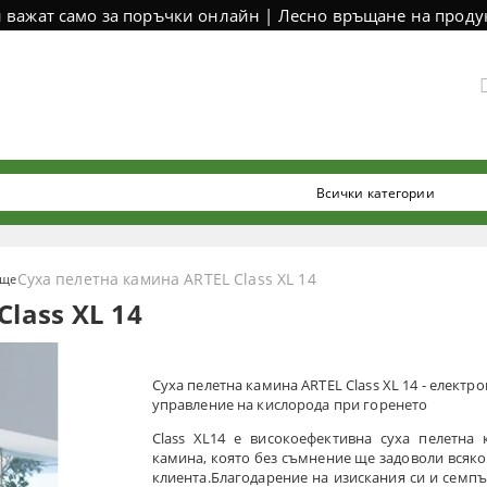
и важат само за поръчки онлайн | Лесно връщане на продук
Суха пелетна камина ARTEL Class XL 14
още
lass XL 14
Суха пелетна камина ARTEL Class XL 14 - електр
управление на кислорода при горенето
Class XL14 e високоефективна суха пелетна 
камина, която без съмнение ще задоволи всяко
клиента.Благодарение на изискания си и семпъ