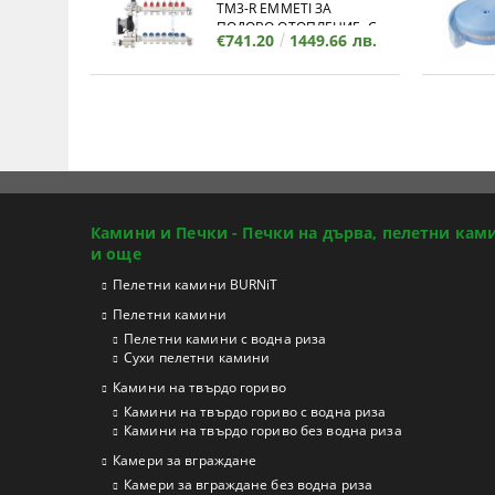
TM3-R EMMETI ЗА
ПОДОВО ОТОПЛЕНИЕ, С
€741.20
1449.66 лв.
КОЛЕКТОР - 11 ИЗВОДА
Камини и Печки - Печки на дърва, пелетни кам
и още
Пелетни камини BURNiT
Пелетни камини
Пелетни камини с водна риза
Сухи пелетни камини
Камини на твърдо гориво
Камини на твърдо гориво с водна риза
Камини на твърдо гориво без водна риза
Камери за вграждане
Камери за вграждане без водна риза