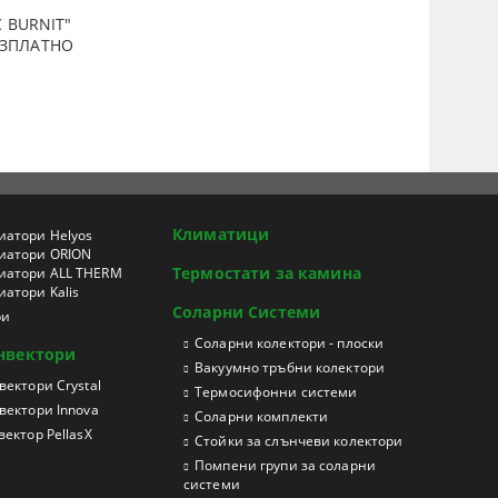
 BURNIT"
ПЛАТНО
Климатици
иатори Helyos
иатори ORION
Термостати за камина
иатори ALL THERM
атори Kalis
Соларни Системи
ри
Соларни колектори - плоски
нвектори
Вакуумно тръбни колектори
ектори Crystal
Термосифонни системи
вектори Innova
Соларни комплекти
ектор PellasX
Стойки за слънчеви колектори
Помпени групи за соларни
системи