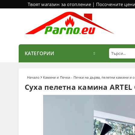
Твоят магазин за отопление | Посочените цен
КАТЕГОРИИ
Начало
Камини и Печки - Печки на дърва, пелетни камини и 
Суха пелетна камина ARTEL C