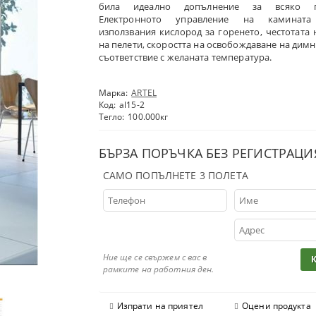
била идеално допълнение за всяко п
Електронното управление на камината
използвания кислород за горенето, честотата 
на пелети, скоростта на освобождаване на димн
съответствие с желаната температура.
Марка:
ARTEL
Код:
al15-2
Тегло:
100.000
кг
БЪРЗА ПОРЪЧКА БЕЗ РЕГИСТРАЦИ
САМО ПОПЪЛНЕТЕ 3 ПОЛЕТА
Ние ще се свържем с вас в
рамките на работния ден.
Изпрати на приятел
Оцени продукта