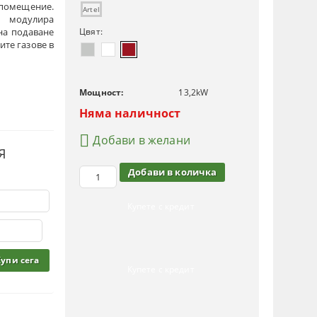
омещение.
Artel
 модулира
на подаване
Цвят:
ите газове в
Мощност:
13,2
kW
Няма наличност
Добави в желани
Я
Купете с кредит
Купете с кредит