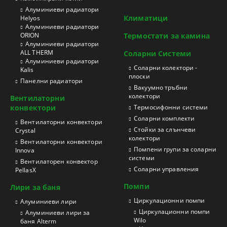
Aлуминиеви радиатори
Климатици
Helyos
Aлуминиеви радиатори
ORION
Термостати за камина
Aлуминиеви радиатори
ALL THERM
Соларни Системи
Aлуминиеви радиатори
Соларни колектори -
Kalis
плоски
Панелни радиатори
Вакуумно тръбни
колектори
Вентилаторни
конвектори
Термосифонни системи
Соларни комплекти
Вентилаторни конвектори
Стойки за слънчеви
Crystal
колектори
Вентилаторни конвектори
Помпени групи за соларни
Innova
системи
Вентилаторен конвектор
Соларни управления
PellasX
Помпи
Лири за баня
Циркулационни помпи
Aлуминиеви лири
Циркулационни помпи
Алуминиеви лири за
Wilo
баня Alterm