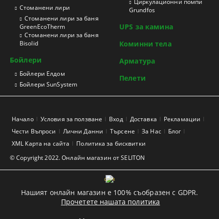
Циркулационни помпи
Стоманени лири
Grundfos
Стоманени лири за баня
UPS за камина
GreenEcoTherm
Стоманени лири за баня
Bisolid
Коминни тела
Бойлери
Арматура
Бойлери Елдом
Пелети
Бойлери SunSystem
Начало
Условия за ползване
Вход
Доставка
Рекламации
Чести Въпроси
Лични Данни
Търсене
За Нас
Блог
XML Карта на сайта
Политика за бисквитки
© Copyright 2022. Онлайн магазин от SELITON
GDPR
Нашият онлайн магазин е 100% съобразен с GDPR.
Прочетете нашата политика