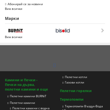
Абонирай се за новини
Виж всички
Марки
Виж всички
Пелетни котли
Камини и Печки -
Газови котли
Печки на дърва,
пелетни камини и още
Пелетни горелки
Пелетни камини BURNiT
Термопомпи
Пелетни камини
Tермопомпи Въздух-Вода
Пелетни камини с водна