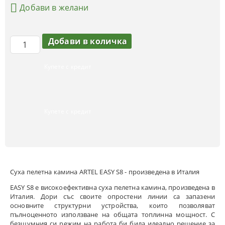
Добави в желани
Купете с кредит
Купете с кредит
Суха пелетна камина ARTEL EASY S8 - произведена в Италия
EASY S8 е високоефективна суха пелетна камина, произведена в
Италия. Дори със своите опростени линии са запазени
основните структурни устройства, които позволяват
пълноценното използване на общата топлинна мощност. С
безшумния си режим на работа би била идеално решение за