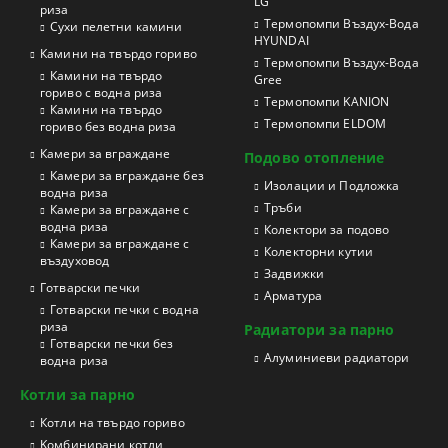
LG
риза
Термопомпи Въздух-Вода
Сухи пелетни камини
HYUNDAI
Камини на твърдо гориво
Термопомпи Въздух-Вода
Камини на твърдо
Gree
гориво с водна риза
Термопомпи KANION
Камини на твърдо
Термопомпи ELDOM
гориво без водна риза
Камери за вграждане
Подово отопление
Камери за вграждане без
Изолации и Подложка
водна риза
Тръби
Камери за вграждане с
водна риза
Колектори за подово
Камери за вграждане с
Колекторни кутии
въздуховод
Задвижки
Готварски печки
Арматура
Готварски печки с водна
риза
Радиатори за парно
Готварски печки без
Aлуминиеви радиатори
водна риза
Котли за парно
Котли на твърдо гориво
Kомбинирани котли