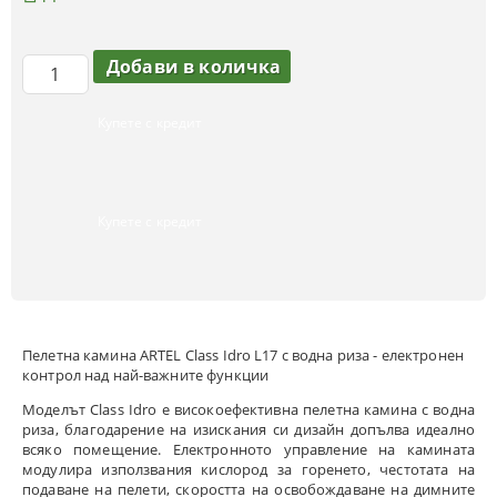
Купете с кредит
Купете с кредит
Пелетнa каминa ARTEL Class Idro L17 с водна риза - електронен
контрол над най-важните функции
Моделът Class Idro e високоефективна пелетна камина с водна
риза, благодарение на изискания си дизайн допълва идеално
всяко помещение. Електронното управление на камината
модулира използвания кислород за горенето, честотата на
подаване на пелети, скоростта на освобождаване на димните