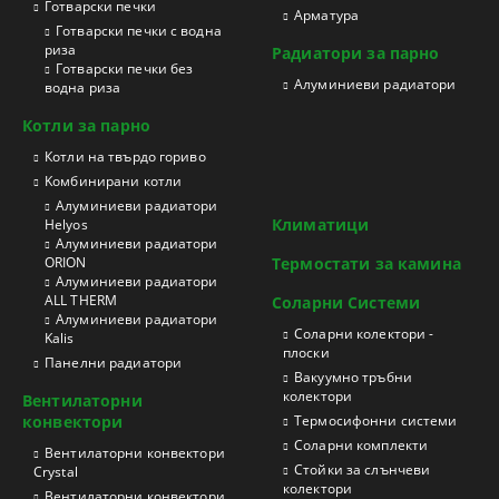
Готварски печки
Арматура
Готварски печки с водна
риза
Радиатори за парно
Готварски печки без
Aлуминиеви радиатори
водна риза
Котли за парно
Котли на твърдо гориво
Kомбинирани котли
Aлуминиеви радиатори
Климатици
Helyos
Aлуминиеви радиатори
ORION
Термостати за камина
Aлуминиеви радиатори
ALL THERM
Соларни Системи
Aлуминиеви радиатори
Соларни колектори -
Kalis
плоски
Панелни радиатори
Вакуумно тръбни
колектори
Вентилаторни
конвектори
Термосифонни системи
Соларни комплекти
Вентилаторни конвектори
Стойки за слънчеви
Crystal
колектори
Вентилаторни конвектори