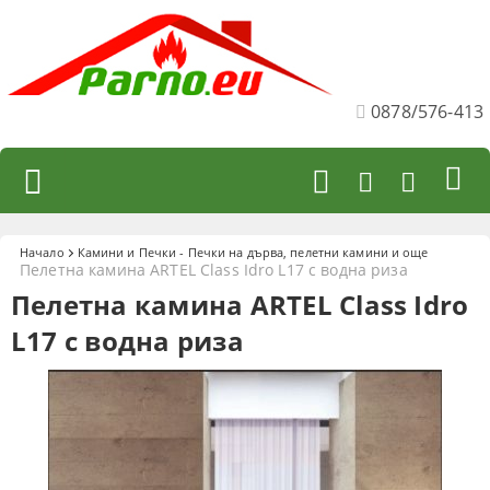
0878/576-413
Начало
Камини и Печки - Печки на дърва, пелетни камини и още
Пелетнa каминa ARTEL Class Idro L17 с водна риза
Пелетнa каминa ARTEL Class Idro
L17 с водна риза