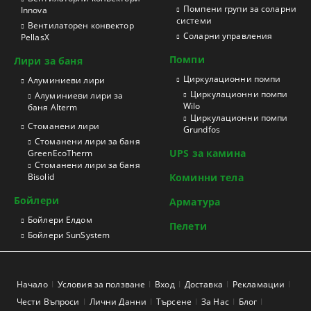
Помпени групи за соларни
Innova
системи
Вентилаторен конвектор
Соларни управления
PellasX
Помпи
Лири за баня
Циркулационни помпи
Aлуминиеви лири
Циркулационни помпи
Алуминиеви лири за
Wilo
баня Alterm
Циркулационни помпи
Стоманени лири
Grundfos
Стоманени лири за баня
UPS за камина
GreenEcoTherm
Стоманени лири за баня
Bisolid
Коминни тела
Бойлери
Арматура
Бойлери Елдом
Пелети
Бойлери SunSystem
Начало
Условия за ползване
Вход
Доставка
Рекламации
Чести Въпроси
Лични Данни
Търсене
За Нас
Блог