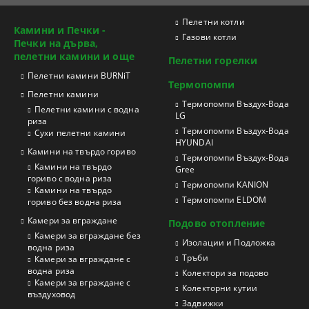
Пелетни котли
Камини и Печки -
Газови котли
Печки на дърва,
пелетни камини и още
Пелетни горелки
Пелетни камини BURNiT
Термопомпи
Пелетни камини
Tермопомпи Въздух-Вода
Пелетни камини с водна
LG
риза
Термопомпи Въздух-Вода
Сухи пелетни камини
HYUNDAI
Камини на твърдо гориво
Термопомпи Въздух-Вода
Камини на твърдо
Gree
гориво с водна риза
Термопомпи KANION
Камини на твърдо
Термопомпи ELDOM
гориво без водна риза
Камери за вграждане
Подово отопление
Камери за вграждане без
Изолации и Подложка
водна риза
Тръби
Камери за вграждане с
водна риза
Колектори за подово
Камери за вграждане с
Колекторни кутии
въздуховод
Задвижки