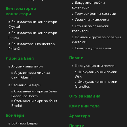
Вакуумно тръбни
колектори
Вентилаторни
конвектори
Термосифонни системи
Соларни комплекти
Вентилаторни конвектори
Стойки за слънчеви
Crystal
колектори
Вентилаторни конвектори
Помпени групи за соларни
Innova
системи
Вентилаторен конвектор
Соларни управления
PellasX
Помпи
Лири за баня
Циркулационни помпи
Aлуминиеви лири
Циркулационни помпи
Алуминиеви лири за
Wilo
баня Alterm
Циркулационни помпи
Стоманени лири
Grundfos
Стоманени лири за баня
UPS за камина
GreenEcoTherm
Стоманени лири за баня
Bisolid
Коминни тела
Бойлери
Арматура
Бойлери Елдом
Пелети