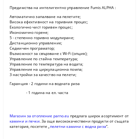
Предимства на интелигентно управление Fumis ALPHA :
Автоматично запалване на пелетите;
Висока ефективност на горивния процес;
Екологично чист горивен процес;
Икономично горене;
5 - степенно горивно модулиране;
Дистанционно управление;
Седмичен програматор;
Възможност за свързване с Wi-Fi (опция);
Управление по стайна температура;
Управление по температура на водата;
Управление на циркулационна помпа;
3 настройки за качество на пелети;
Гаранция - 2 години на водната риза
- 1 година на ел. часта
Магазин за отопление parno.eu
предлага широк асортимент от
камини и печки
. За още висококачествени продукти от същата
категория, посетете „
пелетни камини с водна риза
“.