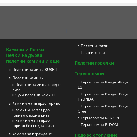
Пелетни котли
Камини и Печки -
Газови котли
Печки на дърва,
пелетни камини и още
Пелетни горелки
Пелетни камини BURNiT
Термопомпи
Пелетни камини
Tермопомпи Въздух-Вода
Пелетни камини с водна
LG
риза
Термопомпи Въздух-Вода
Сухи пелетни камини
HYUNDAI
Камини на твърдо гориво
Термопомпи Въздух-Вода
Камини на твърдо
Gree
гориво с водна риза
Термопомпи KANION
Камини на твърдо
Термопомпи ELDOM
гориво без водна риза
Камери за вграждане
Подово отопление