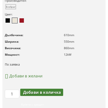
Производител:
EcoSpar
Цвят:
Дълбочина:
610
mm
Ширина:
550
mm
Височина:
860
mm
Мощност:
12
kW
По заявка
Добави в желани
Купете с кредит