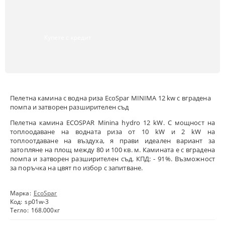
Купете с кредит
Пелетна камина с водна риза EcoSpar MINIMA 12 kw с вградена
помпа и затворен разширителен съд
Пелетна камина ECOSPAR Minina hydro 12 kW. С мощност на
топлоодаване на водната риза от 10 kW и 2 kW на
топлоотдаване на въздуха, я прави идеален вариант за
затопляне на площ между 80 и 100 кв. м. Камината е с вградена
помпа и затворен разширителен съд. КПД: - 91%. Възможност
за поръчка на цвят по избор с запитване.
Марка:
EcoSpar
Код:
sp01w-3
Тегло:
168.000
кг