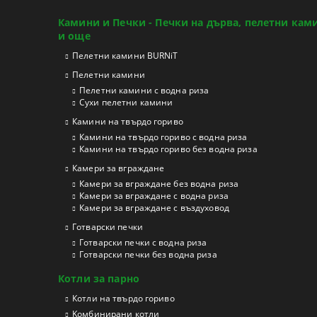
Камини и Печки - Печки на дърва, пелетни кам
и още
Пелетни камини BURNiT
Пелетни камини
Пелетни камини с водна риза
Сухи пелетни камини
Камини на твърдо гориво
Камини на твърдо гориво с водна риза
Камини на твърдо гориво без водна риза
Камери за вграждане
Камери за вграждане без водна риза
Камери за вграждане с водна риза
Камери за вграждане с въздуховод
Готварски печки
Готварски печки с водна риза
Готварски печки без водна риза
Котли за парно
Котли на твърдо гориво
Kомбинирани котли