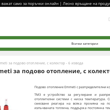
и важат само за поръчки онлайн | Лесно връщане на продук
eti за подово отопление, с колектор - 6 извода
eti за подово отопление, с колекто
Подово отопление Emmeti с разпределителни к
TM3 е устройство за регулиране и разпре
отоплителни системи с ниска температура. С
смесване реагира на всяка промяна на п
излъчваната топлина, поддържа постоянна те