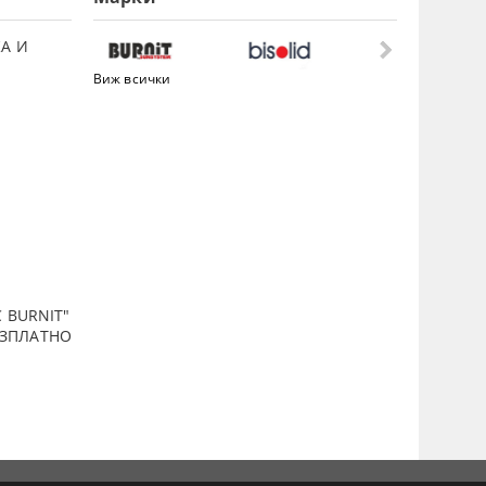
А И
Виж всички
 BURNIT"
ПЛАТНО