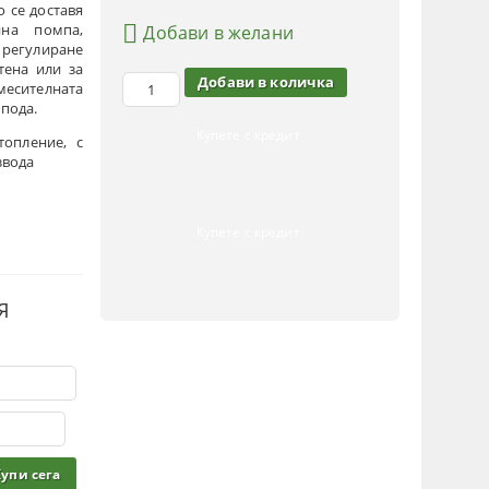
о се доставя
нна помпа,
Добави в желани
 регулиране
тена или за
месителната
 пода.
Купете с кредит
опление, с
звода
Купете с кредит
Я