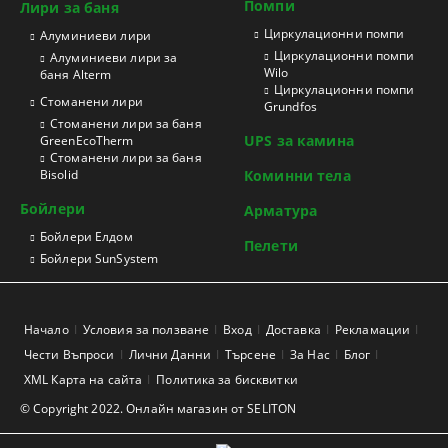
Помпи
Лири за баня
Циркулационни помпи
Aлуминиеви лири
Циркулационни помпи
Алуминиеви лири за
Wilo
баня Alterm
Циркулационни помпи
Стоманени лири
Grundfos
Стоманени лири за баня
UPS за камина
GreenEcoTherm
Стоманени лири за баня
Bisolid
Коминни тела
Бойлери
Арматура
Бойлери Елдом
Пелети
Бойлери SunSystem
Начало
Условия за ползване
Вход
Доставка
Рекламации
Чести Въпроси
Лични Данни
Търсене
За Нас
Блог
XML Карта на сайта
Политика за бисквитки
© Copyright 2022. Онлайн магазин от SELITON