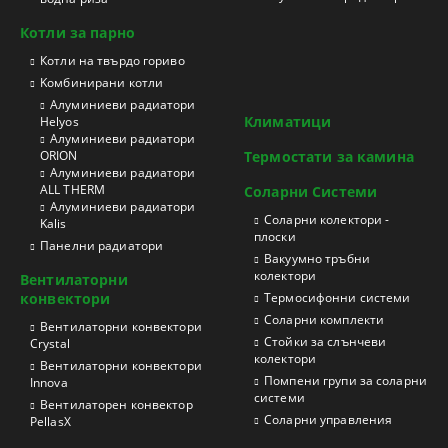
Котли за парно
Котли на твърдо гориво
Kомбинирани котли
Aлуминиеви радиатори
Климатици
Helyos
Aлуминиеви радиатори
ORION
Термостати за камина
Aлуминиеви радиатори
ALL THERM
Соларни Системи
Aлуминиеви радиатори
Соларни колектори -
Kalis
плоски
Панелни радиатори
Вакуумно тръбни
колектори
Вентилаторни
конвектори
Термосифонни системи
Соларни комплекти
Вентилаторни конвектори
Стойки за слънчеви
Crystal
колектори
Вентилаторни конвектори
Помпени групи за соларни
Innova
системи
Вентилаторен конвектор
Соларни управления
PellasX