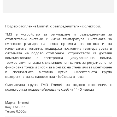
Подово отопление Emmeti с разпределителни колектори.
TM3 е устройство за регулиране и разпределение за
отоплителни системи с ниска температура. Системата за
смесване реагира на всяка промяна на потока и на
излъчваната топлина, поддържа постоянна температурата в
системата на подово отопление. Устройството се доставя
комплектовано с електронна циркулационна помпа,
термостатична глава с дистанционен датчик за регулиране по
фиксирана точка и скоби за монтаж на стена или за монтиране
в специалната метална кутия. Смесителната група
възпрепятства да навлезе над 41оС вода в пода.
Смесителна група TM3 Emmeti за подово отопление, с
колектори за подаване/връщане с дебит 1" - 5 извода
Марка:
Emmeti
Код:
TM3-R-5
Тегло:
0.000
кг