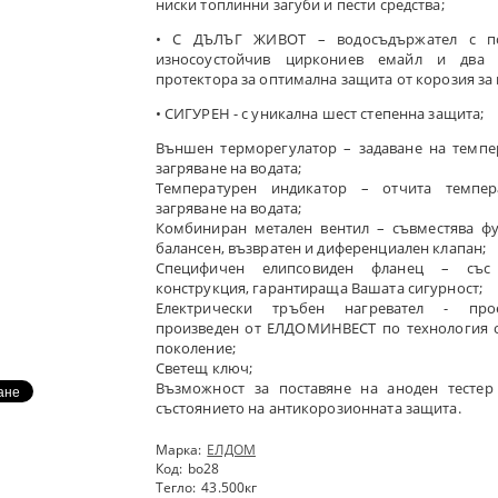
ниски топлинни загуби и пести средства;
• С ДЪЛЪГ ЖИВОТ – водосъдържател с п
износоустойчив циркониев емайл и два 
протектора за оптимална защита от корозия за
• СИГУРЕН - с уникална шест степенна защита;
Външен терморегулатор – задаване на темпе
загряване на водата;
Температурен индикатор – отчита темпер
загряване на водата;
Комбиниран метален вентил – съвместява ф
балансен, възвратен и диференциален клапан;
Специфичен елипсовиден фланец – със 
конструкция, гарантираща Вашата сигурност;
Електрически тръбен нагревател - про
произведен от ЕЛДОМИНВЕСТ по технология 
поколение;
Светещ ключ;
Възможност за поставяне на аноден тестер
състоянието на антикорозионната защита.
Марка:
ЕЛДОМ
Код:
bo28
Тегло:
43.500
кг