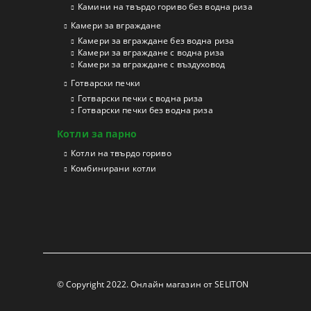
Камини на твърдо гориво без водна риза
Камери за вграждане
Камери за вграждане без водна риза
Камери за вграждане с водна риза
Камери за вграждане с въздуховод
Готварски печки
Готварски печки с водна риза
Готварски печки без водна риза
Котли за парно
Котли на твърдо гориво
Kомбинирани котли
© Copyright 2022. Онлайн магазин от SELITON