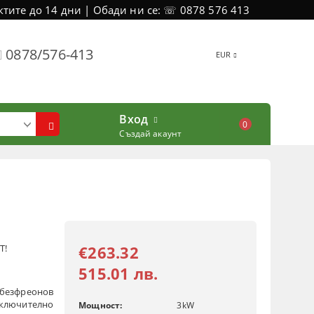
тите до 14 дни | Обади ни се: ☏ 0878 576 413
0878/576-413
EUR
Вход
0
Създай акаунт
Т!
€263.32
515.01 лв.
 безфреонов
зключително
Мощност:
3
kW