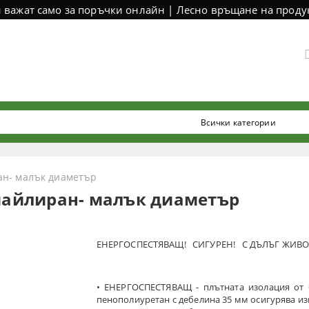
и важат само за поръчки онлайн | Лесно връщане на продук
ан- малък диаметър
емайлиран- малък диаметър
ЕНЕРГОСПЕСТЯВАЩ! СИГУРЕН! С ДЪЛЪГ ЖИВО
• ЕНЕРГОСПЕСТЯВАЩ - плътната изолация от
пенополиуретан с дебелина 35 мм осигурява и