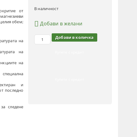
В наличност
окритие от
магнезиеви
 целия обем;
Добави в желани
ратурата на
атурата на
Купете с кредит
ункциите на
специална
Купете с кредит
ектиран и
от последно
 за следене