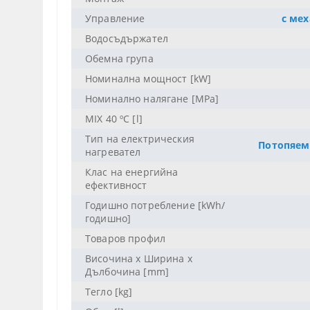
Управление
с ме
Водосъдържател
Обемна група
Номинална мощност [kW]
Номинално налягане [MPa]
MIX 40 ºC [l]
Тип на електрическия
Потопяем
нагревател
Клас на енергийна
ефективност
Годишно потребление [kWh/
годишно]
Товаров профил
Височина x Ширина х
Дълбочина [mm]
Тегло [kg]