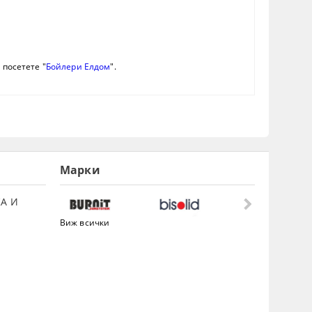
 посетете "
Бойлери Елдом
".
Марки
А И
Виж всички