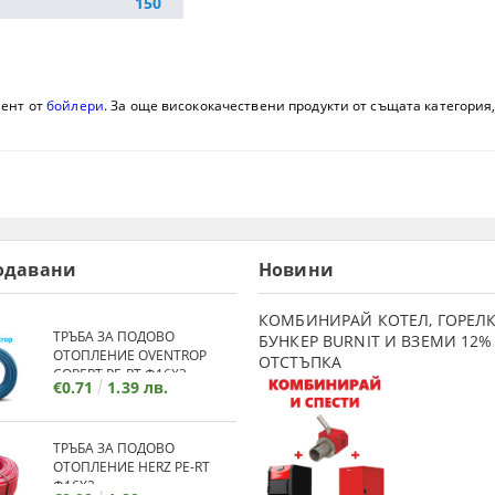
150
мент от
бойлери
. За още висококачествени продукти от същата категория,
одавани
Новини
КОМБИНИРАЙ КОТЕЛ, ГОРЕЛК
ТРЪБА ЗА ПОДОВО
БУНКЕР BURNIT И ВЗЕМИ 12%
ОТОПЛЕНИЕ OVENTROP
ОТСТЪПКА
COPERT PE-RT Ф16Х2
€0.71
1.39 лв.
ТРЪБА ЗА ПОДОВО
ОТОПЛЕНИЕ HERZ PE-RT
Ф16Х2