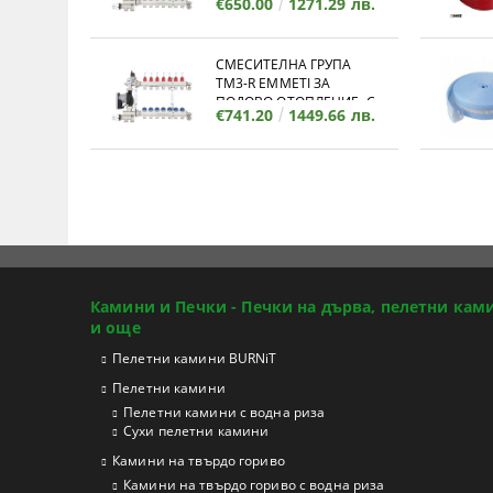
€650.00
1271.29 лв.
КОЛЕКТОР - 12 ИЗВОДА
СМЕСИТЕЛНА ГРУПА
TM3-R EMMETI ЗА
ПОДОВО ОТОПЛЕНИЕ, С
€741.20
1449.66 лв.
КОЛЕКТОР - 11 ИЗВОДА
Камини и Печки - Печки на дърва, пелетни кам
и още
Пелетни камини BURNiT
Пелетни камини
Пелетни камини с водна риза
Сухи пелетни камини
Камини на твърдо гориво
Камини на твърдо гориво с водна риза