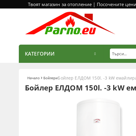
Твоят магазин за отопление | Посочените цен
КАТЕГОРИИ
Бойлер ЕЛДОМ 150l. -3 kW емайлир
Начало
Бойлери
Бойлер ЕЛДОМ 150l. -3 kW 