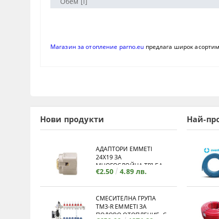
Обем [l]
Магазин за отопление parno.eu
предлага широк асорти
Нови продукти
Най-пр
АДАПТОРИ EMMETI
24X19 ЗА
МНОГОСЛОЙНА ТРЪБА
€2.50
4.89 лв.
СМЕСИТЕЛНА ГРУПА
TM3-R EMMETI ЗА
ПОДОВО ОТОПЛЕНИЕ, С