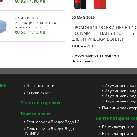
€0.92
1.80 лв.
05 Май 2020
ОКАНТВАЩА
ИЗОЛАЦИОННА ЛЕНТА
ПРОМОЦИЯ "ВСЕКИ ПЕЧЕЛИ С
INNOEDGE PLUS
€0.58
1.13 лв.
ПОЛУЧИ НАПЪЛНО БЕЗ
ЕЛЕКТРИЧЕСКИ БОЙЛЕР.
10 Юли 2019
Абонирай се за новини
Виж всички
ини
Пелетни котли
Aлуминиеви рад
Aлуминиеви рад
Газови котли
Aлуминиеви рад
Aлуминиеви ради
Пелетни горелки
Панелни радиато
Термопомпи
Вентилаторни ко
Tермопомпи Въздух-Вода LG
Вентилаторни конв
Термопомпи Въздух-Вода
Вентилаторни кон
HYUNDAI