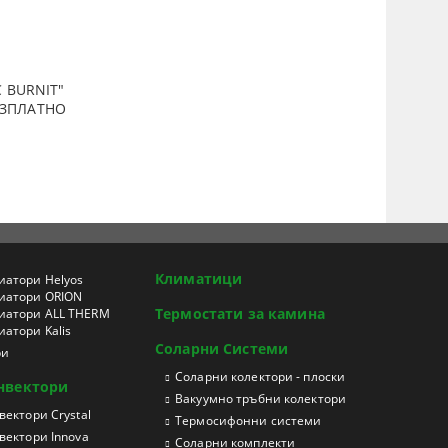
 BURNIT"
ПЛАТНО
Климатици
иатори Helyos
иатори ORION
Термостати за камина
иатори ALL THERM
атори Kalis
Соларни Системи
ри
Соларни колектори - плоски
нвектори
Вакуумно тръбни колектори
ектори Crystal
Термосифонни системи
вектори Innova
Соларни комплекти