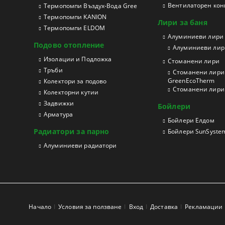
Вентилаторен конв
Термопомпи Въздух-Вода Gree
Термопомпи KANION
Лири за баня
Термопомпи ELDOM
Aлуминиеви лири
Подово отопление
Алуминиеви лири
Изолации и Подложка
Стоманени лири
Тръби
Стоманени лири 
GreenEcoTherm
Колектори за подово
Стоманени лири з
Колекторни кутии
Задвижки
Бойлери
Арматура
Бойлери Елдом
Радиатори за парно
Бойлери SunSyste
Aлуминиеви радиатори
Начало
Условия за ползване
Вход
Доставка
Рекламации