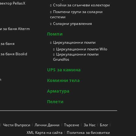
ектор PellasX
Стойки за слънчеви колектори
Помпени групи за соларни
системи
Соларни управления
 за баня Alterm
Помпи
Циркулационни помпи
за баня
Циркулационни помпи Wilo
а баня Bisolid
Циркулационни помпи
Grundfos
UPS за камина
m
Коминни тела
Арматура
Пелети
Чести Въпроси
Лични Данни
Търсене
За Нас
Блог
XML Карта на сайта
Политика за бисквитки