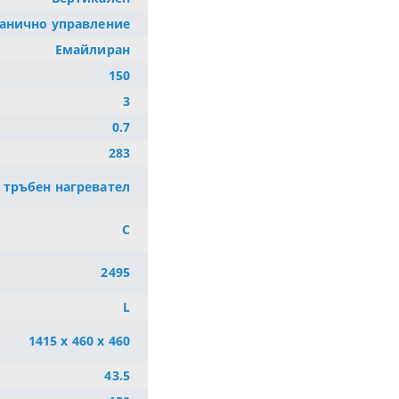
ханично управление
Eмайлиран
150
3
0.7
283
 тръбен нагревател
C
2495
L
1415 x 460 x 460
43.5