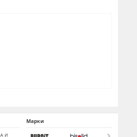
Марки
А И