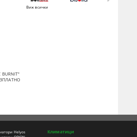
Виж всички
 BURNIT"
ПЛАТНО
Климатици
иатори Helyos