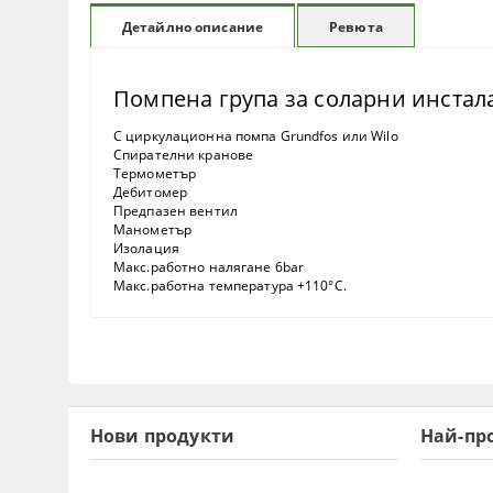
Ревюта
Детайлно описание
Помпена група за соларни инстал
С циркулационна помпа Grundfos или Wilo
Спирателни кранове
Термометър
Дебитомер
Предпазен вентил
Манометър
Изолация
Макс.работно налягане 6bar
Макс.работна температура +110°С.
Нови продукти
Най-пр