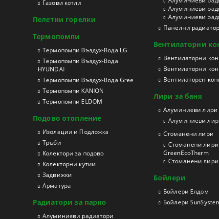
Aлуминиеви рад
Газови котли
Aлуминиеви рад
Aлуминиеви ради
Пелетни горелки
Панелни радиато
Термопомпи
Вентилаторни ко
Tермопомпи Въздух-Вода LG
Вентилаторни конв
Термопомпи Въздух-Вода
Вентилаторни кон
HYUNDAI
Вентилаторен конв
Термопомпи Въздух-Вода Gree
Термопомпи KANION
Лири за баня
Термопомпи ELDOM
Aлуминиеви лири
Подово отопление
Алуминиеви лири
Изолации и Подложка
Стоманени лири
Тръби
Стоманени лири 
GreenEcoTherm
Колектори за подово
Стоманени лири з
Колекторни кутии
Задвижки
Бойлери
Арматура
Бойлери Елдом
Радиатори за парно
Бойлери SunSyste
Aлуминиеви радиатори