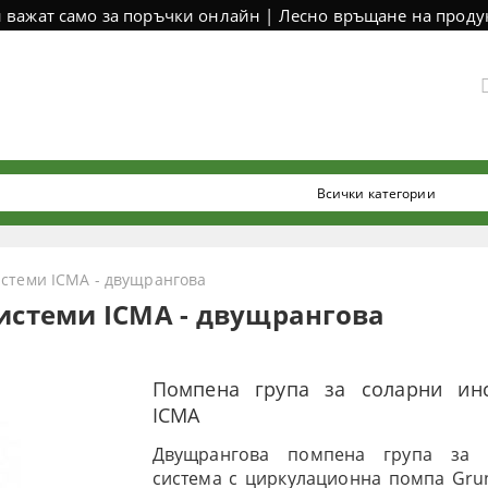
и важат само за поръчки онлайн | Лесно връщане на продук
истеми ICMA - двущрангова
системи ICMA - двущрангова
Помпена група за соларни инс
ICMA
Двущрангова помпена група за 
система с циркулационна помпа Gru