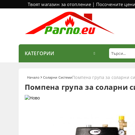
Твоят магазин за отопление | Посочените цен
КАТЕГОРИИ
Помпена група за соларни с
Начало
Соларни Системи
Помпена група за соларни 