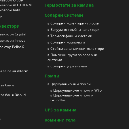
иатори ORION
Термостати за камина
иатори ALL THERM
атори Kalis
Соларни Системи
ри
Соларни колектори - плоски
нвектори
Вакуумно тръбни колектори
ектори Crystal
Термосифонни системи
вектори Innova
Соларни комплекти
ектор PellasX
Стойки за слънчеви колектори
Помпени групи за соларни
системи
Соларни управления
 за баня Alterm
Помпи
Циркулационни помпи
за баня
Циркулационни помпи Wilo
а баня Bisolid
Циркулационни помпи
Grundfos
UPS за камина
m
Коминни тела