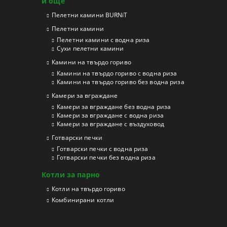
и още
Пелетни камини BURNiT
Пелетни камини
Пелетни камини с водна риза
Сухи пелетни камини
Камини на твърдо гориво
Камини на твърдо гориво с водна риза
Камини на твърдо гориво без водна риза
Камери за вграждане
Камери за вграждане без водна риза
Камери за вграждане с водна риза
Камери за вграждане с въздуховод
Готварски печки
Готварски печки с водна риза
Готварски печки без водна риза
Котли за парно
Котли на твърдо гориво
Kомбинирани котли