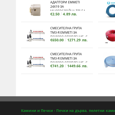
АДАПТОРИ EMMETI
24X19 ЗА
МНОГОСЛОЙНА ТРЪБА
€2.50
4.89 лв.
СМЕСИТЕЛНА ГРУПА
TM3-R EMMETI ЗА
ПОДОВО ОТОПЛЕНИЕ, С
€650.00
1271.29 лв.
КОЛЕКТОР - 12 ИЗВОДА
СМЕСИТЕЛНА ГРУПА
TM3-R EMMETI ЗА
ПОДОВО ОТОПЛЕНИЕ, С
€741.20
1449.66 лв.
КОЛЕКТОР - 11 ИЗВОДА
Камини и Печки - Печки на дърва, пелетни кам