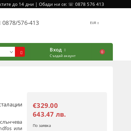
тите до 14 дни | Обади ни се: ☏ 0878 576 413
0878/576-413
EUR
Вход
0
Създай акаунт
талации
€329.00
643.47 лв.
слънчева
По заявка
ndfos или