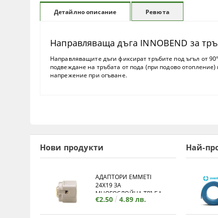
Ревюта
Детайлно описание
Направляваща дъга INNOBEND за тръ
Направляващите дъги фиксират тръбите под ъгъл от 90º 
подвеждане на тръбата от пода (при подово отопление) 
напрежение при огъване.
Нови продукти
Най-пр
АДАПТОРИ EMMETI
24X19 ЗА
МНОГОСЛОЙНА ТРЪБА
€2.50
4.89 лв.