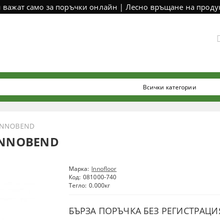
и важат само за поръчки онлайн | Лесно връщане на продук
 INNOBEND
 INNOBEND
Марка:
Innofloor
Код:
081000-740
Тегло:
0.000
кг
БЪРЗА ПОРЪЧКА БЕЗ РЕГИСТРАЦИ