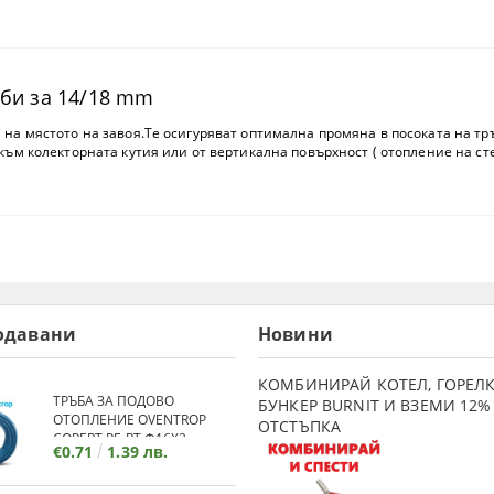
би за 14/18 mm
на мястото на завоя.Те осигуряват оптимална промяна в посоката на тръ
към колекторната кутия или от вертикална повърхност ( отопление на сте
одавани
Новини
КОМБИНИРАЙ КОТЕЛ, ГОРЕЛК
ТРЪБА ЗА ПОДОВО
БУНКЕР BURNIT И ВЗЕМИ 12%
ОТОПЛЕНИЕ OVENTROP
ОТСТЪПКА
COPERT PE-RT Ф16Х2
€0.71
1.39 лв.