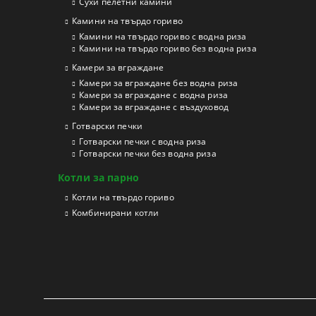
Сухи пелетни камини
Камини на твърдо гориво
Камини на твърдо гориво с водна риза
Камини на твърдо гориво без водна риза
Камери за вграждане
Камери за вграждане без водна риза
Камери за вграждане с водна риза
Камери за вграждане с въздуховод
Готварски печки
Готварски печки с водна риза
Готварски печки без водна риза
Котли за парно
Котли на твърдо гориво
Kомбинирани котли