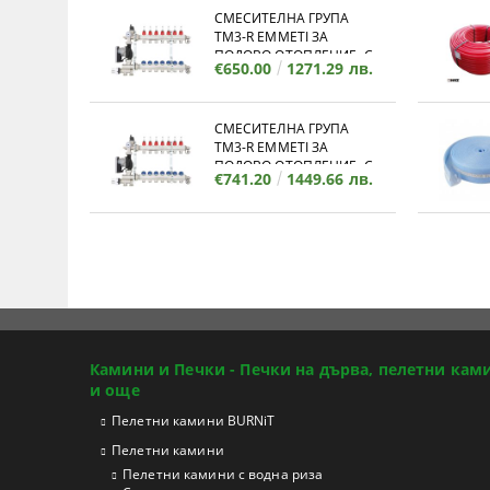
СМЕСИТЕЛНА ГРУПА
TM3-R EMMETI ЗА
ПОДОВО ОТОПЛЕНИЕ, С
€650.00
1271.29 лв.
КОЛЕКТОР - 12 ИЗВОДА
СМЕСИТЕЛНА ГРУПА
TM3-R EMMETI ЗА
ПОДОВО ОТОПЛЕНИЕ, С
€741.20
1449.66 лв.
КОЛЕКТОР - 11 ИЗВОДА
Камини и Печки - Печки на дърва, пелетни кам
и още
Пелетни камини BURNiT
Пелетни камини
Пелетни камини с водна риза