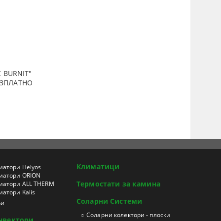
 BURNIT"
ПЛАТНО
Климатици
иатори Helyos
иатори ORION
Термостати за камина
иатори ALL THERM
атори Kalis
Соларни Системи
ри
Соларни колектори - плоски
нвектори