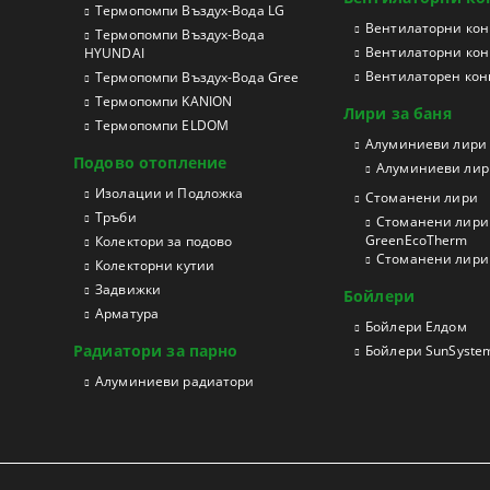
Tермопомпи Въздух-Вода LG
Вентилаторни конв
Термопомпи Въздух-Вода
Вентилаторни кон
HYUNDAI
Вентилаторен конв
Термопомпи Въздух-Вода Gree
Термопомпи KANION
Лири за баня
Термопомпи ELDOM
Aлуминиеви лири
Подово отопление
Алуминиеви лири
Изолации и Подложка
Стоманени лири
Тръби
Стоманени лири 
GreenEcoTherm
Колектори за подово
Стоманени лири з
Колекторни кутии
Задвижки
Бойлери
Арматура
Бойлери Елдом
Радиатори за парно
Бойлери SunSyste
Aлуминиеви радиатори