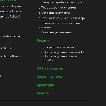
Вакуумно тръбни колектори
ектори Crystal
Термосифонни системи
вектори Innova
Соларни комплекти
ектор PellasX
Стойки за слънчеви колектори
Помпени групи за соларни
системи
Соларни управления
 за баня Alterm
Помпи
Циркулационни помпи
за баня
Циркулационни помпи Wilo
а баня Bisolid
Циркулационни помпи
Grundfos
UPS за камина
m
Коминни тела
Арматура
Пелети