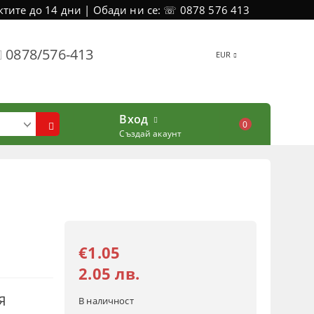
тите до 14 дни | Обади ни се: ☏ 0878 576 413
0878/576-413
EUR
Вход
0
Създай акаунт
€1.05
2.05 лв.
Я
В наличност