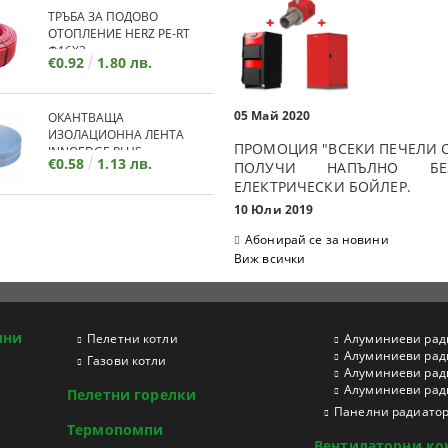
ТРЪБА ЗА ПОДОВО
ОТОПЛЕНИЕ HERZ PE-RT
Ф16Х2
€0.92
1.80 лв.
05 Май 2020
ОКАНТВАЩА
ИЗОЛАЦИОННА ЛЕНТА
ПРОМОЦИЯ "ВСЕКИ ПЕЧЕЛИ С
INNOEDGE PLUS
€0.58
1.13 лв.
ПОЛУЧИ НАПЪЛНО БЕЗ
ЕЛЕКТРИЧЕСКИ БОЙЛЕР.
10 Юли 2019
Абонирай се за новини
Виж всички
ини
Пелетни котли
Aлуминиеви рад
Aлуминиеви рад
Газови котли
Aлуминиеви рад
Aлуминиеви ради
Пелетни горелки
Панелни радиато
Термопомпи
Вентилаторни ко