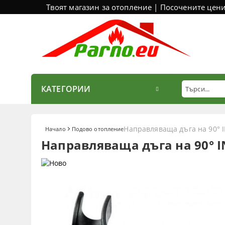
Твоят магазин за отопление | Посочените цен
КАТЕГОРИИ
Направляваща дъга на 90°
Начало
Подово отопление
Направляваща дъга на 90°