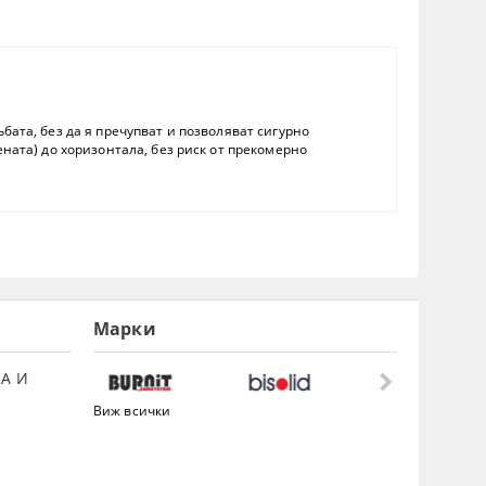
бата, без да я пречупват и позволяват сигурно
ната) до хоризонтала, без риск от прекомерно
Марки
А И
Виж всички