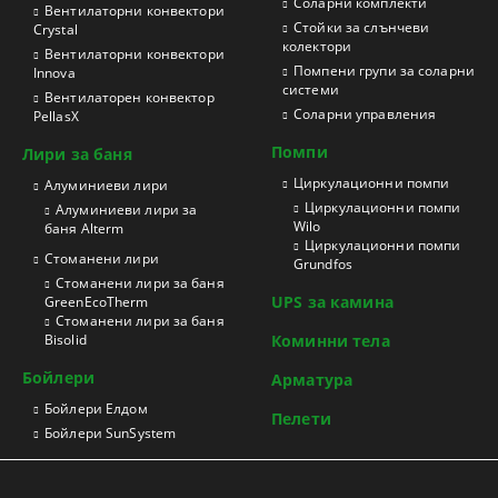
Соларни комплекти
Вентилаторни конвектори
Стойки за слънчеви
Crystal
колектори
Вентилаторни конвектори
Помпени групи за соларни
Innova
системи
Вентилаторен конвектор
Соларни управления
PellasX
Помпи
Лири за баня
Циркулационни помпи
Aлуминиеви лири
Циркулационни помпи
Алуминиеви лири за
Wilo
баня Alterm
Циркулационни помпи
Стоманени лири
Grundfos
Стоманени лири за баня
UPS за камина
GreenEcoTherm
Стоманени лири за баня
Bisolid
Коминни тела
Бойлери
Арматура
Бойлери Елдом
Пелети
Бойлери SunSystem