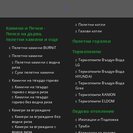
Пелетни котли
Камини и Печки -
Газови котли
Печки на дърва,
пелетни камини и още
Пелетни горелки
Пелетни камини BURNiT
Термопомпи
Пелетни камини
Tермопомпи Въздух-Вода
Пелетни камини с водна
LG
риза
Термопомпи Въздух-Вода
Сухи пелетни камини
HYUNDAI
Камини на твърдо гориво
Термопомпи Въздух-Вода
Камини на твърдо
Gree
гориво с водна риза
Термопомпи KANION
Камини на твърдо
Термопомпи ELDOM
гориво без водна риза
Камери за вграждане
Подово отопление
Камери за вграждане без
Изолации и Подложка
водна риза
Тръби
Камери за вграждане с
водна риза
Колектори за подово