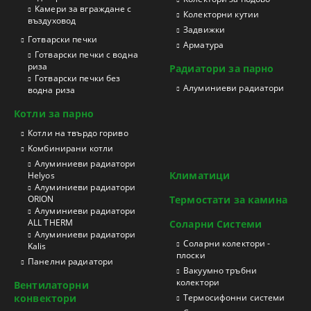
Камери за вграждане с
Колекторни кутии
въздуховод
Задвижки
Готварски печки
Арматура
Готварски печки с водна
риза
Радиатори за парно
Готварски печки без
Aлуминиеви радиатори
водна риза
Котли за парно
Котли на твърдо гориво
Kомбинирани котли
Aлуминиеви радиатори
Климатици
Helyos
Aлуминиеви радиатори
ORION
Термостати за камина
Aлуминиеви радиатори
ALL THERM
Соларни Системи
Aлуминиеви радиатори
Соларни колектори -
Kalis
плоски
Панелни радиатори
Вакуумно тръбни
колектори
Вентилаторни
конвектори
Термосифонни системи