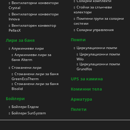
Соларни комплекти
Вентилаторни конвектори
Стойки за слънчеви
Crystal
колектори
Вентилаторни конвектори
Помпени групи за соларни
Innova
системи
Вентилаторен конвектор
Соларни управления
PellasX
Помпи
Лири за баня
Циркулационни помпи
Aлуминиеви лири
Циркулационни помпи
Алуминиеви лири за
Wilo
баня Alterm
Циркулационни помпи
Стоманени лири
Grundfos
Стоманени лири за баня
UPS за камина
GreenEcoTherm
Стоманени лири за баня
Bisolid
Коминни тела
Бойлери
Арматура
Бойлери Елдом
Пелети
Бойлери SunSystem