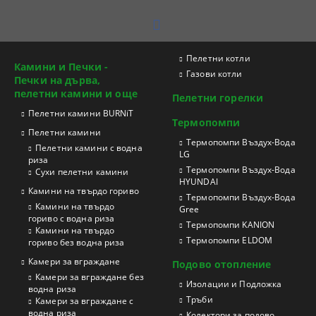
Пелетни котли
Камини и Печки -
Газови котли
Печки на дърва,
пелетни камини и още
Пелетни горелки
Пелетни камини BURNiT
Термопомпи
Пелетни камини
Tермопомпи Въздух-Вода
Пелетни камини с водна
LG
риза
Термопомпи Въздух-Вода
Сухи пелетни камини
HYUNDAI
Камини на твърдо гориво
Термопомпи Въздух-Вода
Камини на твърдо
Gree
гориво с водна риза
Термопомпи KANION
Камини на твърдо
Термопомпи ELDOM
гориво без водна риза
Камери за вграждане
Подово отопление
Камери за вграждане без
Изолации и Подложка
водна риза
Тръби
Камери за вграждане с
водна риза
Колектори за подово