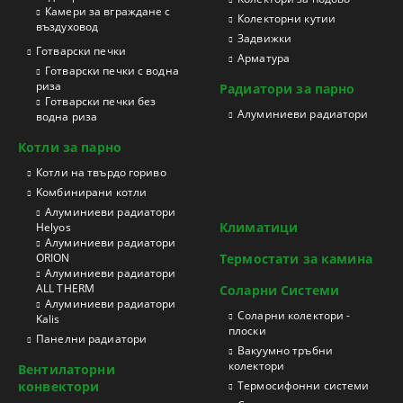
Камери за вграждане с
Колекторни кутии
въздуховод
Задвижки
Готварски печки
Арматура
Готварски печки с водна
риза
Радиатори за парно
Готварски печки без
Aлуминиеви радиатори
водна риза
Котли за парно
Котли на твърдо гориво
Kомбинирани котли
Aлуминиеви радиатори
Климатици
Helyos
Aлуминиеви радиатори
ORION
Термостати за камина
Aлуминиеви радиатори
ALL THERM
Соларни Системи
Aлуминиеви радиатори
Соларни колектори -
Kalis
плоски
Панелни радиатори
Вакуумно тръбни
колектори
Вентилаторни
конвектори
Термосифонни системи