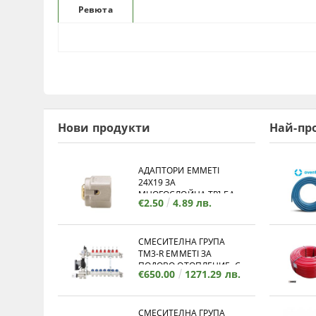
Ревюта
Нови продукти
Най-пр
АДАПТОРИ EMMETI
24X19 ЗА
МНОГОСЛОЙНА ТРЪБА
€2.50
4.89 лв.
СМЕСИТЕЛНА ГРУПА
TM3-R EMMETI ЗА
ПОДОВО ОТОПЛЕНИЕ, С
€650.00
1271.29 лв.
КОЛЕКТОР - 12 ИЗВОДА
СМЕСИТЕЛНА ГРУПА