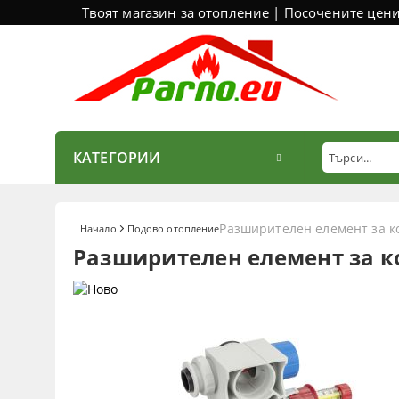
Твоят магазин за отопление | Посочените цен
КАТЕГОРИИ
Разширителен елемент за к
Начало
Подово отопление
Разширителен елемент за к