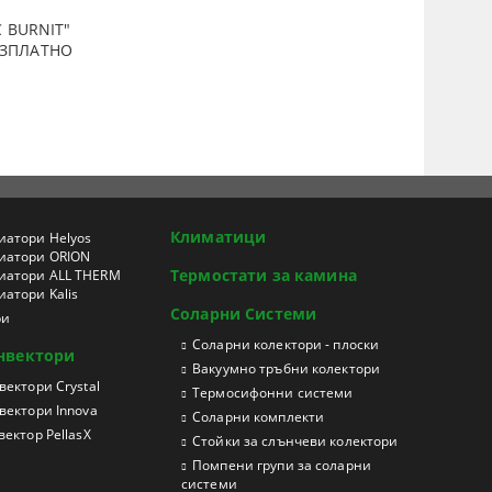
 BURNIT"
ПЛАТНО
Климатици
иатори Helyos
иатори ORION
Термостати за камина
иатори ALL THERM
атори Kalis
Соларни Системи
ри
Соларни колектори - плоски
нвектори
Вакуумно тръбни колектори
ектори Crystal
Термосифонни системи
вектори Innova
Соларни комплекти
ектор PellasX
Стойки за слънчеви колектори
Помпени групи за соларни
системи