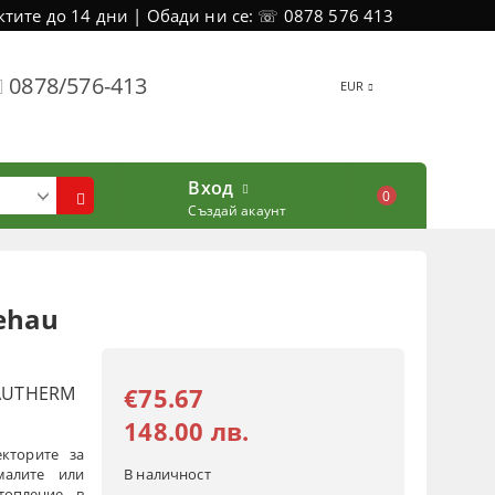
тите до 14 дни | Обади ни се: ☏ 0878 576 413
0878/576-413
EUR
Вход
0
Създай акаунт
ehau
RAUTHERM
€75.67
148.00 лв.
кторите за
малите или
В наличност
топление, в