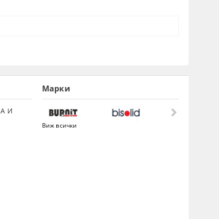
Марки
А И
Виж всички