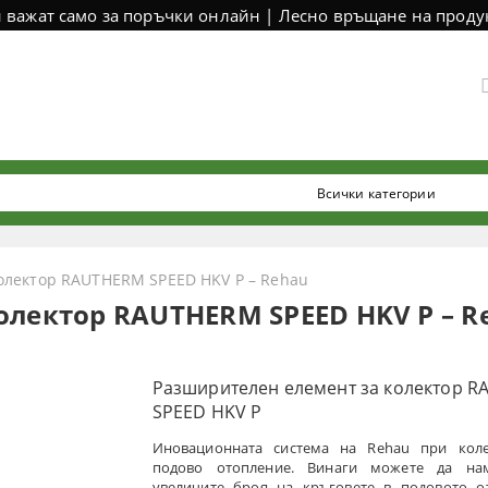
и важат само за поръчки онлайн | Лесно връщане на продук
олектор RAUTHERM SPEED HKV P – Rehau
олектор RAUTHERM SPEED HKV P – R
Разширителен елемент за колектор 
SPEED HKV P
Иновационната система на Rehau при коле
подово отопление. Винаги можете да на
увеличите броя на кръговете в подовото о