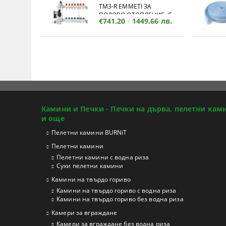
TM3-R EMMETI ЗА
ПОДОВО ОТОПЛЕНИЕ, С
€741.20
1449.66 лв.
КОЛЕКТОР - 11 ИЗВОДА
Камини и Печки - Печки на дърва, пелетни кам
и още
Пелетни камини BURNiT
Пелетни камини
Пелетни камини с водна риза
Сухи пелетни камини
Камини на твърдо гориво
Камини на твърдо гориво с водна риза
Камини на твърдо гориво без водна риза
Камери за вграждане
Камери за вграждане без водна риза