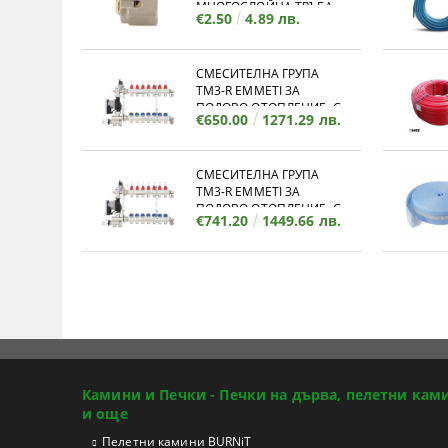
МНОГОСЛОЙНА ТРЪБА
€2.50
4.89 лв.
СМЕСИТЕЛНА ГРУПА
TM3-R EMMETI ЗА
ПОДОВО ОТОПЛЕНИЕ, С
€650.00
1271.29 лв.
КОЛЕКТОР - 12 ИЗВОДА
СМЕСИТЕЛНА ГРУПА
TM3-R EMMETI ЗА
ПОДОВО ОТОПЛЕНИЕ, С
€741.20
1449.66 лв.
КОЛЕКТОР - 11 ИЗВОДА
Камини и Печки - Печки на дърва, пелетни кам
и още
Пелетни камини BURNiT