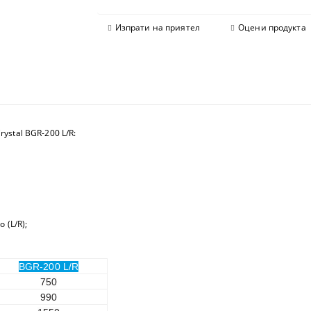
Изпрати на приятел
Оцени продукта
stal BGR-200 L/R:
 (L/R);
BGR-200 L/R
750
990