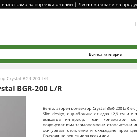
и важат само за поръчки онлайн | Лесно връщане на продук
р Crystal BGR-200 L/R
tal BGR-200 L/R
Вентилаторен конвектор Crystal BGR-200 L/R е с
Slim design, с дълбочина от едва 12,9 см и е
всякакъв интериор. Тези конвектори м
подвържат към термопомпени отоплителни и
осигуряват отопление и охлаждане през цял
Подходящо решение за всеки дом.