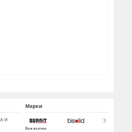
Марки
А И
Виж всички