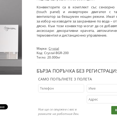
Конвекторите са в комплект със сензорно 
(touch panel) и инверторен двигател с та
вентилатор за безшумен нощен режим. Имат
за избор на изводите за захранване по вода – от
дясно. Към този конвектор могат да се добавя
аксесоари: декоративни крачета, автоматич
термовентил и дистанционно управление.
Марка:
Crystal
Код:
Crystal-BGR-200
Тегло:
20.000
кг
БЪРЗА ПОРЪЧКА БЕЗ РЕГИСТРАЦИ
САМО ПОПЪЛНЕТЕ 3 ПОЛЕТА
Ние ще се свържем с вас в
рамките на работния ден.