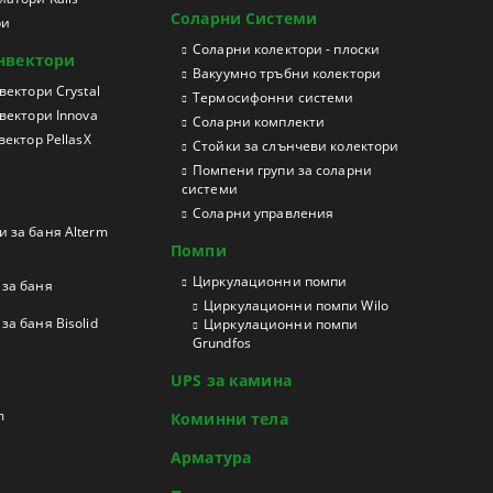
Соларни Системи
ри
Соларни колектори - плоски
нвектори
Вакуумно тръбни колектори
ектори Crystal
Термосифонни системи
вектори Innova
Соларни комплекти
ектор PellasX
Стойки за слънчеви колектори
Помпени групи за соларни
системи
Соларни управления
 за баня Alterm
Помпи
Циркулационни помпи
за баня
Циркулационни помпи Wilo
а баня Bisolid
Циркулационни помпи
Grundfos
UPS за камина
m
Коминни тела
Арматура