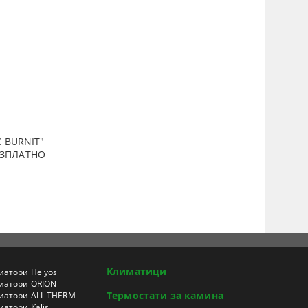
 BURNIT"
ПЛАТНО
Климатици
иатори Helyos
иатори ORION
Термостати за камина
иатори ALL THERM
атори Kalis