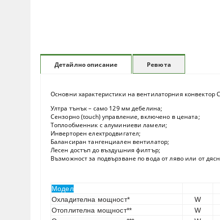
Ревюта
Детайлно описание
Основни характеристики на вентилаторния конвектор Cry
Ултра тънък – само 129 мм дебелина;
Сензорно (touch) управление, включено в цената;
Топлообменник с алуминиеви ламели;
Инверторен електродвигател;
Балансиран тангенциален вентилатор;
Лесен достъп до въздушния филтър;
Възможност за подвързване по вода от ляво или от дясно
Модел
Охладителна мощност*
W
Отоплителна мощност**
W