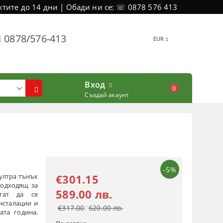
тите до 14 дни | Обади ни се: ☏ 0878 576 413
0878/576-413
EUR
Вход
0
Създай акаунт
-5%
 ултра тънък
€301.15
 подходящ за
589.00 лв.
огат да се
нсталации и
€317.00
620.00 лв.
ата година.