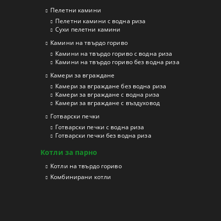
Пелетни камини
Пелетни камини с водна риза
Сухи пелетни камини
Камини на твърдо гориво
Камини на твърдо гориво с водна риза
Камини на твърдо гориво без водна риза
Камери за вграждане
Камери за вграждане без водна риза
Камери за вграждане с водна риза
Камери за вграждане с въздуховод
Готварски печки
Готварски печки с водна риза
Готварски печки без водна риза
Котли за парно
Котли на твърдо гориво
Kомбинирани котли