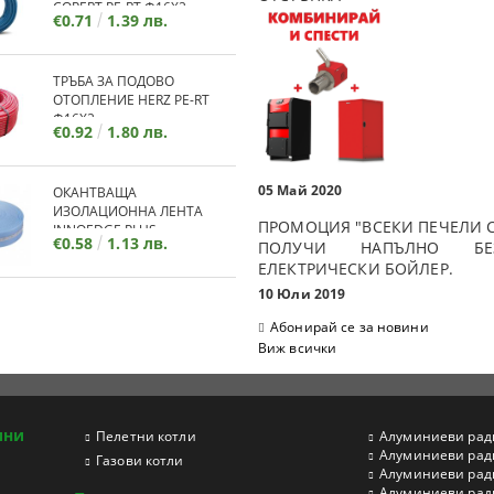
COPERT PE-RT Ф16Х2
€0.71
1.39 лв.
ТРЪБА ЗА ПОДОВО
ОТОПЛЕНИЕ HERZ PE-RT
Ф16Х2
€0.92
1.80 лв.
05 Май 2020
ОКАНТВАЩА
ИЗОЛАЦИОННА ЛЕНТА
ПРОМОЦИЯ "ВСЕКИ ПЕЧЕЛИ С
INNOEDGE PLUS
€0.58
1.13 лв.
ПОЛУЧИ НАПЪЛНО БЕЗ
ЕЛЕКТРИЧЕСКИ БОЙЛЕР.
10 Юли 2019
Абонирай се за новини
Виж всички
ини
Пелетни котли
Aлуминиеви рад
Aлуминиеви рад
Газови котли
Aлуминиеви рад
Aлуминиеви ради