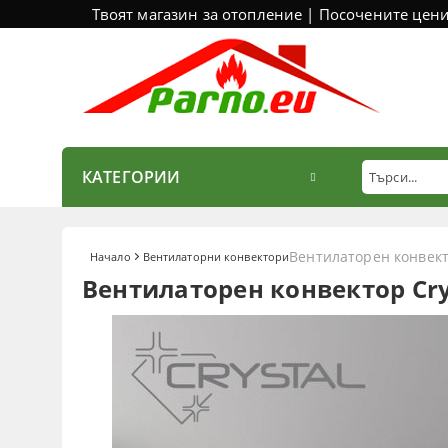
Твоят магазин за отопление | Посочените цен
КАТЕГОРИИ
Вентилаторен конвекто
Начало
Вентилаторни конвектори
Вентилаторен конвектор Crys