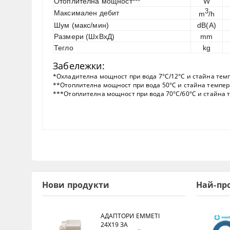
Отоплителна мощност***
W
3
Максимален дебит
m
/h
Шум (макс/мин)
dB(A)
Размери (ШхВхД)
mm
Тегло
kg
Забележки:
*Охладителна мощност при вода 7°C/12°C и стайна темп
**Отоплителна мощност при вода 50°C и стайна темпер
***Отоплителна мощност при вода 70°C/60°C и стайна т
Нови продукти
Най-пр
АДАПТОРИ EMMETI
24X19 ЗА