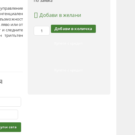
По заявка
управление
нгенциален
Добави в желани
 възможност
 ляво или от
т и следните
ен трипътен
Купете с кредит
Купете с кредит
Я