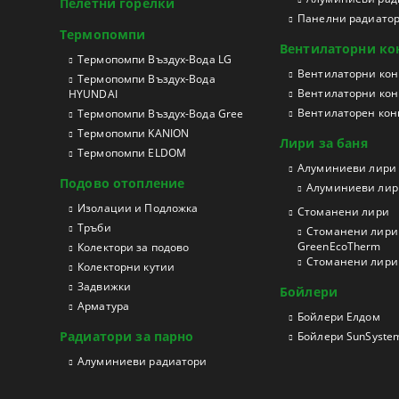
Пелетни горелки
Панелни радиато
Термопомпи
Вентилаторни ко
Tермопомпи Въздух-Вода LG
Вентилаторни конв
Термопомпи Въздух-Вода
Вентилаторни кон
HYUNDAI
Вентилаторен конв
Термопомпи Въздух-Вода Gree
Термопомпи KANION
Лири за баня
Термопомпи ELDOM
Aлуминиеви лири
Подово отопление
Алуминиеви лири
Изолации и Подложка
Стоманени лири
Тръби
Стоманени лири 
GreenEcoTherm
Колектори за подово
Стоманени лири з
Колекторни кутии
Задвижки
Бойлери
Арматура
Бойлери Елдом
Радиатори за парно
Бойлери SunSyste
Aлуминиеви радиатори