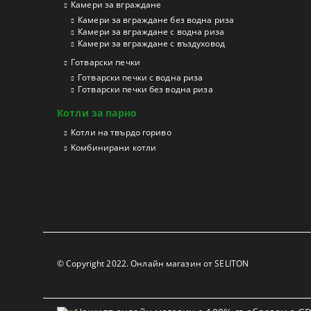
Камери за вграждане
Камери за вграждане без водна риза
Камери за вграждане с водна риза
Камери за вграждане с въздуховод
Готварски печки
Готварски печки с водна риза
Готварски печки без водна риза
Котли за парно
Котли на твърдо гориво
Kомбинирани котли
© Copyright 2022. Онлайн магазин от SELITON