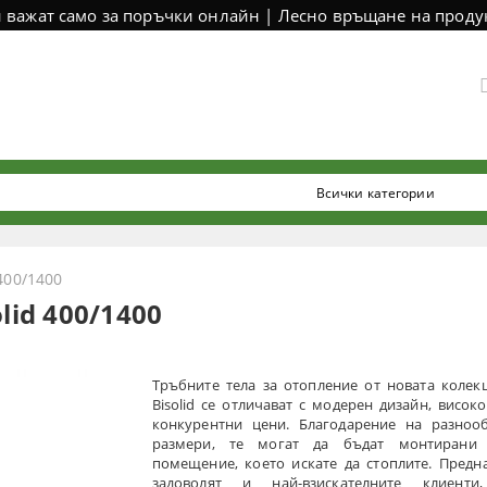
и важат само за поръчки онлайн | Лесно връщане на продук
400/1400
lid 400/1400
Тръбните тела за отопление от новата колек
Bisolid се отличават с модерен дизайн, висок
конкурентни цени. Благодарение на разноо
размери, те могат да бъдат монтирани
помещение, което искате да стоплите. Предн
задоволят и най-взискателните клиенти