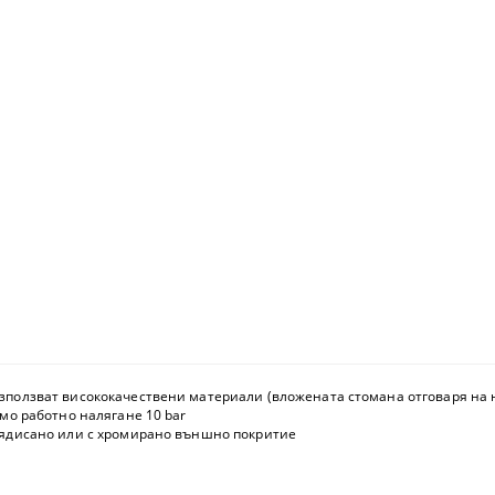
зползват висококачествени материали (вложената стомана отговаря на но
имо работно налягане 10 bar
боядисано или с хромирано външно покритие