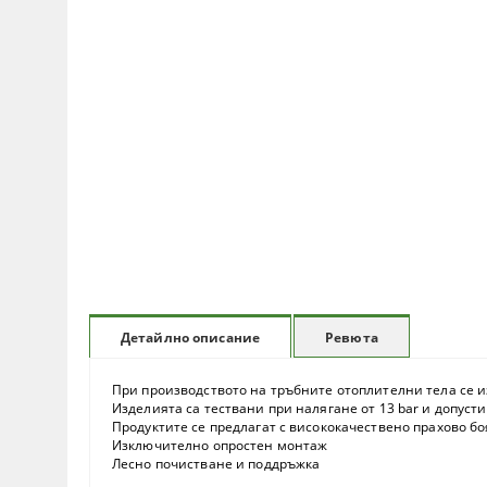
Ревюта
Детайлно описание
При производството на тръбните отоплителни тела се и
Изделията са тествани при налягане от 13 bar и допуст
Продуктите се предлагат с висококачествено прахово 
Изключително опростен монтаж
Лесно почистване и поддръжка