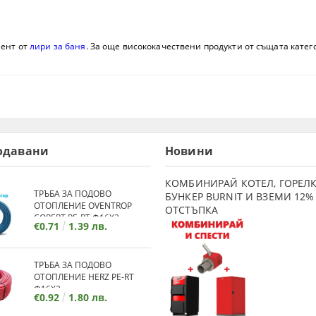
мент от
лири за баня
. За още висококачествени продукти от същата катего
одавани
Новини
КОМБИНИРАЙ КОТЕЛ, ГОРЕЛК
ТРЪБА ЗА ПОДОВО
БУНКЕР BURNIT И ВЗЕМИ 12%
ОТОПЛЕНИЕ OVENTROP
ОТСТЪПКА
COPERT PE-RT Ф16Х2
€0.71
1.39 лв.
ТРЪБА ЗА ПОДОВО
ОТОПЛЕНИЕ HERZ PE-RT
Ф16Х2
€0.92
1.80 лв.