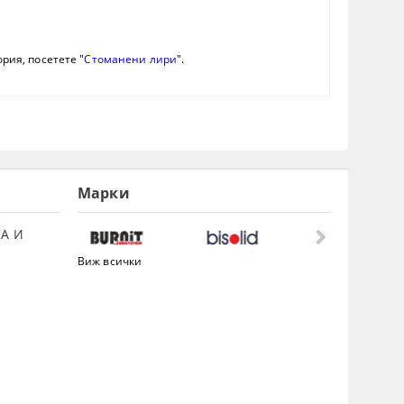
рия, посетете "
Стоманени лири
".
Марки
А И
Виж всички