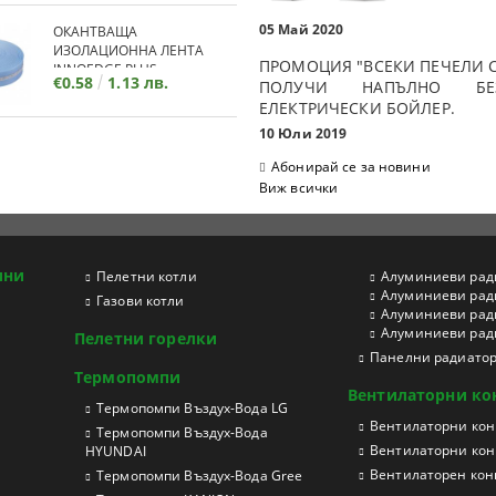
05 Май 2020
ОКАНТВАЩА
ИЗОЛАЦИОННА ЛЕНТА
ПРОМОЦИЯ "ВСЕКИ ПЕЧЕЛИ С
INNOEDGE PLUS
€0.58
1.13 лв.
ПОЛУЧИ НАПЪЛНО БЕЗ
ЕЛЕКТРИЧЕСКИ БОЙЛЕР.
10 Юли 2019
Абонирай се за новини
Виж всички
ини
Пелетни котли
Aлуминиеви рад
Aлуминиеви рад
Газови котли
Aлуминиеви рад
Aлуминиеви ради
Пелетни горелки
Панелни радиато
Термопомпи
Вентилаторни ко
Tермопомпи Въздух-Вода LG
Вентилаторни конв
Термопомпи Въздух-Вода
Вентилаторни кон
HYUNDAI
Вентилаторен конв
Термопомпи Въздух-Вода Gree