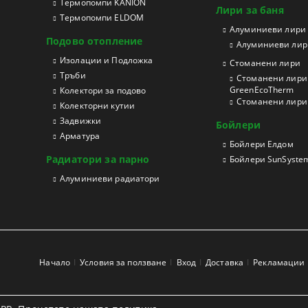
Термопомпи KANION
Лири за баня
Термопомпи ELDOM
Aлуминиеви лири
Подово отопление
Алуминиеви лири
Изолации и Подложка
Стоманени лири
Тръби
Стоманени лири 
GreenEcoTherm
Колектори за подово
Стоманени лири з
Колекторни кутии
Задвижки
Бойлери
Арматура
Бойлери Елдом
Радиатори за парно
Бойлери SunSyste
Aлуминиеви радиатори
Начало
Условия за ползване
Вход
Доставка
Рекламации