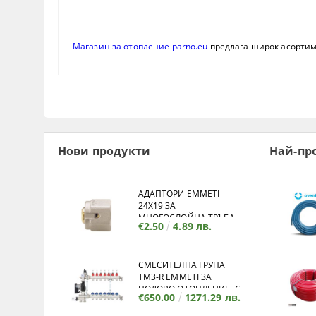
Магазин за отопление parno.eu
предлага широк асорти
Нови продукти
Най-пр
АДАПТОРИ EMMETI
24X19 ЗА
МНОГОСЛОЙНА ТРЪБА
€2.50
4.89 лв.
СМЕСИТЕЛНА ГРУПА
TM3-R EMMETI ЗА
ПОДОВО ОТОПЛЕНИЕ, С
€650.00
1271.29 лв.
КОЛЕКТОР - 12 ИЗВОДА