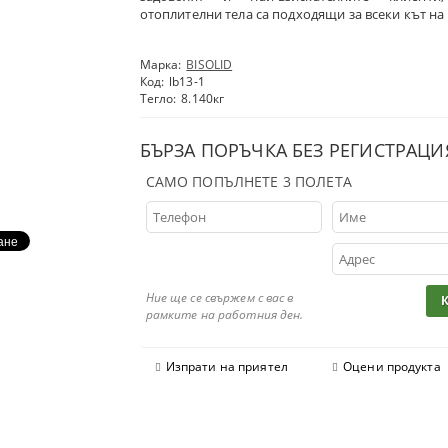
отоплителни тела са подходящи за всеки кът на
Марка:
BISOLID
Код:
lb13-1
Тегло:
8.140
кг
БЪРЗА ПОРЪЧКА БЕЗ РЕГИСТРАЦИ
САМО ПОПЪЛНЕТЕ 3 ПОЛЕТА
Ние ще се свържем с вас в
рамките на работния ден.
Изпрати на приятел
Оцени продукта