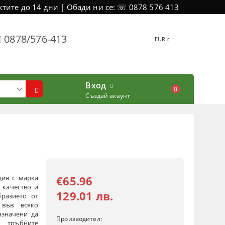
тите до 14 дни | Обади ни се: ☏ 0878 576 413
0878/576-413
EUR
Вход
0
Създай акаунт
ция с марка
€65.96
о качество и
129.01 лв.
бразието от
 във всяко
азначени да
Производител:
, тръбните