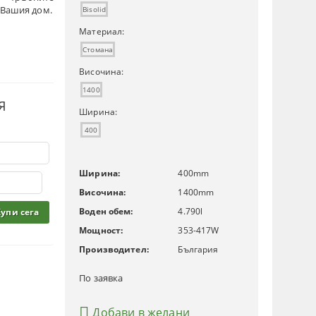
 Вашия дом.
Bisolid
Материал:
Стомана
Височина:
1400
Я
Ширина:
400
Ширина:
400
mm
Височина:
1400
mm
Воден обем:
4.790
l
Мощност:
353-417
W
Производител:
България
По заявка
Добави в желани