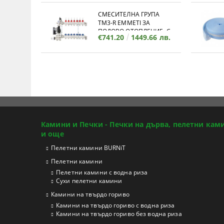
СМЕСИТЕЛНА ГРУПА
TM3-R EMMETI ЗА
ПОДОВО ОТОПЛЕНИЕ, С
€741.20
1449.66 лв.
КОЛЕКТОР - 11 ИЗВОДА
Камини и Печки - Печки на дърва, пелетни кам
и още
Пелетни камини BURNiT
Пелетни камини
Пелетни камини с водна риза
Сухи пелетни камини
Камини на твърдо гориво
Камини на твърдо гориво с водна риза
Камини на твърдо гориво без водна риза