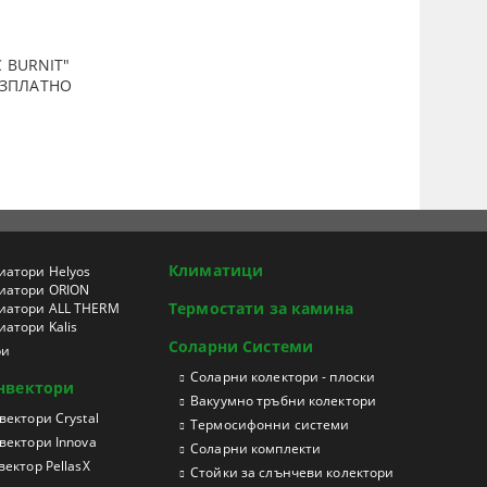
 BURNIT"
ПЛАТНО
Климатици
иатори Helyos
иатори ORION
Термостати за камина
иатори ALL THERM
атори Kalis
Соларни Системи
ри
Соларни колектори - плоски
нвектори
Вакуумно тръбни колектори
ектори Crystal
Термосифонни системи
вектори Innova
Соларни комплекти
ектор PellasX
Стойки за слънчеви колектори