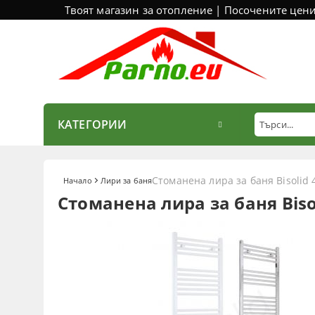
Твоят магазин за отопление | Посочените цен
КАТЕГОРИИ
Стоманена лира за баня Bisolid 
Начало
Лири за баня
Стоманена лира за баня Biso