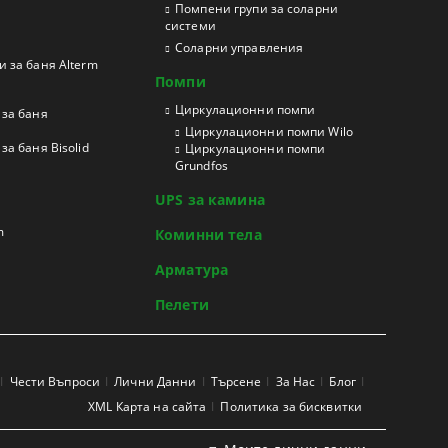
Помпени групи за соларни
системи
Соларни управления
 за баня Alterm
Помпи
Циркулационни помпи
за баня
Циркулационни помпи Wilo
а баня Bisolid
Циркулационни помпи
Grundfos
UPS за камина
m
Коминни тела
Арматура
Пелети
Чести Въпроси
Лични Данни
Търсене
За Нас
Блог
XML Карта на сайта
Политика за бисквитки