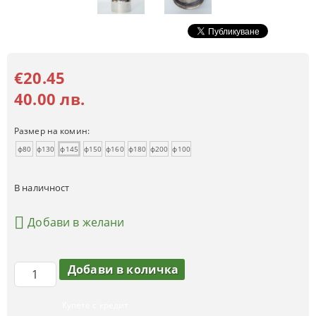
€20.45
40.00 лв.
Размер на комин:
ф80
ф130
ф145
ф150
ф160
ф180
ф200
ф100
В наличност
Добави в желани
Купете с кредит