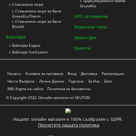
Циркулационни помпи
Стоманени лири
Grundfos
Стоманени лири за баня
UPS за камина
GreenEcoTherm
Стоманени лири за баня
Bisolid
Коминни тела
Бойлери
Арматура
Бойлери Елдом
Пелети
Бойлери SunSystem
Начало
Условия за ползване
Вход
Доставка
Рекламации
Чести Въпроси
Лични Данни
Търсене
За Нас
Блог
XML Карта на сайта
Политика за бисквитки
© Copyright 2022. Онлайн магазин от SELITON
GDPR
Нашият онлайн магазин е 100% съобразен с GDPR.
Прочетете нашата политика