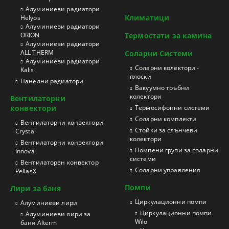
Aлуминиеви радиатори
Климатици
Helyos
Aлуминиеви радиатори
ORION
Термостати за камина
Aлуминиеви радиатори
ALL THERM
Соларни Системи
Aлуминиеви радиатори
Соларни колектори -
Kalis
плоски
Панелни радиатори
Вакуумно тръбни
колектори
Вентилаторни
конвектори
Термосифонни системи
Соларни комплекти
Вентилаторни конвектори
Стойки за слънчеви
Crystal
колектори
Вентилаторни конвектори
Помпени групи за соларни
Innova
системи
Вентилаторен конвектор
Соларни управления
PellasX
Помпи
Лири за баня
Циркулационни помпи
Aлуминиеви лири
Циркулационни помпи
Алуминиеви лири за
Wilo
баня Alterm