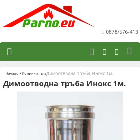
0878/576-413
Димоотводнa тръбa Инокс 1м.
Начало
Коминни тела
Димоотводнa тръбa Инокс 1м.