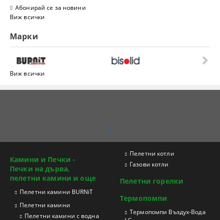
Абонирай се за новини
Виж всички
Марки
Виж всички
Пелетни котли
Камини и Печки -
Газови котли
Печки на дърва,
пелетни камини и още
Пелетни горелки
Пелетни камини BURNiT
Термопомпи
Пелетни камини
Tермопомпи Въздух-Вода
Пелетни камини с водна