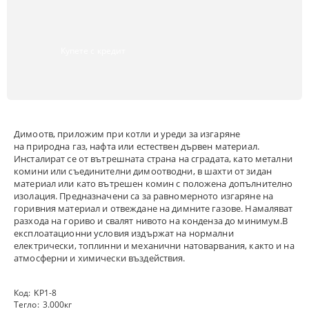
Купете с кредит
Димоотв, приложим при котли и уреди за изгаряне
на природна газ, нафта или естествен дървен материал.
Инсталират се от вътрешната страна на сградата, като метални
комини или съединителни димоотводни, в шахти от зидан
материал или като вътрешен комин с положена допълнително
изолация. Предназначени са за равномерното изгаряне на
горивния материал и отвеждане на димните газове. Намаляват
разхода на гориво и свалят нивото на конденза до минимум.В
експлоатационни условия издържат на нормални
електрически, топлинни и механични натоварвания, както и на
атмосферни и химически въздействия.
Код:
KP1-8
Тегло:
3.000
кг