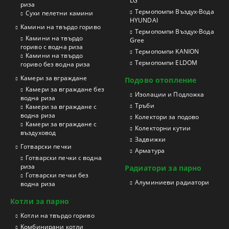
LG
риза
Термопомпи Въздух-Вода
Сухи пелетни камини
HYUNDAI
Камини на твърдо гориво
Термопомпи Въздух-Вода
Камини на твърдо
Gree
гориво с водна риза
Термопомпи KANION
Камини на твърдо
Термопомпи ELDOM
гориво без водна риза
Камери за вграждане
Подово отопление
Камери за вграждане без
Изолации и Подложка
водна риза
Тръби
Камери за вграждане с
водна риза
Колектори за подово
Камери за вграждане с
Колекторни кутии
въздуховод
Задвижки
Готварски печки
Арматура
Готварски печки с водна
риза
Радиатори за парно
Готварски печки без
Aлуминиеви радиатори
водна риза
Котли за парно
Котли на твърдо гориво
Kомбинирани котли