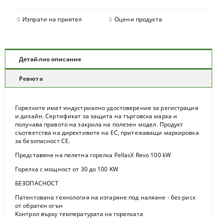
Изпрати на приятел
Оцени продукта
Детайлно описание
Ревюта
Горелките имат индустриално удостоверение за регистрация
и дизайн. Сертификат за защита на търговска марка и
получава правото на закрила на полезен модел. Продукт
съответства на директивите на ЕС, притежаващи маркировка
за безопасност CE.
Представяне на пелетна горелка PellasX Revo 100 kW
Горелка с мощност от 30 до 100 KW
БЕЗОПАСНОСТ
Патентована технология на изгаряне под наляане - без риск
от обратен огън
Контрол върху температурата на горелката