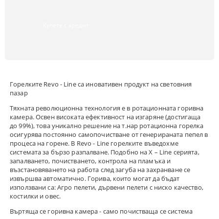
Купете с кредит
Горелките Revo - Line са иновативен продукт на световния
пазар
Тяхната революционна технология е в ротационната горивна
камера. Освен високата ефективност на изгаряне (достигаща
до 99%), това уникално решение на т.нар ротационна горелка
осигурява постоянно самопочистване от генерираната пепел в
процеса на горене. В Revo - Line горелките въведохме
системата за бързо разпалване. Подобно на X – Line серията,
запалването, почистването, контрола на пламъка и
възстановяването на работа след загуба на захранване се
извършва автоматично. Горива, които могат да бъдат
използвани са: Агро пелети, дървени пелети с ниско качество,
костилки и овес.
Въртяща се горивна камера - само почистваща се система