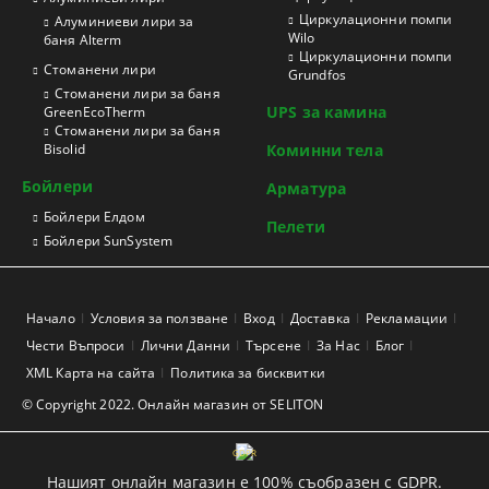
Циркулационни помпи
Алуминиеви лири за
Wilo
баня Alterm
Циркулационни помпи
Стоманени лири
Grundfos
Стоманени лири за баня
UPS за камина
GreenEcoTherm
Стоманени лири за баня
Bisolid
Коминни тела
Бойлери
Арматура
Бойлери Елдом
Пелети
Бойлери SunSystem
Начало
Условия за ползване
Вход
Доставка
Рекламации
Чести Въпроси
Лични Данни
Търсене
За Нас
Блог
XML Карта на сайта
Политика за бисквитки
© Copyright 2022. Онлайн магазин от SELITON
GDPR
Нашият онлайн магазин е 100% съобразен с GDPR.