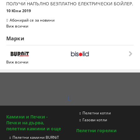
ПОЛУЧИ НАПЪЛНО БЕЗПЛАТНО ЕЛЕКТРИЧЕСКИ БОЙЛЕР.
10 Юли 2019
Абонирай се за новини
Виж всички
Марки
Виж всички
Пелетни котли
Камини и Печки -
Газови котли
Печки на дърва,
пелетни камини и още
Пелетни горелки
Пелетни камини BURNiT