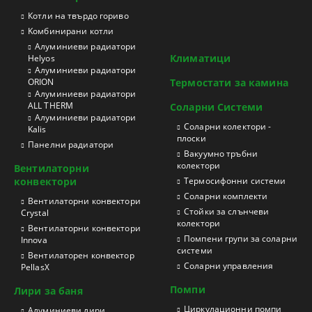
Котли на твърдо гориво
Kомбинирани котли
Aлуминиеви радиатори
Климатици
Helyos
Aлуминиеви радиатори
ORION
Термостати за камина
Aлуминиеви радиатори
ALL THERM
Соларни Системи
Aлуминиеви радиатори
Соларни колектори -
Kalis
плоски
Панелни радиатори
Вакуумно тръбни
колектори
Вентилаторни
конвектори
Термосифонни системи
Соларни комплекти
Вентилаторни конвектори
Стойки за слънчеви
Crystal
колектори
Вентилаторни конвектори
Помпени групи за соларни
Innova
системи
Вентилаторен конвектор
Соларни управления
PellasX
Помпи
Лири за баня
Циркулационни помпи
Aлуминиеви лири