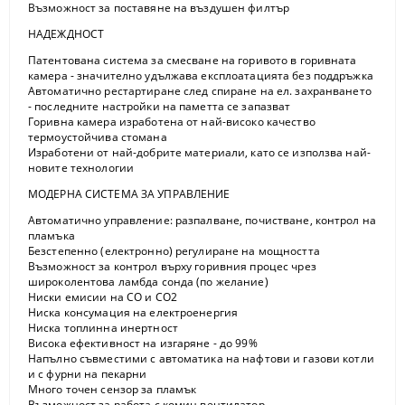
Възможност за поставяне на въздушен филтър
НАДЕЖДНОСТ
Патентована система за смесване на горивото в горивната
камера - значително удължава експлоатацията без поддръжка
Автоматично рестартиране след спиране на ел. захранването
- последните настройки на паметта се запазват
Горивна камера изработена от най-високо качество
термоустойчива стомана
Изработени от най-добрите материали, като се използва най-
новите технологии
МОДЕРНА СИСТЕМА ЗА УПРАВЛЕНИЕ
Автоматично управление: разпалване, почистване, контрол на
пламъка
Безстепенно (електронно) регулиране на мощността
Възможност за контрол върху горивния процес чрез
широколентова ламбда сонда (по желание)
Ниски емисии на CO и CO2
Ниска консумация на електроенергия
Ниска топлинна инертност
Висока ефективност на изгаряне - до 99%
Напълно съвместими с автоматика на нафтови и газови котли
и с фурни на пекарни
Много точен сензор за пламък
Възможност за работа с комин вентилатор