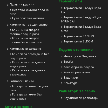
Термопомпи
Пелетни камини
Tермопомпи Въздух-Вода
Пелетни камини с водна
LG
риза
Термопомпи Въздух-Вода
Сухи пелетни камини
HYUNDAI
Камини на твърдо гориво
Термопомпи Въздух-Вода
Камини на твърдо
Gree
гориво с водна риза
Термопомпи KANION
Камини на твърдо
Термопомпи ELDOM
гориво без водна риза
Камери за вграждане
Подово отопление
Камери за вграждане без
Изолации и Подложка
водна риза
Тръби
Камери за вграждане с
водна риза
Колектори за подово
Камери за вграждане с
Колекторни кутии
въздуховод
Задвижки
Готварски печки
Арматура
Готварски печки с водна
риза
Радиатори за парно
Готварски печки без
Aлуминиеви радиатори
водна риза
Котли за парно