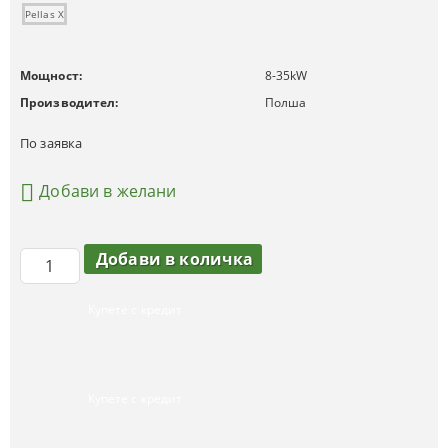
Pellas X
Мощност:
8-35
kW
Производител:
Полша
По заявка
Добави в желани
Купете с кредит
Купете с кредит