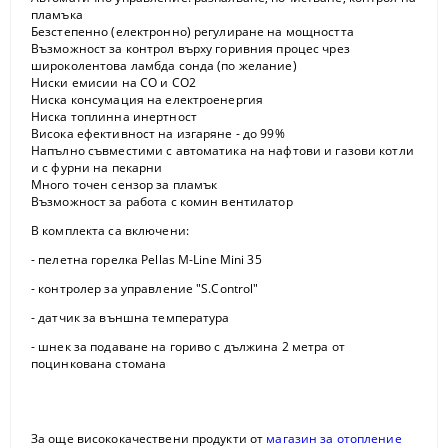
пламъка
Безстепенно (електронно) регулиране на мощността
Възможност за контрол върху горивния процес чрез
широколентова ламбда сонда (по желание)
Ниски емисии на CO и CO2
Ниска консумация на електроенергия
Ниска топлинна инертност
Висока ефективност на изгаряне - до 99%
Напълно съвместими с автоматика на нафтови и газови котли
и с фурни на пекарни
Много точен сензор за пламък
Възможност за работа с комин вентилатор
В комплекта са включени:
- пелетна горелка Pellas M-Line Mini 35
- контролер за управление "S.Control"
- датчик за външна температура
- шнек за подаване на гориво с дължина 2 метра от
поцинкована стомана
За още висококачествени продукти от
магазин за отопление