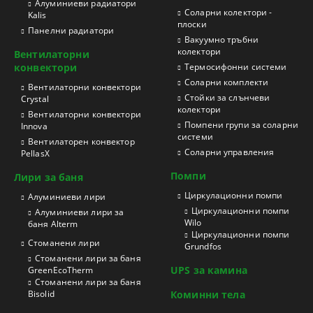
Aлуминиеви радиатори
Соларни колектори -
Kalis
плоски
Панелни радиатори
Вакуумно тръбни
колектори
Вентилаторни
конвектори
Термосифонни системи
Соларни комплекти
Вентилаторни конвектори
Стойки за слънчеви
Crystal
колектори
Вентилаторни конвектори
Помпени групи за соларни
Innova
системи
Вентилаторен конвектор
Соларни управления
PellasX
Помпи
Лири за баня
Циркулационни помпи
Aлуминиеви лири
Циркулационни помпи
Алуминиеви лири за
Wilo
баня Alterm
Циркулационни помпи
Стоманени лири
Grundfos
Стоманени лири за баня
UPS за камина
GreenEcoTherm
Стоманени лири за баня
Bisolid
Коминни тела