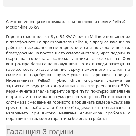
Самопочистваща се горелка за слънчогледови пелети PellasX
Motion-line 35 kW
Горелка с мощност от 8 до 35 KW Серията M-line е попълнение
в портфолиото на производителя Pellas X, с предназначение за
работа с нискокачествени дървесни и слънчоглодови пелети,
благодарение на постоянното самопочистване, чрез подвижна
скара на горивната камера. Датчика с ефекта на Хол
контролира баланса на въздушният поток и следи разхода на
гориво, което оказва влияние върху намалянето на димните
емисии и подобрява параметрите на горивният процес.
Иновативната PellasX hybrid drive хибридна система за
задвижване редуцира консумацията на електроенергия с 50%.
Керамичната запалка гарантира три пъти по-бързо запалване
и три пъти по-ниска консумация на мощност. Патентованата
система за смесване на горивото в горивната камера удължава
времето на работата и без необходимост от почистване, а
изгарянето при високо налягане елиминира проблема с
обратният огън, което гарантира безопасна работа.
Гаранция 3 години