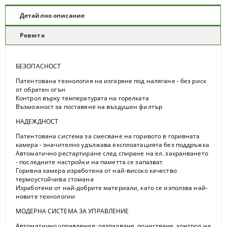
Детайлно описание
Ревюта
БЕЗОПАСНОСТ
Патентована технология на изгаряне под налягане - без риск
от обратен огън
Контрол върху температурата на горелката
Възможност за поставяне на въздушен филтър
НАДЕЖДНОСТ
Патентована система за смесване на горивото в горивната
камера - значително удължава експлоатацията без поддръжка
Автоматично рестартиране след спиране на ел. захранването
- последните настройки на паметта се запазват
Горивна камера изработена от най-високо качество
термоустойчива стомана
Изработени от най-добрите материали, като се използва най-
новите технологии
МОДЕРНА СИСТЕМА ЗА УПРАВЛЕНИЕ
Автоматично управление: разпалване, почистване, контрол на