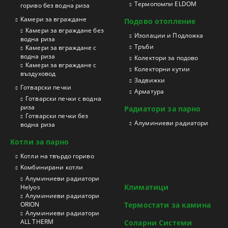
Термопомпи ELDOM
гориво без водна риза
Камери за вграждане
Подово отопление
Камери за вграждане без
Изолации и Подложка
водна риза
Тръби
Камери за вграждане с
водна риза
Колектори за подово
Камери за вграждане с
Колекторни кутии
въздуховод
Задвижки
Готварски печки
Арматура
Готварски печки с водна
риза
Радиатори за парно
Готварски печки без
Aлуминиеви радиатори
водна риза
Котли за парно
Котли на твърдо гориво
Kомбинирани котли
Aлуминиеви радиатори
Климатици
Helyos
Aлуминиеви радиатори
ORION
Термостати за камина
Aлуминиеви радиатори
ALL THERM
Соларни Системи