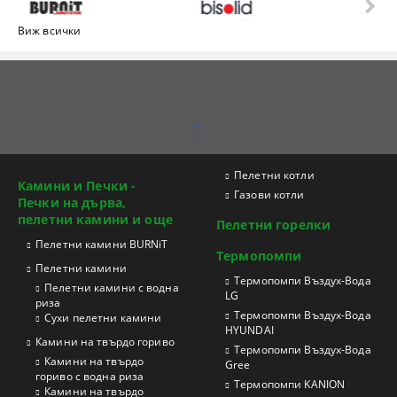
Виж всички
Пелетни котли
Камини и Печки -
Газови котли
Печки на дърва,
пелетни камини и още
Пелетни горелки
Пелетни камини BURNiT
Термопомпи
Пелетни камини
Tермопомпи Въздух-Вода
Пелетни камини с водна
LG
риза
Термопомпи Въздух-Вода
Сухи пелетни камини
HYUNDAI
Камини на твърдо гориво
Термопомпи Въздух-Вода
Камини на твърдо
Gree
гориво с водна риза
Термопомпи KANION
Камини на твърдо